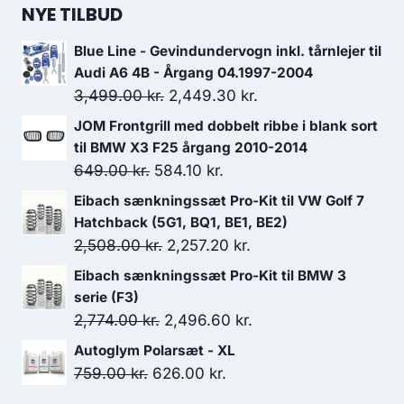
NYE TILBUD
Blue Line - Gevindundervogn inkl. tårnlejer til
Audi A6 4B - Årgang 04.1997-2004
Den
Den
3,499.00
kr.
2,449.30
kr.
oprindelige
aktuelle
JOM Frontgrill med dobbelt ribbe i blank sort
pris
pris
til BMW X3 F25 årgang 2010-2014
var:
er:
Den
Den
649.00
kr.
584.10
kr.
3,499.00 kr..
2,449.30 kr..
oprindelige
aktuelle
Eibach sænkningssæt Pro-Kit til VW Golf 7
pris
pris
Hatchback (5G1, BQ1, BE1, BE2)
var:
er:
Den
Den
2,508.00
kr.
2,257.20
kr.
649.00 kr..
584.10 kr..
oprindelige
aktuelle
Eibach sænkningssæt Pro-Kit til BMW 3
pris
pris
serie (F3)
var:
er:
Den
Den
2,774.00
kr.
2,496.60
kr.
2,508.00 kr..
2,257.20 kr..
oprindelige
aktuelle
Autoglym Polarsæt - XL
pris
pris
Den
Den
759.00
kr.
626.00
kr.
var:
er:
oprindelige
aktuelle