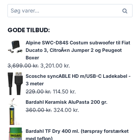
Søg
Søg
efter:
GODE TILBUD:
Alpine SWC-D84S Costum subwoofer til Fiat
Ducato 3, CitroÃ«n Jumper 2 og Peugeot
Boxer
Den
Den
3,699.00
kr.
3,201.00
kr.
oprindelige
aktuelle
Scosche syncABLE HD m/USB-C Ladekabel -
pris
pris
3 meter
var:
er:
Den
Den
229.00
kr.
114.50
kr.
3,699.00 kr..
3,201.00 kr..
oprindelige
aktuelle
Bardahl Keramisk AluPasta 200 gr.
pris
pris
Den
Den
360.00
kr.
324.00
kr.
var:
er:
oprindelige
aktuelle
229.00 kr..
114.50 kr..
pris
pris
Bardahl TF Dry 400 ml. (tørspray forstærket
var:
er:
med teflon)