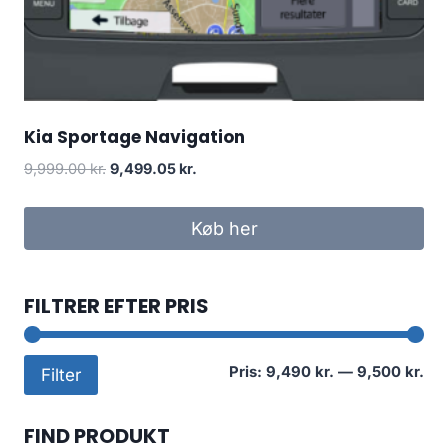
Kia Sportage Navigation
Den
Den
9,999.00
kr.
9,499.05
kr.
oprindelige
aktuelle
pris
pris
Køb her
var:
er:
9,999.00 kr..
9,499.05 kr..
FILTRER EFTER PRIS
Min
Høj
Pris:
9,490 kr.
—
9,500 kr.
Filter
pri
pri
FIND PRODUKT