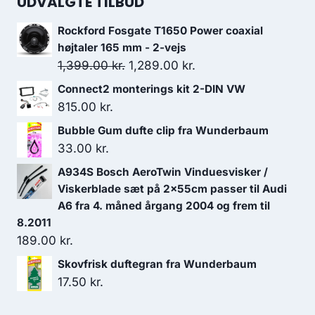
UDVALGTE TILBUD
Rockford Fosgate T1650 Power coaxial
højtaler 165 mm - 2-vejs
Den
Den
1,399.00
kr.
1,289.00
kr.
oprindelige
aktuelle
Connect2 monterings kit 2-DIN VW
pris
pris
815.00
kr.
var:
er:
Bubble Gum dufte clip fra Wunderbaum
1,399.00 kr..
1,289.00 kr..
33.00
kr.
A934S Bosch AeroTwin Vinduesvisker /
Viskerblade sæt på 2x55cm passer til Audi
A6 fra 4. måned årgang 2004 og frem til
8.2011
189.00
kr.
Skovfrisk duftegran fra Wunderbaum
17.50
kr.