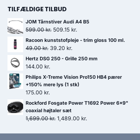
2,774.00 kr..
2,496.60 kr..
pris
pris
TILFÆLDIGE TILBUD
var:
er:
JOM Tårnstiver Audi A4 B5
759.00 kr..
626.00 kr..
Den
Den
599.00
kr.
509.15
kr.
oprindelige
aktuelle
Racoon kunststofpleje - trim gloss 100 ml.
pris
pris
Den
Den
49.00
kr.
39.20
kr.
var:
er:
oprindelige
aktuelle
Hertz DSG 250 - Grille 250 mm
599.00 kr..
509.15 kr..
pris
pris
144.00
kr.
var:
er:
Philips X-Treme Vision Pro150 HB4 pærer
49.00 kr..
39.20 kr..
+150% mere lys (1 stk)
175.00
kr.
Rockford Fosgate Power T1692 Power 6x9"
coaxial højtaler sæt
Den
Den
1,699.00
kr.
1,489.00
kr.
oprindelige
aktuelle
pris
pris