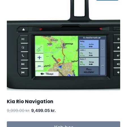
Kia Rio Navigation
Den
Den
9,999.00
kr.
9,499.05
kr.
oprindelige
aktuelle
pris
pris