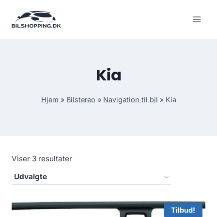
Fortsæt
til
indhold
Kia
Hjem
»
Bilstereo
»
Navigation til bil
»
Kia
Viser 3 resultater
Tilbud!