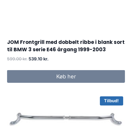
JOM Frontgrill med dobbelt ribbe i blank sort
til BMW 3 serie E46 årgang 1999-2003
Den
Den
599.00
kr.
539.10
kr.
oprindelige
aktuelle
pris
pris
Køb her
var:
er:
599.00 kr..
539.10 kr..
Tilbud!