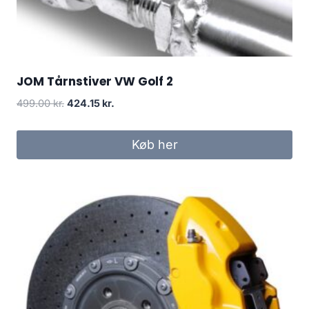
JOM Tårnstiver VW Golf 2
Den
Den
499.00
kr.
424.15
kr.
oprindelige
aktuelle
pris
pris
Køb her
var:
er:
499.00 kr..
424.15 kr..