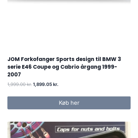
JOM Forkofanger Sports design til BMW 3
serie E46 Coupe og Cabrio årgang 1999-
2007
Den
Den
1,999.00
kr.
1,899.05
kr.
oprindelige
aktuelle
pris
pris
Køb her
var:
er:
1,999.00 kr..
1,899.05 kr..