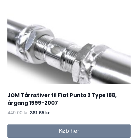
JOM Tårnstiver til Fiat Punto 2 Type 188,
årgang 1999-2007
Den
Den
449.00
kr.
381.65
kr.
oprindelige
aktuelle
pris
pris
Køb her
var:
er: