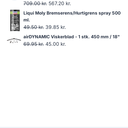
Den
Den
709.00
kr.
567.20
kr.
oprindelige
aktuelle
Liqui Moly Bremserens/Hurtigrens spray 500
pris
pris
ml.
var:
er:
Den
Den
49.50
kr.
39.85
kr.
709.00 kr..
567.20 kr..
oprindelige
aktuelle
airDYNAMIC Viskerblad - 1 stk. 450 mm / 18"
pris
pris
Den
Den
69.95
kr.
45.00
kr.
var:
er:
oprindelige
aktuelle
49.50 kr..
39.85 kr..
pris
pris
var:
er:
69.95 kr..
45.00 kr..