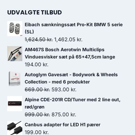
UDVALGTE TILBUD
Eibach sænkningssæt Pro-Kit BMW 5 serie
(5L)
Den
Den
1,624.50
kr.
1,462.05
kr.
oprindelige
aktuelle
AM467S Bosch Aerotwin Multiclips
pris
pris
Vinduesvisker sæt på 65+47,5cm lange
var:
er:
194.00
kr.
1,624.50 kr..
1,462.05 kr..
Autoglym Gavesæt - Bodywork & Wheels
Collection - med 6 produkter
Den
Den
669.00
kr.
593.00
kr.
oprindelige
aktuelle
Alpine CDE-201R CD/Tuner med 2 line out,
pris
pris
rød/grøn
var:
er:
Den
Den
999.00
kr.
875.00
kr.
669.00 kr..
593.00 kr..
oprindelige
aktuelle
Canbus adapter for LED H1 pærer
pris
pris
199.00
kr.