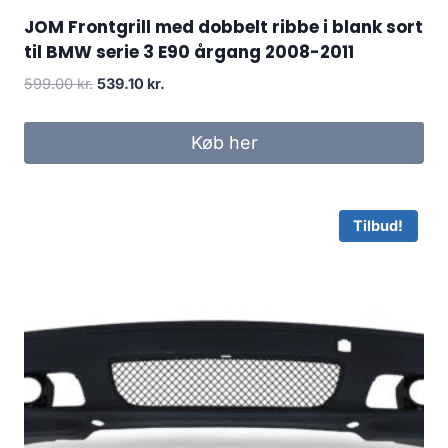
JOM Frontgrill med dobbelt ribbe i blank sort
til BMW serie 3 E90 årgang 2008-2011
Den
Den
599.00
kr.
539.10
kr.
oprindelige
aktuelle
pris
pris
Køb her
var:
er:
599.00 kr..
539.10 kr..
Tilbud!