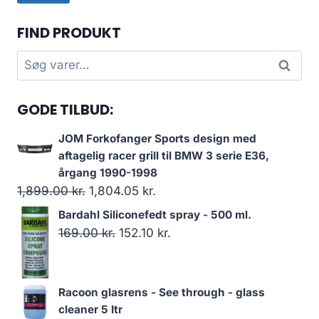
pri
pri
FIND PRODUKT
Søg
Søg
efter:
GODE TILBUD:
JOM Forkofanger Sports design med
aftagelig racer grill til BMW 3 serie E36,
årgang 1990-1998
Den
Den
1,899.00
kr.
1,804.05
kr.
oprindelige
aktuelle
Bardahl Siliconefedt spray - 500 ml.
pris
pris
Den
Den
169.00
kr.
152.10
kr.
var:
er:
oprindelige
aktuelle
1,899.00 kr..
1,804.05 kr..
pris
pris
var:
er:
Racoon glasrens - See through - glass
169.00 kr..
152.10 kr..
cleaner 5 ltr