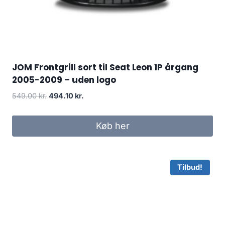
JOM Frontgrill sort til Seat Leon 1P årgang
2005-2009 – uden logo
Den
Den
549.00
kr.
494.10
kr.
oprindelige
aktuelle
pris
pris
Køb her
var:
er:
549.00 kr..
494.10 kr..
Tilbud!