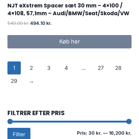
NJT eXstrem Spacer sæt 30 mm – 4×100 /
4×108, 57,1mm – Audi/BMW/Seat/Skoda/VW
Den
Den
549.00
kr.
494.10
kr.
oprindelige
aktuelle
pris
pris
Køb her
var:
er:
549.00 kr..
494.10 kr..
1
2
3
4
…
27
28
29
→
FILTRER EFTER PRIS
Min
Høj
Pris:
30 kr.
—
16,200 kr.
Filter