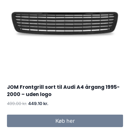
JOM Frontgrill sort til Audi A4 årgang 1995-
2000 – uden logo
Den
Den
499.00
kr.
449.10
kr.
oprindelige
aktuelle
pris
pris
Køb her
var:
er:
499.00 kr..
449.10 kr..