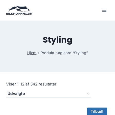
Fortsæt
til
indhold
Styling
Hjem
»
Produkt nøgleord “Styling”
Viser 1–12 af 342 resultater
Tilbud!