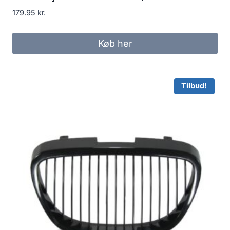
179.95
kr.
Køb her
Tilbud!