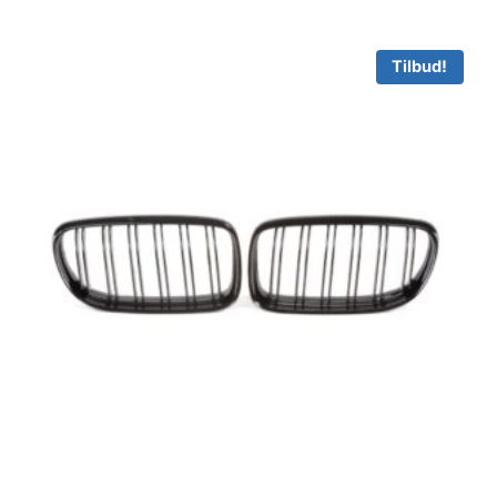
449.00 kr..
381.65 kr..
Tilbud!