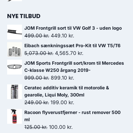
var:
er:
999.00 kr..
875.00 kr..
NYE TILBUD
JOM Frontgrill sort til VW Golf 3 - uden logo
Den
Den
499.00
kr.
449.10
kr.
oprindelige
aktuelle
Eibach sænkningssæt Pro-Kit til VW T5/T6
pris
pris
Den
Den
5,073.00
kr.
4,565.70
kr.
var:
er:
oprindelige
aktuelle
JOM Sports Frontgrill sort/krom til Mercedes
499.00 kr..
449.10 kr..
pris
pris
C-klasse W250 årgang 2019-
var:
er:
Den
Den
999.00
kr.
899.10
kr.
5,073.00 kr..
4,565.70 kr..
oprindelige
aktuelle
Ceratec additiv keramik til motorolie &
pris
pris
gearolie, Liqui Moly, 300ml
var:
er:
Den
Den
249.00
kr.
199.00
kr.
999.00 kr..
899.10 kr..
oprindelige
aktuelle
Racoon flyverustfjerner - rust remover 500
pris
pris
ml
var:
er:
Den
Den
125.00
kr.
100.00
kr.