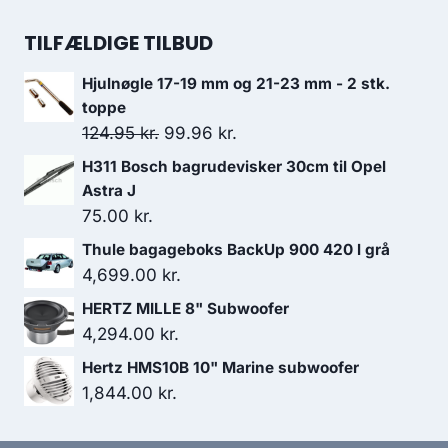
249.00 kr..
199.00 kr..
oprindelige
aktuelle
pris
pris
TILFÆLDIGE TILBUD
var:
er:
Hjulnøgle 17-19 mm og 21-23 mm - 2 stk.
125.00 kr..
100.00 kr..
toppe
Den
Den
124.95
kr.
99.96
kr.
oprindelige
aktuelle
H311 Bosch bagrudevisker 30cm til Opel
pris
pris
Astra J
var:
er:
75.00
kr.
124.95 kr..
99.96 kr..
Thule bagageboks BackUp 900 420 l grå
4,699.00
kr.
HERTZ MILLE 8" Subwoofer
4,294.00
kr.
Hertz HMS10B 10" Marine subwoofer
1,844.00
kr.