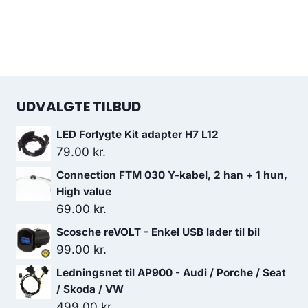
UDVALGTE TILBUD
LED Forlygte Kit adapter H7 L12
79.00
kr.
Connection FTM 030 Y-kabel, 2 han + 1 hun,
High value
69.00
kr.
Scosche reVOLT - Enkel USB lader til bil
99.00
kr.
Ledningsnet til AP900 - Audi / Porche / Seat
/ Skoda / VW
499.00
kr.