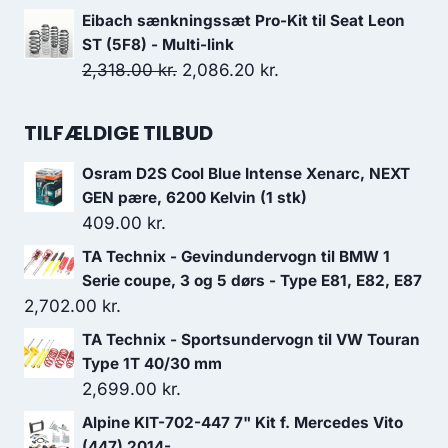
549.00 kr..
494.10 kr..
oprindelige
aktuelle
Eibach sænkningssæt Pro-Kit til Seat Leon
pris
pris
ST (5F8) - Multi-link
var:
er:
Den
Den
2,318.00
kr.
2,086.20
kr.
1,699.00 kr..
1,359.20 kr..
oprindelige
aktuelle
pris
pris
TILFÆLDIGE TILBUD
var:
er:
Osram D2S Cool Blue Intense Xenarc, NEXT
2,318.00 kr..
2,086.20 kr..
GEN pære, 6200 Kelvin (1 stk)
409.00
kr.
TA Technix - Gevindundervogn til BMW 1
Serie coupe, 3 og 5 dørs - Type E81, E82, E87
2,702.00
kr.
TA Technix - Sportsundervogn til VW Touran
Type 1T 40/30 mm
2,699.00
kr.
Alpine KIT-702-447 7" Kit f. Mercedes Vito
(447) 2014-