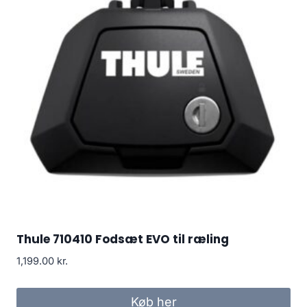
Thule 710410 Fodsæt EVO til ræling
1,199.00
kr.
Køb her