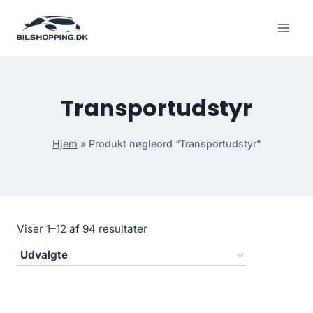
Fortsæt
til
indhold
Transportudstyr
Hjem
»
Produkt nøgleord “Transportudstyr”
Viser 1–12 af 94 resultater