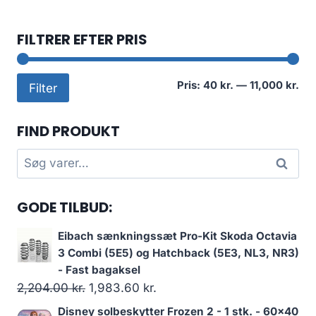
FILTRER EFTER PRIS
Min
Høj
Pris:
40 kr.
—
11,000 kr.
Filter
pri
pri
FIND PRODUKT
Søg
Søg
efter:
GODE TILBUD:
Eibach sænkningssæt Pro-Kit Skoda Octavia
3 Combi (5E5) og Hatchback (5E3, NL3, NR3)
- Fast bagaksel
Den
Den
2,204.00
kr.
1,983.60
kr.
oprindelige
aktuelle
Disney solbeskytter Frozen 2 - 1 stk. - 60x40