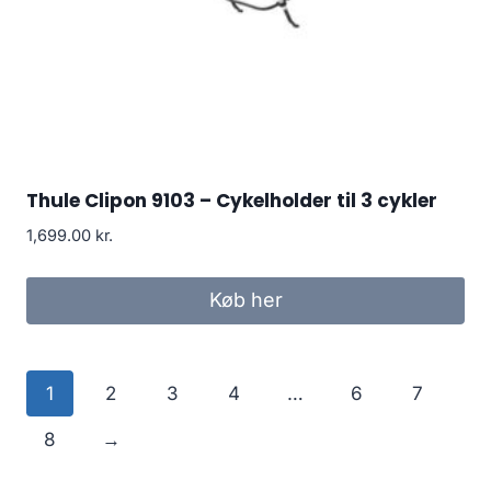
Thule Clipon 9103 – Cykelholder til 3 cykler
1,699.00
kr.
Køb her
1
2
3
4
…
6
7
8
→