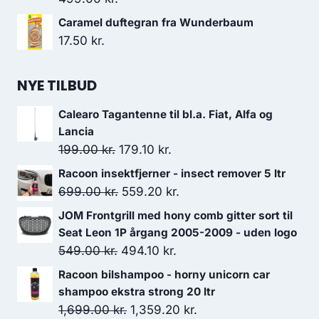
Caramel duftegran fra Wunderbaum
17.50
kr.
NYE TILBUD
Calearo Tagantenne til bl.a. Fiat, Alfa og
Lancia
Den
Den
199.00
kr.
179.10
kr.
oprindelige
aktuelle
Racoon insektfjerner - insect remover 5 ltr
pris
pris
Den
Den
699.00
kr.
559.20
kr.
var:
er:
oprindelige
aktuelle
JOM Frontgrill med hony comb gitter sort til
199.00 kr..
179.10 kr..
pris
pris
Seat Leon 1P årgang 2005-2009 - uden logo
var:
er:
Den
Den
549.00
kr.
494.10
kr.
699.00 kr..
559.20 kr..
oprindelige
aktuelle
Racoon bilshampoo - horny unicorn car
pris
pris
shampoo ekstra strong 20 ltr
var:
er:
Den
Den
1,699.00
kr.
1,359.20
kr.