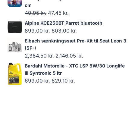
pris
pris
cm
var:
er:
Den
Den
49.95
kr.
47.45
kr.
2,204.00 kr..
1,983.60 kr..
oprindelige
aktuelle
Alpine KCE250BT Parrot bluetooth
pris
pris
Den
Den
899.00
kr.
603.00
kr.
var:
er:
oprindelige
aktuelle
Eibach sænkningssæt Pro-Kit til Seat Leon 3
49.95 kr..
47.45 kr..
pris
pris
(5F-)
var:
er:
Den
Den
2,384.50
kr.
2,146.05
kr.
899.00 kr..
603.00 kr..
oprindelige
aktuelle
Bardahl Motorolie - XTC LSP 5W/30 Longlife
pris
pris
III Syntronic 5 ltr
var:
er:
Den
Den
699.00
kr.
629.10
kr.
2,384.50 kr..
2,146.05 kr..
oprindelige
aktuelle
pris
pris
var:
er:
699.00 kr..
629.10 kr..