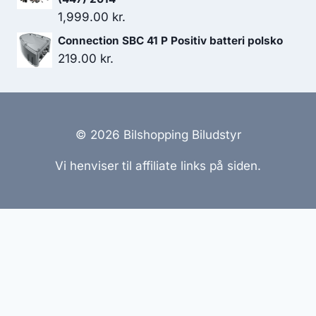
1,999.00
kr.
Connection SBC 41 P Positiv batteri polsko
219.00
kr.
© 2026 Bilshopping Biludstyr
Vi henviser til affiliate links på siden.
Hjemmesider Til Salg
|
Hjemmeside Udvikling
|
Online
Tilbud
Denne side kan være skabt med AI! Indholdet er
genereret med henblik på at informere og inspirere,