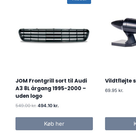
JOM Frontgrill sort til Audi
Vildtfløjte s
A3 8L årgang 1995-2000 –
69.95
kr.
uden logo
Den
Den
549.00
kr.
494.10
kr.
oprindelige
aktuelle
pris
pris
Køb her
var:
er:
549.00 kr..
494.10 kr..