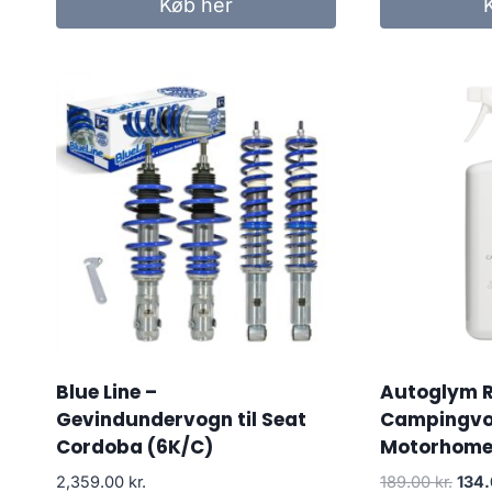
Køb her
Blue Line –
Autoglym R
Gevindundervogn til Seat
Campingvo
Cordoba (6K/C)
Motorhome C
Den
2,359.00
kr.
189.00
kr.
134