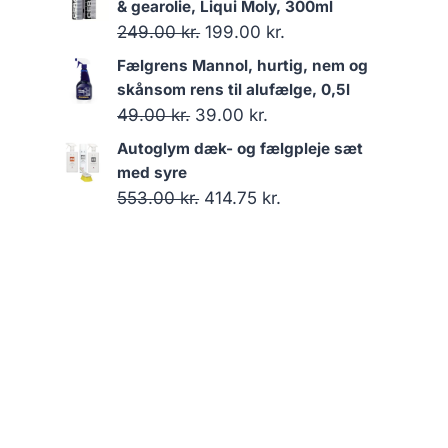
pris
pris
& gearolie, Liqui Moly, 300ml
var:
er:
Den
Den
249.00
kr.
199.00
kr.
2,499.00 kr..
2,233.00 kr..
oprindelige
aktuelle
Fælgrens Mannol, hurtig, nem og
pris
pris
skånsom rens til alufælge, 0,5l
var:
er:
Den
Den
49.00
kr.
39.00
kr.
249.00 kr..
199.00 kr..
oprindelige
aktuelle
Autoglym dæk- og fælgpleje sæt
pris
pris
med syre
var:
er:
Den
Den
553.00
kr.
414.75
kr.
49.00 kr..
39.00 kr..
oprindelige
aktuelle
pris
pris
var:
er:
553.00 kr..
414.75 kr..