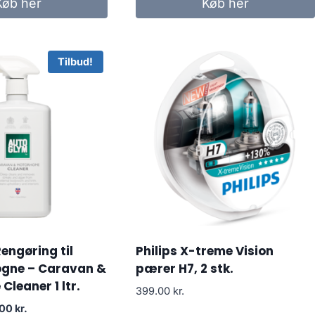
Køb her
Køb her
1,299.00 kr..
1,169.10 kr..
Tilbud!
engøring til
Philips X-treme Vision
gne – Caravan &
pærer H7, 2 stk.
leaner 1 ltr.
399.00
kr.
Den
.00
kr.