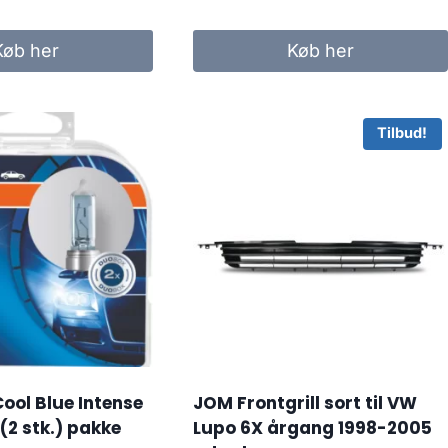
ndelige
aktuelle
pris
Køb her
Køb her
er:
0 kr..
134.00 kr..
Tilbud!
ool Blue Intense
JOM Frontgrill sort til VW
(2 stk.) pakke
Lupo 6X årgang 1998-2005