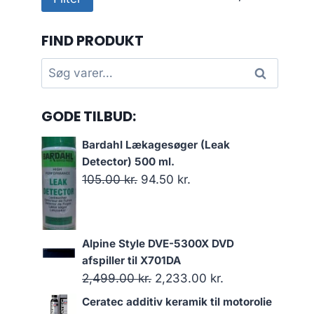
pris
pris
FIND PRODUKT
Søg
Søg
efter:
GODE TILBUD:
Bardahl Lækagesøger (Leak
Detector) 500 ml.
Den
Den
105.00
kr.
94.50
kr.
oprindelige
aktuelle
pris
pris
var:
er:
Alpine Style DVE-5300X DVD
105.00 kr..
94.50 kr..
afspiller til X701DA
Den
Den
2,499.00
kr.
2,233.00
kr.
oprindelige
aktuelle
Ceratec additiv keramik til motorolie