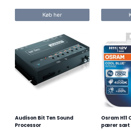
opri
pris
Køb her
var:
189.0
Audison Bit Ten Sound
Osram H11 C
Processor
pærer sæt 