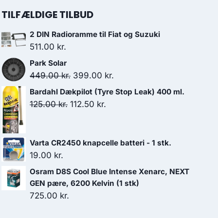
TILFÆLDIGE TILBUD
2 DIN Radioramme til Fiat og Suzuki
511.00
kr.
Park Solar
Den
Den
449.00
kr.
399.00
kr.
oprindelige
aktuelle
Bardahl Dækpilot (Tyre Stop Leak) 400 ml.
pris
pris
Den
Den
125.00
kr.
112.50
kr.
var:
er:
oprindelige
aktuelle
449.00 kr..
399.00 kr..
pris
pris
Varta CR2450 knapcelle batteri - 1 stk.
var:
er:
19.00
kr.
125.00 kr..
112.50 kr..
Osram D8S Cool Blue Intense Xenarc, NEXT
GEN pære, 6200 Kelvin (1 stk)
725.00
kr.