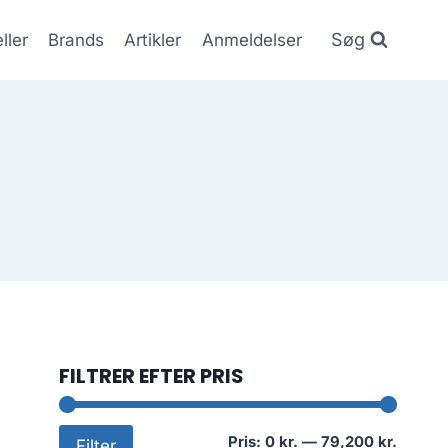
Søg
ller
Brands
Artikler
Anmeldelser
FILTRER EFTER PRIS
Mindst
Højest
Pris:
0 kr.
—
79,200 kr.
Filter