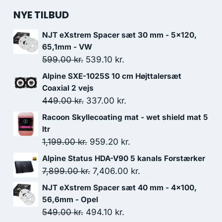
NYE TILBUD
NJT eXstrem Spacer sæt 30 mm - 5x120,
65,1mm - VW
Den
Den
599.00
kr.
539.10
kr.
oprindelige
aktuelle
Alpine SXE-1025S 10 cm Højttalersæt
pris
pris
Coaxial 2 vejs
var:
er:
Den
Den
449.00
kr.
337.00
kr.
599.00 kr..
539.10 kr..
oprindelige
aktuelle
Racoon Skyllecoating mat - wet shield mat 5
pris
pris
ltr
var:
er:
Den
Den
1,199.00
kr.
959.20
kr.
449.00 kr..
337.00 kr..
oprindelige
aktuelle
Alpine Status HDA-V90 5 kanals Forstærker
pris
pris
Den
Den
7,899.00
kr.
7,406.00
kr.
var:
er:
oprindelige
aktuelle
NJT eXstrem Spacer sæt 40 mm - 4x100,
1,199.00 kr..
959.20 kr..
pris
pris
56,6mm - Opel
var:
er:
Den
Den
549.00
kr.
494.10
kr.