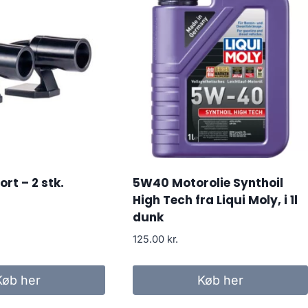
ort – 2 stk.
5W40 Motorolie Synthoil
High Tech fra Liqui Moly, i 1l
dunk
125.00
kr.
Køb her
Køb her