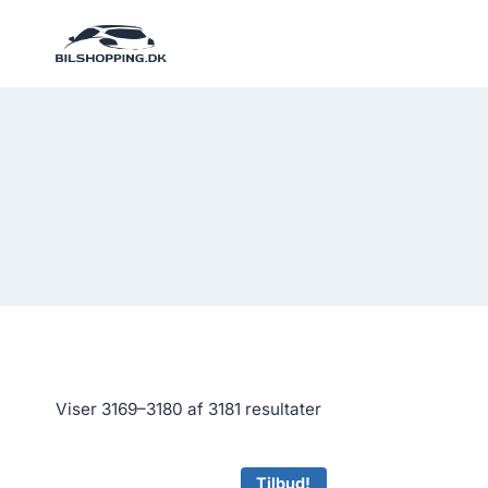
Fortsæt
til
indhold
Viser 3169–3180 af 3181 resultater
Tilbud!