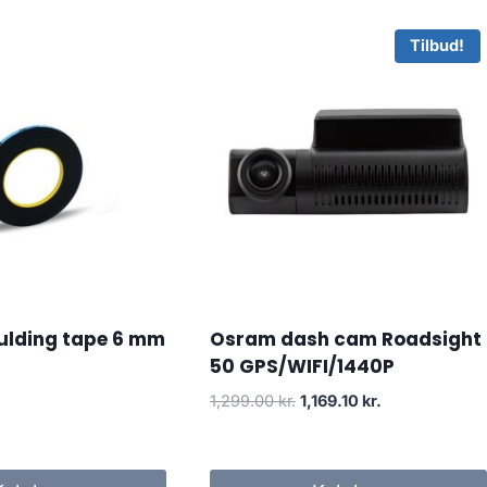
Tilbud!
ulding tape 6 mm
Osram dash cam Roadsight
50 GPS/WIFI/1440P
Den
Den
1,299.00
kr.
1,169.10
kr.
oprindelige
aktuelle
pris
pris
var:
er: