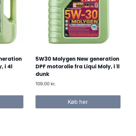
neration
5W30 Molygen New generation
, i 4l
DPF motorolie fra Liqui Moly, i 1l
dunk
109.00
kr.
Køb her