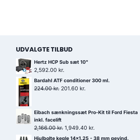
UDVALGTE TILBUD
Hertz HCP Sub sæt 10"
2,592.00
kr.
Bardahl ATF conditioner 300 ml.
Den
Den
224.00
kr.
201.60
kr.
oprindelige
aktuelle
pris
pris
Eibach sænkningssæt Pro-Kit til Ford Fiesta
var:
er:
inkl. facelift
224.00 kr..
201.60 kr..
Den
Den
2,166.00
kr.
1,949.40
kr.
oprindelige
aktuelle
Hjulbolte kegle 14x1,25 - 38 mm gevind,