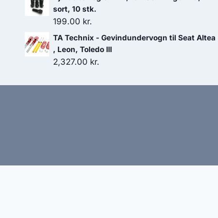
pris
pris
sort, 10 stk.
var:
er:
199.00
kr.
2,166.00 kr..
1,949.40 kr..
TA Technix - Gevindundervogn til Seat Altea
, Leon, Toledo III
2,327.00
kr.
Hj
Denne side kan være skabt med AI! Indholdet er gene