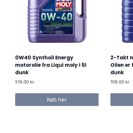
0W40 Synthoil Energy
2-Takt m
motorolie fra Liqui moly i 5l
Olien er f
dunk
dunk
519.00
kr.
109.00
kr.
Køb her