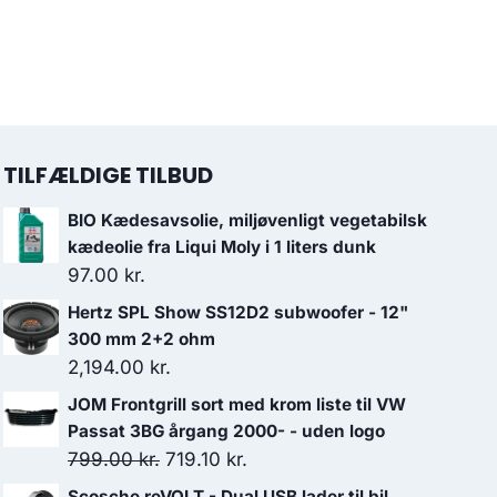
TILFÆLDIGE TILBUD
BIO Kædesavsolie, miljøvenligt vegetabilsk
kædeolie fra Liqui Moly i 1 liters dunk
97.00
kr.
Hertz SPL Show SS12D2 subwoofer - 12"
300 mm 2+2 ohm
2,194.00
kr.
JOM Frontgrill sort med krom liste til VW
Passat 3BG årgang 2000- - uden logo
Den
Den
799.00
kr.
719.10
kr.
oprindelige
aktuelle
Scosche reVOLT - Dual USB lader til bil