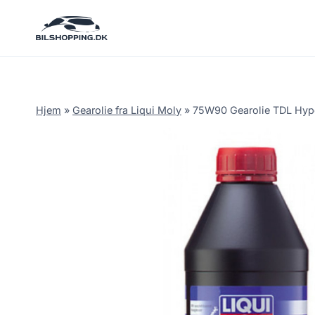
Fortsæt
til
indhold
Hjem
»
Gearolie fra Liqui Moly
»
75W90 Gearolie TDL Hypoid