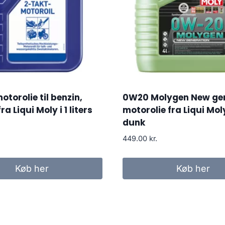
otorolie til benzin,
0W20 Molygen New ge
ra Liqui Moly i 1 liters
motorolie fra Liqui Moly
dunk
449.00
kr.
Køb her
Køb her