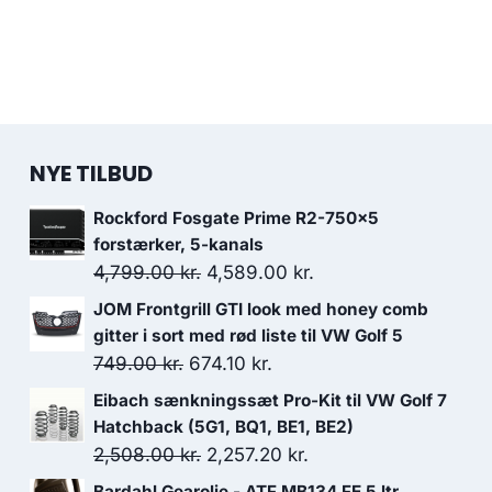
NYE TILBUD
Rockford Fosgate Prime R2-750x5
forstærker, 5-kanals
Den
Den
4,799.00
kr.
4,589.00
kr.
oprindelige
aktuelle
JOM Frontgrill GTI look med honey comb
pris
pris
gitter i sort med rød liste til VW Golf 5
var:
er:
Den
Den
749.00
kr.
674.10
kr.
4,799.00 kr..
4,589.00 kr..
oprindelige
aktuelle
Eibach sænkningssæt Pro-Kit til VW Golf 7
pris
pris
Hatchback (5G1, BQ1, BE1, BE2)
var:
er:
Den
Den
2,508.00
kr.
2,257.20
kr.
749.00 kr..
674.10 kr..
oprindelige
aktuelle
Bardahl Gearolie - ATF MB134 FE 5 ltr.