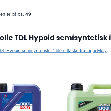
sen er på ca.
49
e TDL Hypoid semisyntetisk i 1 
 Hypoid semisyntetisk i 1 liters flaske fra Liqui Moly
.