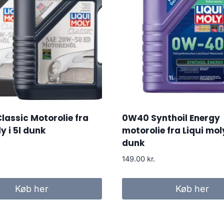
assic Motorolie fra
0W40 Synthoil Energy
y i 5l dunk
motorolie fra Liqui moly 
dunk
149.00
kr.
Køb her
Køb her