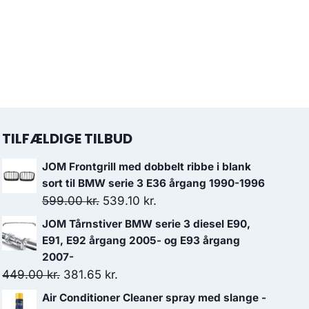
TILFÆLDIGE TILBUD
JOM Frontgrill med dobbelt ribbe i blank
sort til BMW serie 3 E36 årgang 1990-1996
Den
Den
599.00
kr.
539.10
kr.
oprindelige
aktuelle
JOM Tårnstiver BMW serie 3 diesel E90,
pris
pris
E91, E92 årgang 2005- og E93 årgang
var:
er:
2007-
Den
Den
449.00
kr.
381.65
599.00 kr..
kr.
539.10 kr..
oprindelige
aktuelle
Air Conditioner Cleaner spray med slange -