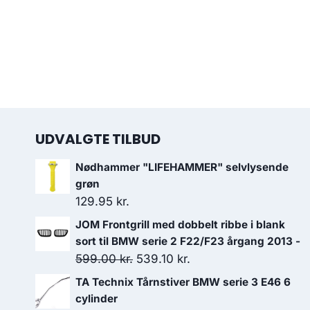
UDVALGTE TILBUD
Nødhammer "LIFEHAMMER" selvlysende
grøn
129.95
kr.
JOM Frontgrill med dobbelt ribbe i blank
sort til BMW serie 2 F22/F23 årgang 2013 -
Den
Den
599.00
kr.
539.10
kr.
oprindelige
aktuelle
TA Technix Tårnstiver BMW serie 3 E46 6
pris
pris
cylinder