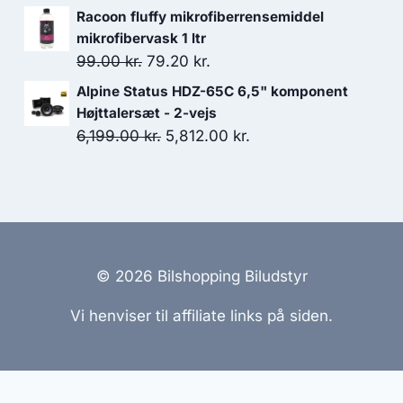
var:
er:
oprindelige
aktuelle
Racoon fluffy mikrofiberrensemiddel
189.00 kr..
151.20 kr..
pris
pris
mikrofibervask 1 ltr
var:
er:
Den
Den
99.00
kr.
79.20
kr.
6,199.00 kr..
5,812.00 kr..
oprindelige
aktuelle
Alpine Status HDZ-65C 6,5" komponent
pris
pris
Højttalersæt - 2-vejs
var:
er:
Den
Den
6,199.00
kr.
5,812.00
kr.
99.00 kr..
79.20 kr..
oprindelige
aktuelle
pris
pris
var:
er:
6,199.00 kr..
5,812.00 kr..
© 2026 Bilshopping Biludstyr
Vi henviser til affiliate links på siden.
emmesider Til Salg
|
Hjemmeside Udvikling
|
Online Til