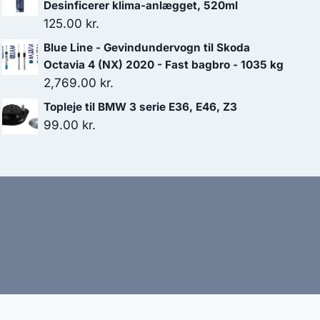
pris
pris
Desinficerer klima-anlægget, 520ml
var:
er:
125.00
kr.
449.00 kr..
381.65 kr..
Blue Line - Gevindundervogn til Skoda
Octavia 4 (NX) 2020 - Fast bagbro - 1035 kg
2,769.00
kr.
Topleje til BMW 3 serie E36, E46, Z3
99.00
kr.
bud