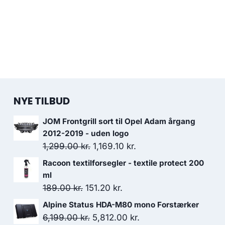
NYE TILBUD
JOM Frontgrill sort til Opel Adam årgang
2012-2019 - uden logo
Den
Den
1,299.00
kr.
1,169.10
kr.
oprindelige
aktuelle
Racoon textilforsegler - textile protect 200
pris
pris
ml
var:
er:
Den
Den
189.00
kr.
151.20
kr.
1,299.00 kr..
1,169.10 kr..
oprindelige
aktuelle
Alpine Status HDA-M80 mono Forstærker
pris
pris
Den
Den
6,199.00
kr.
5,812.00
kr.