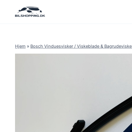
Fortsæt
til
indhold
Hjem
»
Bosch Vinduesvisker / Viskeblade & Bagrudeviske