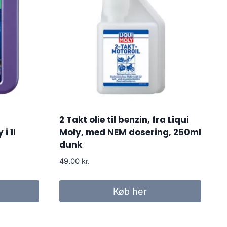
2 Takt olie til benzin, fra Liqui
i 1l
Moly, med NEM dosering, 250ml
dunk
49.00
kr.
Køb her