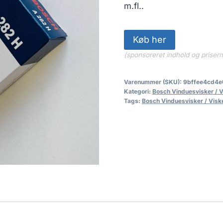
m.fl..
Køb her
(sponsoreret indhold og priser
Varenummer (SKU):
9bffee4cd4e
Kategori:
Bosch Vinduesvisker / 
Tags:
Bosch Vinduesvisker / Visk