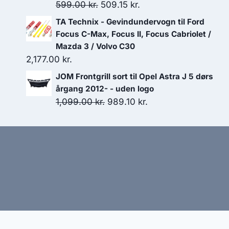
var:
er:
Den
Den
599.00
kr.
509.15
kr.
599.00 kr..
539.10 kr..
oprindelige
aktuelle
TA Technix - Gevindundervogn til Ford
pris
pris
Focus C-Max, Focus II, Focus Cabriolet /
var:
er:
Mazda 3 / Volvo C30
2,177.00
kr.
599.00 kr..
509.15 kr..
JOM Frontgrill sort til Opel Astra J 5 dørs
årgang 2012- - uden logo
Den
Den
1,099.00
kr.
989.10
kr.
oprindelige
aktuelle
pris
pris
var:
er:
1,099.00 kr..
989.10 kr..
Hj