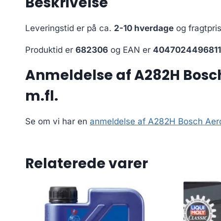
Beskrivelse
Leveringstid er på ca.
2-10 hverdage
og fragtpri
Produktid er
682306
og EAN er
4047024496811
Anmeldelse af A282H Bosch
m.fl.
Se om vi har en
anmeldelse af A282H Bosch Aerot
Relaterede varer