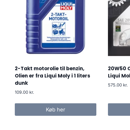
2-Takt motorolie til benzin,
20W50 Cl
Olien er fra Liqui Moly i 1 liters
Liqui Mol
dunk
575.00
kr.
109.00
kr.
Køb her