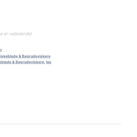
ne er vejledende)
0
Viskeblade & Bagrudeviskere
eblade & Bagrudeviskere
,
los