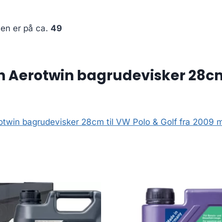
sen er på ca.
49
 Aerotwin bagrudevisker 28cm t
win bagrudevisker 28cm til VW Polo & Golf fra 2009 m.