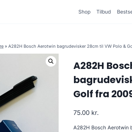
Shop
Tilbud
Bestse
re
»
A282H Bosch Aerotwin bagrudevisker 28cm til VW Polo & Golf
A282H Bosc
bagrudevisk
Golf fra 2009
75.00
kr.
A282H Bosch Aerotwin ba