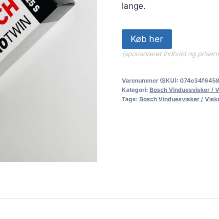
lange.
Køb her
(sponsoreret indhold og priser
Varenummer (SKU):
074e34f645
Kategori:
Bosch Vinduesvisker / 
Tags:
Bosch Vinduesvisker / Visk