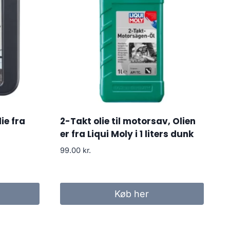
ie fra
2-Takt olie til motorsav, Olien
er fra Liqui Moly i 1 liters dunk
99.00
kr.
Køb her