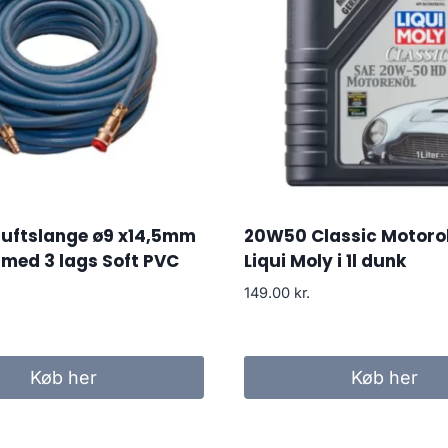
luftslange ø9 x14,5mm
20W50 Classic Motorol
med 3 lags Soft PVC
Liqui Moly i 1l dunk
149.00
kr.
Køb her
Køb her