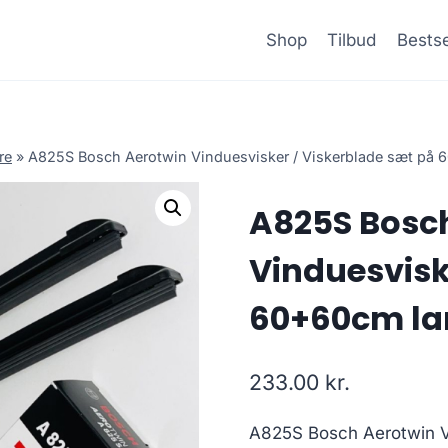
Shop
Tilbud
Bestse
re
»
A825S Bosch Aerotwin Vinduesvisker / Viskerblade sæt på
A825S Bosc
Vinduesvisk
60+60cm la
233.00
kr.
A825S Bosch Aerotwin V