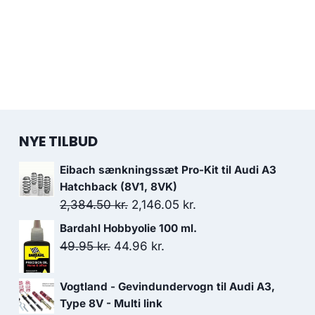
NYE TILBUD
Eibach sænkningssæt Pro-Kit til Audi A3
Hatchback (8V1, 8VK)
Den
Den
2,384.50
kr.
2,146.05
kr.
oprindelige
aktuelle
Bardahl Hobbyolie 100 ml.
pris
pris
Den
Den
49.95
kr.
44.96
kr.
var:
er:
oprindelige
aktuelle
2,384.50 kr..
2,146.05 kr..
pris
pris
Vogtland - Gevindundervogn til Audi A3,
var:
er:
Type 8V - Multi link