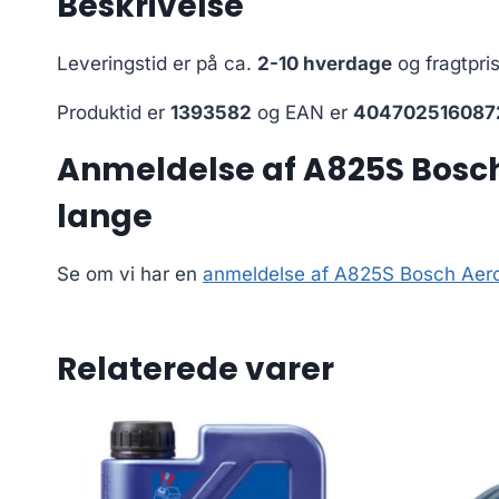
Beskrivelse
Leveringstid er på ca.
2-10 hverdage
og fragtpri
Produktid er
1393582
og EAN er
404702516087
Anmeldelse af A825S Bosch
lange
Se om vi har en
anmeldelse af A825S Bosch Aero
Relaterede varer