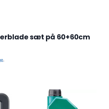
skerblade sæt på 60+60cm
ge
.