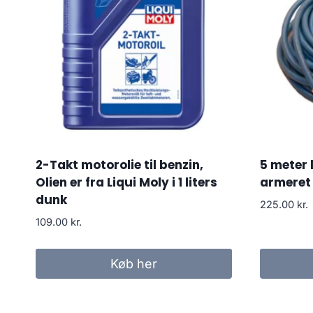
2-Takt motorolie til benzin,
5 meter 
Olien er fra Liqui Moly i 1 liters
armeret 
dunk
225.00
kr.
109.00
kr.
Køb her