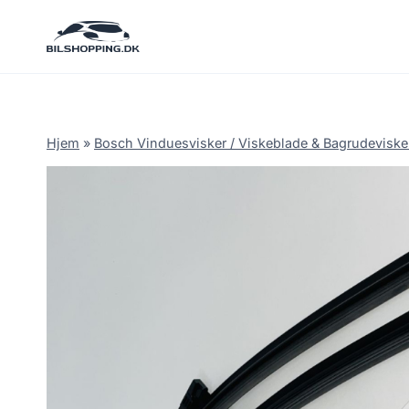
Fortsæt
til
indhold
Hjem
»
Bosch Vinduesvisker / Viskeblade & Bagrudeviske