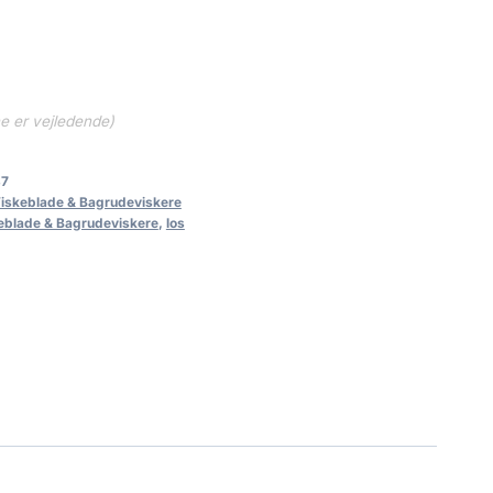
ne er vejledende)
87
Viskeblade & Bagrudeviskere
eblade & Bagrudeviskere
,
los