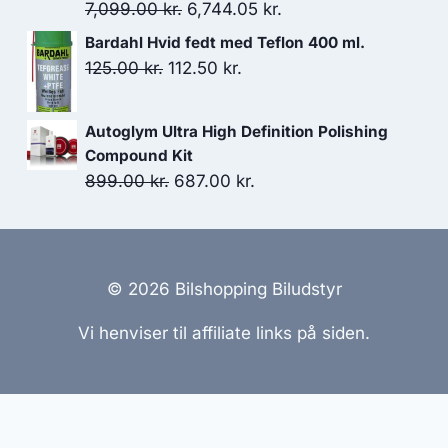
Den
Den
49.95 kr..
44.96 kr..
7,099.00
kr.
6,744.05
kr.
oprindelige
aktuelle
Bardahl Hvid fedt med Teflon 400 ml.
pris
pris
Den
Den
125.00
kr.
112.50
kr.
var:
er:
oprindelige
aktuelle
7,099.00 kr..
6,744.05 kr..
pris
pris
Autoglym Ultra High Definition Polishing
var:
er:
Compound Kit
125.00 kr..
112.50 kr..
Den
Den
899.00
kr.
687.00
kr.
oprindelige
aktuelle
pris
pris
var:
er:
899.00 kr..
687.00 kr..
© 2026 Bilshopping Biludstyr
Vi henviser til affiliate links på siden.
emmesider Til Salg
|
Hjemmeside Udvikling
|
Online Til