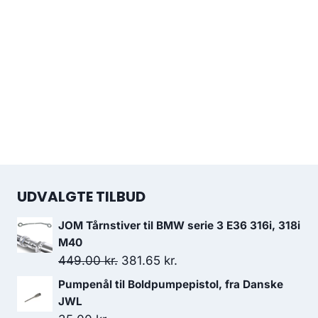
UDVALGTE TILBUD
JOM Tårnstiver til BMW serie 3 E36 316i, 318i
M40
Den
Den
449.00
kr.
381.65
kr.
oprindelige
aktuelle
Pumpenål til Boldpumpepistol, fra Danske
pris
pris
JWL
var:
er: