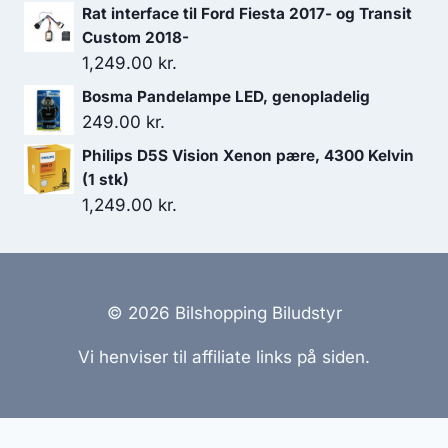
oprindelige
aktuelle
Rat interface til Ford Fiesta 2017- og Transit
pris
pris
Custom 2018-
var:
er:
1,249.00
kr.
3,499.00 kr..
2,449.30 kr..
Bosma Pandelampe LED, genopladelig
249.00
kr.
Philips D5S Vision Xenon pære, 4300 Kelvin
(1 stk)
1,249.00
kr.
© 2026 Bilshopping Biludstyr
Vi henviser til affiliate links på siden.