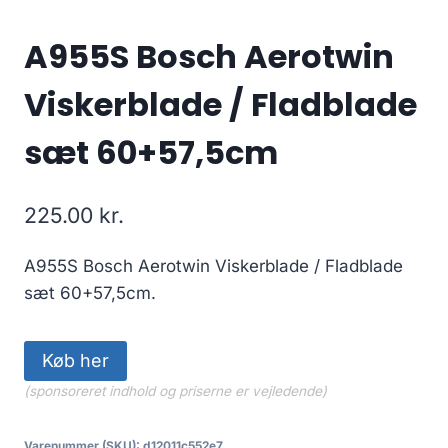
A955S Bosch Aerotwin
Viskerblade / Fladblade
sæt 60+57,5cm
225.00
kr.
A955S Bosch Aerotwin Viskerblade / Fladblade
sæt 60+57,5cm.
Køb her
(sponsoreret indhold og priserne er vejledende)
Varenummer (SKU):
d12011c552e7