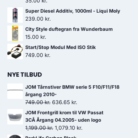
35.00
kr.
449.00 kr..
381.65 kr..
Super Diesel Additiv, 1000ml - Liqui Moly
239.00
kr.
City Style duftegran fra Wunderbaum
15.00
kr.
Start/Stop Modul Med ISO Stik
749.00
kr.
NYE TILBUD
JOM Tårnstiver BMW serie 5 F10/F11/F18
årgang 2010-
Den
Den
749.00
kr.
636.65
kr.
oprindelige
aktuelle
JOM Frontgrill krom til VW Passat
pris
pris
3CÂ Årgang 04.2005- uden logo
var:
er:
Den
Den
1,199.00
kr.
1,079.10
kr.
749.00 kr..
636.65 kr..
oprindelige
aktuelle