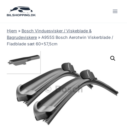
Fortsæt
til
indhold
Hjem
»
Bosch Vinduesvisker / Viskeblade &
Bagrudeviskere
»
A955S Bosch Aerotwin Viskerblade /
Fladblade sæt 60+57,5cm