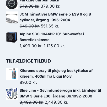
ParkLife Carbon Black
pris
pris
Den
Den
549.00
kr.
379.00
kr.
var:
er:
oprindelige
aktuelle
JOM Tårnstiver BMW serie 5 E39 6 og 8
1,199.00 kr..
1,079.10 kr..
pris
pris
cylinder, årgang 1995-2004
var:
er:
Den
Den
649.00
kr.
551.65
kr.
549.00 kr..
379.00 kr..
oprindelige
aktuelle
Alpine SBG-1044BR 10" Subwoofer i
pris
pris
Basreflekskasse
var:
er:
Den
Den
1,499.00
kr.
1,125.00
kr.
649.00 kr..
551.65 kr..
oprindelige
aktuelle
pris
pris
TILFÆLDIGE TILBUD
var:
er:
Kilerems spray til pleje og beskyttelse af
1,499.00 kr..
1,125.00 kr..
kilerem, 400ml fra Liqui Moly
89.00
kr.
Blue Line - Gevindundervogn inkl. tårnlejer til
BMW 3 Serie E36, årgang 06.1992-2000
Den
Den
3,499.00
kr.
2,449.30
kr.