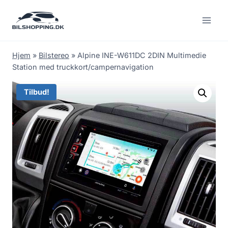
Fortsæt
til
indhold
Hjem
»
Bilstereo
»
Alpine INE-W611DC 2DIN Multimedie
Station med truckkort/campernavigation
Tilbud!