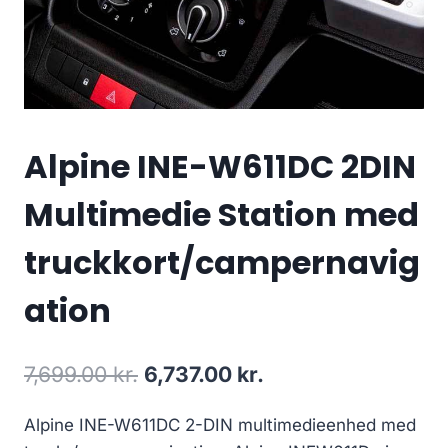
Alpine INE-W611DC 2DIN
Multimedie Station med
truckkort/campernavig
ation
Den
Den
7,699.00
kr.
6,737.00
kr.
oprindelige
aktuelle
Alpine INE-W611DC 2-DIN multimedieenhed med
pris
pris