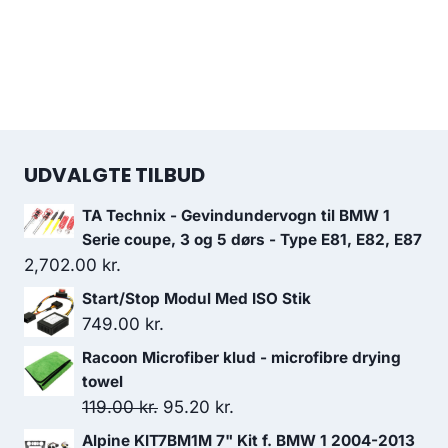
UDVALGTE TILBUD
TA Technix - Gevindundervogn til BMW 1
Serie coupe, 3 og 5 dørs - Type E81, E82, E87
2,702.00
kr.
Start/Stop Modul Med ISO Stik
749.00
kr.
Racoon Microfiber klud - microfibre drying
towel
Den
Den
119.00
kr.
95.20
kr.
oprindelige
aktuelle
Alpine KIT7BM1M 7" Kit f. BMW 1 2004-2013