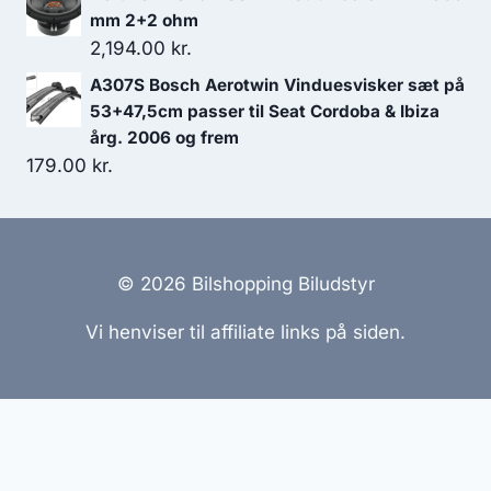
mm 2+2 ohm
2,194.00
kr.
A307S Bosch Aerotwin Vinduesvisker sæt på
53+47,5cm passer til Seat Cordoba & Ibiza
årg. 2006 og frem
179.00
kr.
© 2026 Bilshopping Biludstyr
Vi henviser til affiliate links på siden.
Hjemmesider Til Salg
|
Hjemmeside Udvikling
|
Online
Tilbud