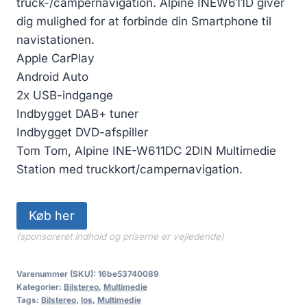
truck-/campernavigation. Alpine INEW611D giver
var:
er:
dig mulighed for at forbinde din Smartphone til
7,699.00 kr..
6,737.00 kr..
navistationen.
Apple CarPlay
Android Auto
2x USB-indgange
Indbygget DAB+ tuner
Indbygget DVD-afspiller
Tom Tom, Alpine INE-W611DC 2DIN Multimedie
Station med truckkort/campernavigation.
Køb her
(sponsoreret indhold og priserne er vejledende)
Varenummer (SKU):
16be53740089
Kategorier:
Bilstereo
,
Multimedie
Tags:
Bilstereo
,
los
,
Multimedie