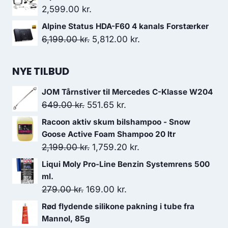
pris
pris
2,599.00
kr.
var:
er:
Alpine Status HDA-F60 4 kanals Forstærker
119.00 kr..
95.20 kr..
Den
Den
6,199.00
kr.
5,812.00
kr.
oprindelige
aktuelle
pris
pris
NYE TILBUD
var:
er:
JOM Tårnstiver til Mercedes C-Klasse W204
6,199.00 kr..
5,812.00 kr..
Den
Den
649.00
kr.
551.65
kr.
oprindelige
aktuelle
Racoon aktiv skum bilshampoo - Snow
pris
pris
Goose Active Foam Shampoo 20 ltr
var:
er:
Den
Den
2,199.00
kr.
1,759.20
kr.
649.00 kr..
551.65 kr..
oprindelige
aktuelle
Liqui Moly Pro-Line Benzin Systemrens 500
pris
pris
ml.
var:
er:
Den
Den
279.00
kr.
169.00
kr.
2,199.00 kr..
1,759.20 kr..
oprindelige
aktuelle
Rød flydende silikone pakning i tube fra
pris
pris
Mannol, 85g