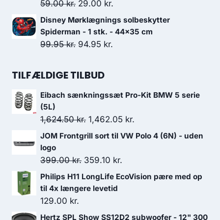
var:
er:
Den
Den
59.00
kr.
29.00
kr.
279.00 kr..
169.00 kr..
oprindelige
aktuelle
Disney Mørklægnings solbeskytter
pris
pris
Spiderman - 1 stk. - 44x35 cm
var:
er:
Den
Den
99.95
kr.
94.95
kr.
59.00 kr..
29.00 kr..
oprindelige
aktuelle
pris
pris
TILFÆLDIGE TILBUD
var:
er:
Eibach sænkningssæt Pro-Kit BMW 5 serie
99.95 kr..
94.95 kr..
(5L)
Den
Den
1,624.50
kr.
1,462.05
kr.
oprindelige
aktuelle
JOM Frontgrill sort til VW Polo 4 (6N) - uden
pris
pris
logo
var:
er:
Den
Den
399.00
kr.
359.10
kr.
1,624.50 kr..
1,462.05 kr..
oprindelige
aktuelle
Philips H11 LongLife EcoVision pære med op
pris
pris
til 4x længere levetid
var:
er:
129.00
kr.
399.00 kr..
359.10 kr..
Hertz SPL Show SS12D2 subwoofer - 12" 300