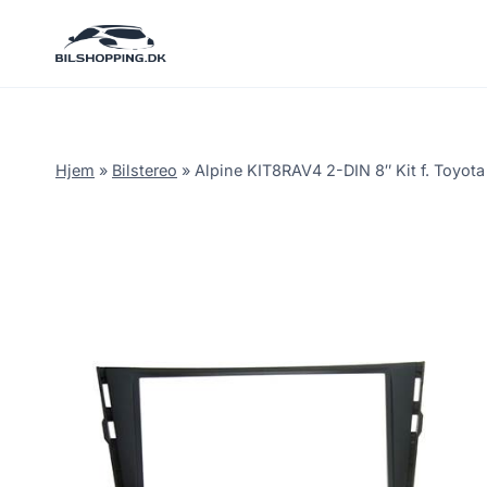
Fortsæt
til
indhold
Hjem
»
Bilstereo
»
Alpine KIT8RAV4 2-DIN 8″ Kit f. Toyota