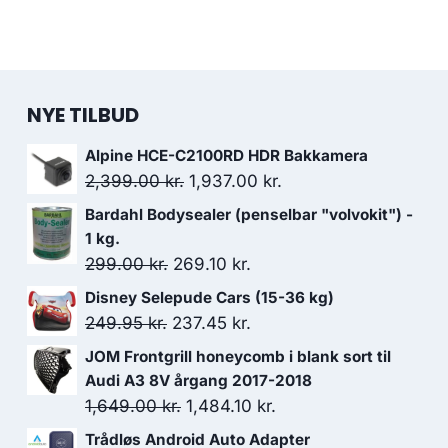
NYE TILBUD
Alpine HCE-C2100RD HDR Bakkamera
Den
Den
2,399.00
kr.
1,937.00
kr.
oprindelige
aktuelle
Bardahl Bodysealer (penselbar "volvokit") -
pris
pris
1 kg.
var:
er:
Den
Den
299.00
kr.
269.10
kr.
2,399.00 kr..
1,937.00 kr..
oprindelige
aktuelle
Disney Selepude Cars (15-36 kg)
pris
pris
Den
Den
249.95
kr.
237.45
kr.
var:
er:
oprindelige
aktuelle
JOM Frontgrill honeycomb i blank sort til
299.00 kr..
269.10 kr..
pris
pris
Audi A3 8V årgang 2017-2018
var:
er:
Den
Den
1,649.00
kr.
1,484.10
kr.
249.95 kr..
237.45 kr..
oprindelige
aktuelle
Trådløs Android Auto Adapter