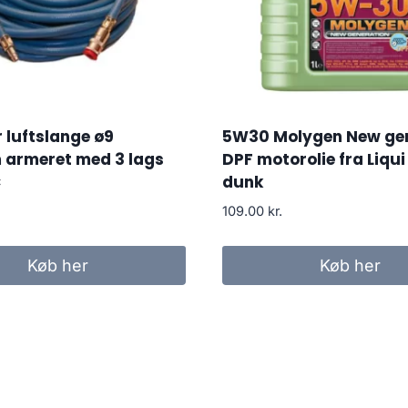
 luftslange ø9
5W30 Molygen New ge
 armeret med 3 lags
DPF motorolie fra Liqui M
C
dunk
109.00
kr.
Køb her
Køb her