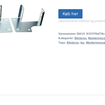
Køb her
(sponsoreret indhold og priser
Varenummer (SKU):
8131179af74c
Kategorier:
Bilstereo
,
Monterings
Tags:
Bilstereo
,
los
,
Monteringss