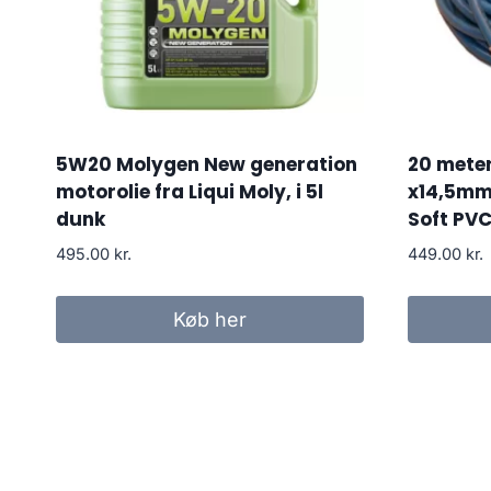
5W20 Molygen New generation
20 meter
motorolie fra Liqui Moly, i 5l
x14,5mm
dunk
Soft PV
495.00
kr.
449.00
kr.
Køb her