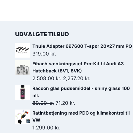
UDVALGTE TILBUD
Thule Adapter 697600 T-spor 20x27 mm PO
319.00
kr.
Eibach sænkningssæt Pro-Kit til Audi A3
Hatchback (8V1, 8VK)
Den
Den
2,508.00
kr.
2,257.20
kr.
oprindelige
aktuelle
Racoon glas pudsemiddel - shiny glass 100
pris
pris
ml.
var:
er:
Den
Den
89.00
kr.
71.20
kr.
2,508.00 kr..
2,257.20 kr..
oprindelige
aktuelle
Ratintbetjening med PDC og klimakontrol til
pris
pris
VW
var:
er:
1,299.00
kr.