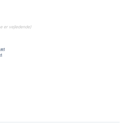
ne er vejledende)
sæt
æt