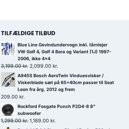
TILFÆLDIGE TILBUD
Blue Line Gevindundervogn inkl. tårnlejer
VW Golf 4, Golf 4 Bora og Variant (1J) 1997-
2006, ikke 4x4
Den
Den
3,199.00
kr.
2,099.00
kr.
oprindelige
aktuelle
A945S Bosch AeroTwin Vinduesvisker /
pris
pris
Viskerblade sæt på 65+40cm passer til Seat
var:
er:
Leon fra årg. 2012 og frem
209.00
kr.
3,199.00 kr..
2,099.00 kr..
Rockford Fosgate Punch P2D4-8 8"
subwoofer
Den
Den
1,299.00
kr.
1,189.00
kr.
oprindelige
aktuelle