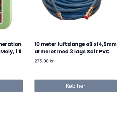
neration
10 meter luftslange ø9 x14,5mm
oly, i 1l
armeret med 3 lags Soft PVC
275.00
kr.
Køb her