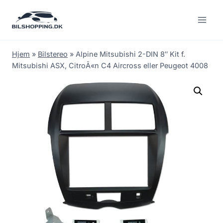
Fortsæt
til
indhold
Hjem
»
Bilstereo
»
Alpine Mitsubishi 2-DIN 8″ Kit f.
Mitsubishi ASX, CitroÃ«n C4 Aircross eller Peugeot 4008