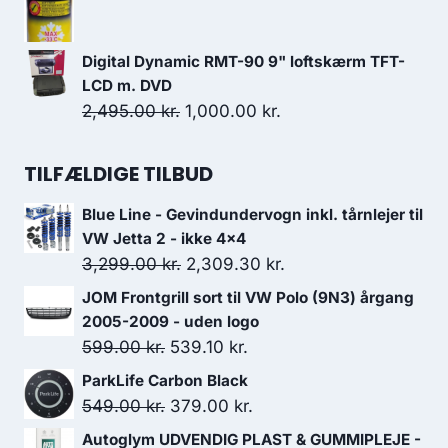
2,384.50 kr..
2,146.05 kr..
pris
pris
var:
er:
Digital Dynamic RMT-90 9" loftskærm TFT-
259.00 kr..
233.10 kr..
LCD m. DVD
Den
Den
2,495.00
kr.
1,000.00
kr.
oprindelige
aktuelle
pris
pris
TILFÆLDIGE TILBUD
var:
er:
Blue Line - Gevindundervogn inkl. tårnlejer til
2,495.00 kr..
1,000.00 kr..
VW Jetta 2 - ikke 4x4
Den
Den
3,299.00
kr.
2,309.30
kr.
oprindelige
aktuelle
JOM Frontgrill sort til VW Polo (9N3) årgang
pris
pris
2005-2009 - uden logo
var:
er:
Den
Den
599.00
kr.
539.10
kr.
3,299.00 kr..
2,309.30 kr..
oprindelige
aktuelle
ParkLife Carbon Black
pris
pris
Den
Den
549.00
kr.
379.00
kr.
var:
er:
oprindelige
aktuelle
Autoglym UDVENDIG PLAST & GUMMIPLEJE -