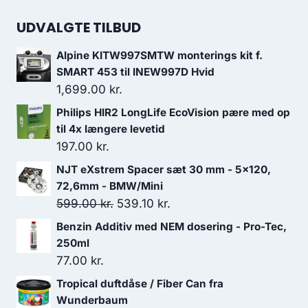
UDVALGTE TILBUD
Alpine KITW997SMTW monterings kit f.
SMART 453 til INEW997D Hvid
1,699.00
kr.
Philips HIR2 LongLife EcoVision pære med op
til 4x længere levetid
197.00
kr.
NJT eXstrem Spacer sæt 30 mm - 5x120,
72,6mm - BMW/Mini
Den
Den
599.00
kr.
539.10
kr.
oprindelige
aktuelle
Benzin Additiv med NEM dosering - Pro-Tec,
pris
pris
250ml
var:
er:
77.00
kr.
599.00 kr..
539.10 kr..
Tropical duftdåse / Fiber Can fra
Wunderbaum