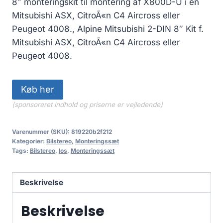
8″ monteringskit til montering af X800D-U i en
Mitsubishi ASX, CitroÃ«n C4 Aircross eller
Peugeot 4008., Alpine Mitsubishi 2-DIN 8″ Kit f.
Mitsubishi ASX, CitroÃ«n C4 Aircross eller
Peugeot 4008.
Køb her
(sponsoreret indhold og priserne er vejledende)
Varenummer (SKU):
819220b2f212
Kategorier:
Bilstereo
,
Monteringssæt
Tags:
Bilstereo
,
los
,
Monteringssæt
Beskrivelse
Beskrivelse