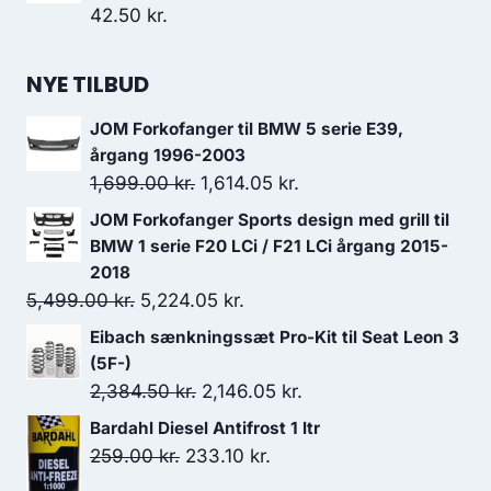
42.50
kr.
NYE TILBUD
JOM Forkofanger til BMW 5 serie E39,
årgang 1996-2003
Den
Den
1,699.00
kr.
1,614.05
kr.
oprindelige
aktuelle
JOM Forkofanger Sports design med grill til
pris
pris
BMW 1 serie F20 LCi / F21 LCi årgang 2015-
var:
er:
2018
Den
Den
5,499.00
kr.
5,224.05
1,699.00 kr..
kr.
1,614.05 kr..
oprindelige
aktuelle
Eibach sænkningssæt Pro-Kit til Seat Leon 3
pris
pris
(5F-)
var:
er:
Den
Den
2,384.50
kr.
2,146.05
kr.
5,499.00 kr..
5,224.05 kr..
oprindelige
aktuelle
Bardahl Diesel Antifrost 1 ltr
pris
pris
Den
Den
259.00
kr.
233.10
kr.
var:
er:
oprindelige
aktuelle