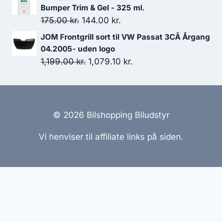
599.00 kr..
539.10 kr..
pris
pris
Bumper Trim & Gel - 325 ml.
var:
er:
Den
Den
175.00
kr.
144.00
kr.
549.00 kr..
379.00 kr..
oprindelige
aktuelle
JOM Frontgrill sort til VW Passat 3CÂ Årgang
pris
pris
04.2005- uden logo
var:
er:
Den
Den
1,199.00
kr.
1,079.10
kr.
175.00 kr..
144.00 kr..
oprindelige
aktuelle
pris
pris
var:
er:
1,199.00 kr..
1,079.10 kr..
© 2026 Bilshopping Biludstyr
Vi henviser til affiliate links på siden.
Hjemmesider Til Salg
|
Hjemmeside Udvikling
|
Online
Tilbud
Denne side kan være skabt med AI! Indholdet er