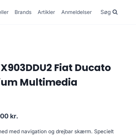
Søg
ller
Brands
Artikler
Anmeldelser
e X903DDU2 Fiat Ducato
ium Multimedia
Den
.00
kr.
lige
aktuelle
ed med navigation og drejbar skærm. Specielt