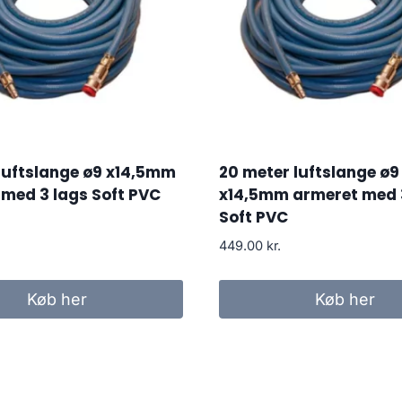
luftslange ø9 x14,5mm
20 meter luftslange ø9
med 3 lags Soft PVC
x14,5mm armeret med 
Soft PVC
449.00
kr.
Køb her
Køb her