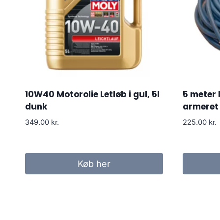
10W40 Motorolie Letløb i gul, 5l
5 meter 
dunk
armeret 
349.00
kr.
225.00
kr.
Køb her