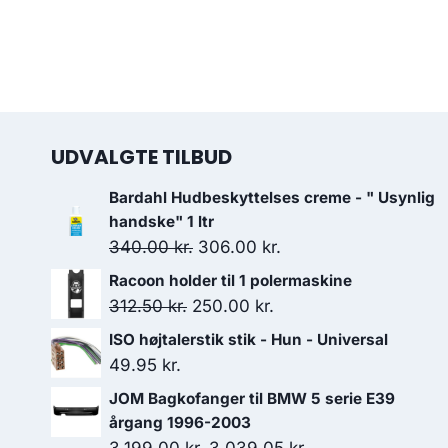
UDVALGTE TILBUD
Bardahl Hudbeskyttelses creme - " Usynlig
handske" 1 ltr
Den
Den
340.00
kr.
306.00
kr.
oprindelige
aktuelle
Racoon holder til 1 polermaskine
pris
pris
Den
Den
312.50
kr.
250.00
kr.
var:
er:
oprindelige
aktuelle
ISO højtalerstik stik - Hun - Universal
340.00 kr..
306.00 kr..
pris
pris
49.95
kr.
var:
er:
JOM Bagkofanger til BMW 5 serie E39
312.50 kr..
250.00 kr..
årgang 1996-2003
Den
Den