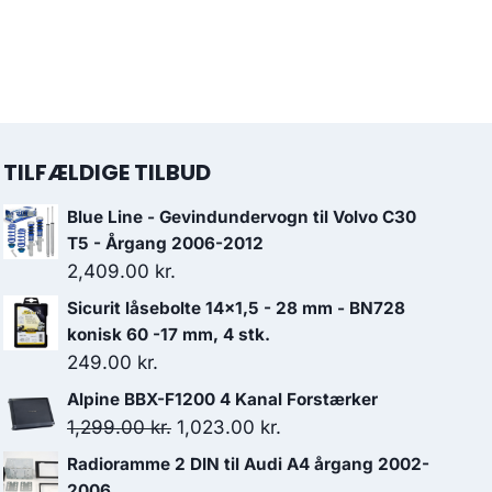
TILFÆLDIGE TILBUD
Blue Line - Gevindundervogn til Volvo C30
T5 - Årgang 2006-2012
2,409.00
kr.
Sicurit låsebolte 14x1,5 - 28 mm - BN728
konisk 60 -17 mm, 4 stk.
249.00
kr.
Alpine BBX-F1200 4 Kanal Forstærker
Den
Den
1,299.00
kr.
1,023.00
kr.
oprindelige
aktuelle
Radioramme 2 DIN til Audi A4 årgang 2002-
pris
pris
2006