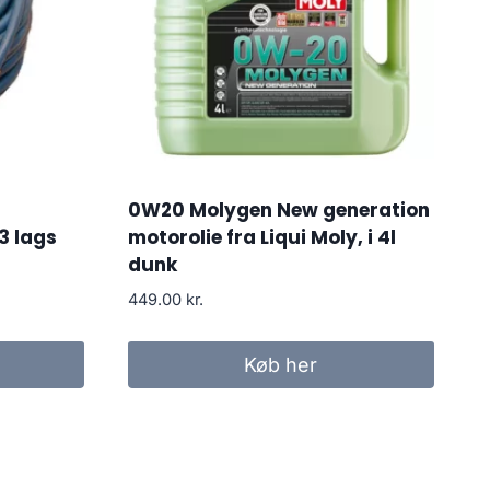
0W20 Molygen New generation
3 lags
motorolie fra Liqui Moly, i 4l
dunk
449.00
kr.
Køb her