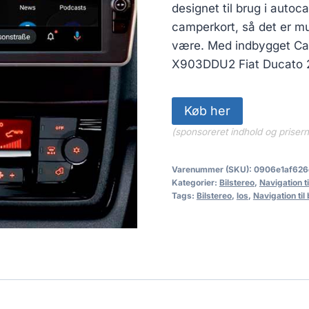
pris
designet til brug i auto
var:
camperkort, så det er mu
16,199.0
være. Med indbygget CarP
X903DDU2 Fiat Ducato 2
Køb her
(sponsoreret indhold og priser
Varenummer (SKU):
0906e1af626
Kategorier:
Bilstereo
,
Navigation til
Tags:
Bilstereo
,
los
,
Navigation til 