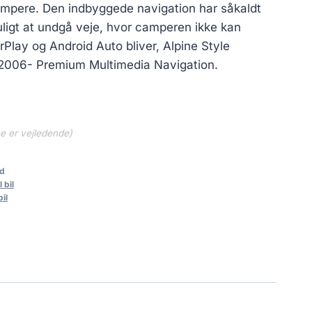
pris
campere. Den indbyggede navigation har såkaldt
er:
ligt at undgå veje, hvor camperen ikke kan
0 kr..
15,367.00 kr..
lay og Android Auto bliver, Alpine Style
006- Premium Multimedia Navigation.
ne er vejledende)
d
 bil
bil