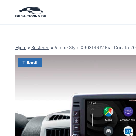
Fortsæt
til
indhold
Hjem
»
Bilstereo
»
Alpine Style X903DDU2 Fiat Ducato 2
Tilbud!