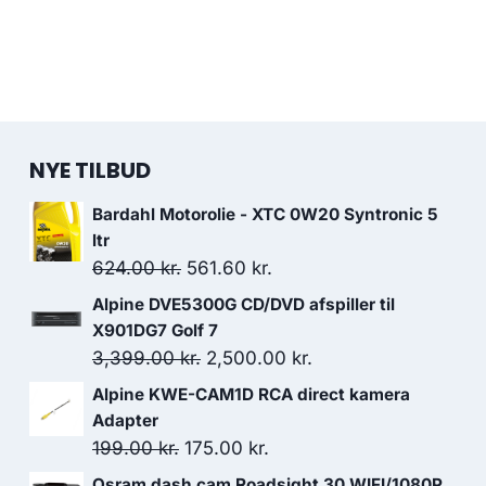
NYE TILBUD
Bardahl Motorolie - XTC 0W20 Syntronic 5
ltr
Den
Den
624.00
kr.
561.60
kr.
oprindelige
aktuelle
Alpine DVE5300G CD/DVD afspiller til
pris
pris
X901DG7 Golf 7
var:
er:
Den
Den
3,399.00
kr.
2,500.00
kr.
624.00 kr..
561.60 kr..
oprindelige
aktuelle
Alpine KWE-CAM1D RCA direct kamera
pris
pris
Adapter
var:
er:
Den
Den
199.00
kr.
175.00
kr.
3,399.00 kr..
2,500.00 kr..
oprindelige
aktuelle
Osram dash cam Roadsight 30 WIFI/1080P