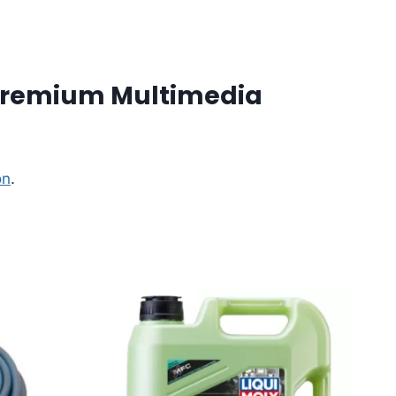
 Premium Multimedia
on
.