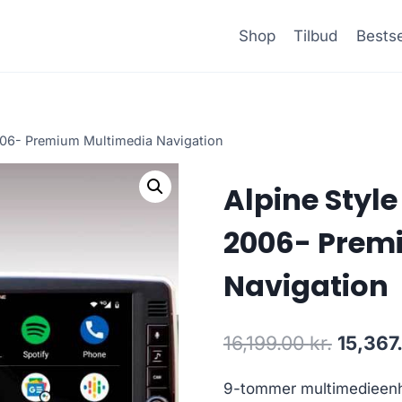
Shop
Tilbud
Bestse
006- Premium Multimedia Navigation
Alpine Styl
2006- Prem
Navigation
Den
16,199.00
kr.
15,367
oprinde
9-tommer multimedieenh