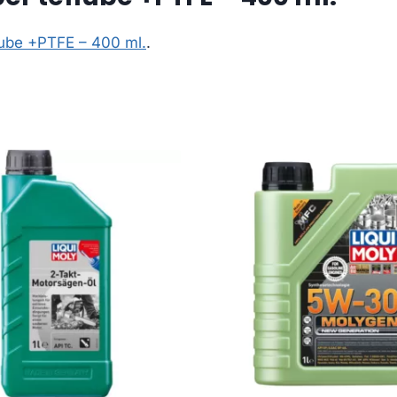
lube +PTFE – 400 ml.
.