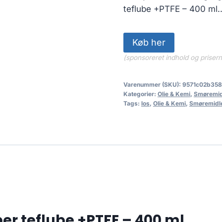
136.00 kr.
teflube +PTFE – 400 ml.
Køb her
(sponsoreret indhold og priser
Varenummer (SKU):
9571c02b358
Kategorier:
Olie & Kemi
,
Smøremid
Tags:
los
,
Olie & Kemi
,
Smøremidl
r teflube +PTFE – 400 ml.