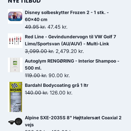
NYE TILBUD
Disney solbeskytter Frozen 2 - 1 stk. -
60x40 cm
Den
Den
49.95
kr.
47.45
kr.
oprindelige
aktuelle
Red Line - Gevindundervogn til VW Golf 7
pris
pris
Limo/Sportsvan (AU/AUV) - Multi-Link
var:
er:
Den
Den
3,099.00
kr.
2,479.20
kr.
49.95 kr..
47.45 kr..
oprindelige
aktuelle
Autoglym RENGØRING - Interior Shampoo -
pris
pris
500 ml.
var:
er:
Den
Den
119.00
kr.
90.00
kr.
3,099.00 kr..
2,479.20 kr..
oprindelige
aktuelle
Bardahl Bodycoating grå 1 ltr
pris
pris
Den
Den
140.00
kr.
126.00
kr.
var:
er:
oprindelige
aktuelle
119.00 kr..
90.00 kr..
pris
pris
var:
er:
Alpine SXE-2035S 8" Højttalersæt Coaxial 2
140.00 kr..
126.00 kr..
vejs