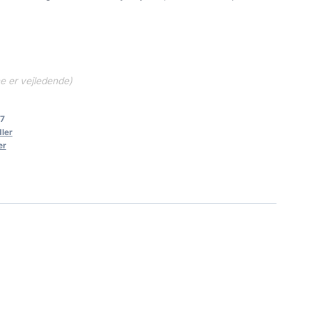
.
122.40 kr..
.
ne er vejledende)
7
ler
er