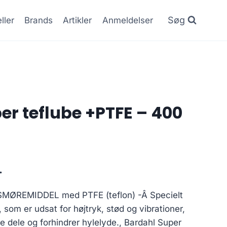
Søg
ller
Brands
Artikler
Anmeldelser
er teflube +PTFE – 400
Den
.
ge
aktuelle
ØREMIDDEL med PTFE (teflon) -Â Specielt
pris
t, som er udsat for højtryk, stød og vibrationer,
er:
e dele og forhindrer hylelyde., Bardahl Super