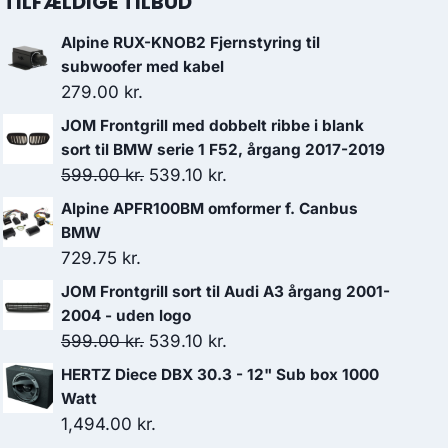
TILFÆLDIGE TILBUD
Alpine RUX-KNOB2 Fjernstyring til
subwoofer med kabel
279.00
kr.
JOM Frontgrill med dobbelt ribbe i blank
sort til BMW serie 1 F52, årgang 2017-2019
Den
Den
599.00
kr.
539.10
kr.
oprindelige
aktuelle
Alpine APFR100BM omformer f. Canbus
pris
pris
BMW
var:
er:
729.75
kr.
599.00 kr..
539.10 kr..
JOM Frontgrill sort til Audi A3 årgang 2001-
2004 - uden logo
Den
Den
599.00
kr.
539.10
kr.
oprindelige
aktuelle
HERTZ Diece DBX 30.3 - 12" Sub box 1000
pris
pris
Watt
var:
er:
1,494.00
kr.
599.00 kr..
539.10 kr..