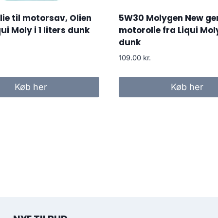
lie til motorsav, Olien
5W30 Molygen New ge
qui Moly i 1 liters dunk
motorolie fra Liqui Moly,
dunk
109.00
kr.
Køb her
Køb her