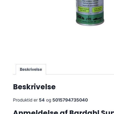
Beskrivelse
Beskrivelse
Produktid er
54
og
5015794735040
Anmeldelse af Bardahl Supe