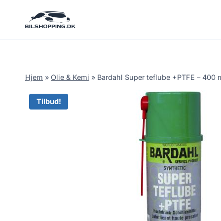
Fortsæt
til
indhold
Hjem
»
Olie & Kemi
»
Bardahl Super teflube +PTFE – 400 m
Tilbud!