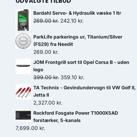
UDVALGTE TILBUD
Bardahl Servo- & Hydraulik væske 1 ltr
Den
Den
269.00
kr.
242.10
kr.
oprindelige
aktuelle
pris
pris
ParkLife parkerings ur, Titanium/Silver
(FS29) fra Needit
var:
er:
269.00
kr.
269.00 kr..
242.10 kr..
JOM Frontgrill sort til Opel Corsa B - uden
logo
Den
Den
399.00
kr.
359.10
kr.
oprindelige
aktuelle
TA Technix - Gevindundervogn til VW Golf II,
pris
pris
Jetta II
var:
er:
2,327.00
kr.
399.00 kr..
359.10 kr..
Rockford Fosgate Power T1000X5AD
forstærker, 5-kanals
7,699.00
kr.