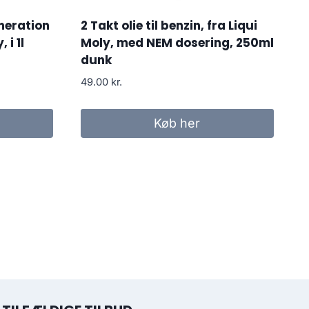
neration
2 Takt olie til benzin, fra Liqui
 i 1l
Moly, med NEM dosering, 250ml
dunk
49.00
kr.
Køb her