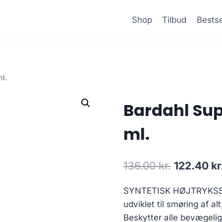
Shop
Tilbud
Bestse
l.
Bardahl Sup
ml.
Den
136.00
kr.
122.40
kr
oprindeli
SYNTETISK HØJTRYKSSM
pris
udviklet til smøring af al
var:
Beskytter alle bevægelig