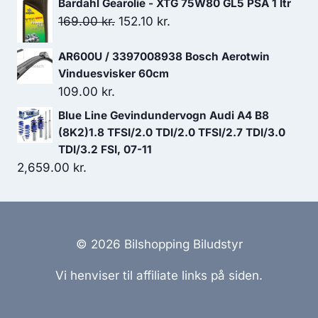
Bardahl Gearolie - XTG 75W80 GL5 PSA 1 ltr
Den
Den
169.00
kr.
152.10
kr.
oprindelige
aktuelle
AR600U / 3397008938 Bosch Aerotwin
pris
pris
Vinduesvisker 60cm
var:
er:
109.00
kr.
169.00 kr..
152.10 kr..
Blue Line Gevindundervogn Audi A4 B8
(8K2)1.8 TFSI/2.0 TDI/2.0 TFSI/2.7 TDI/3.0
TDI/3.2 FSI, 07-11
2,659.00
kr.
© 2026 Bilshopping Biludstyr
Vi henviser til affiliate links på siden.