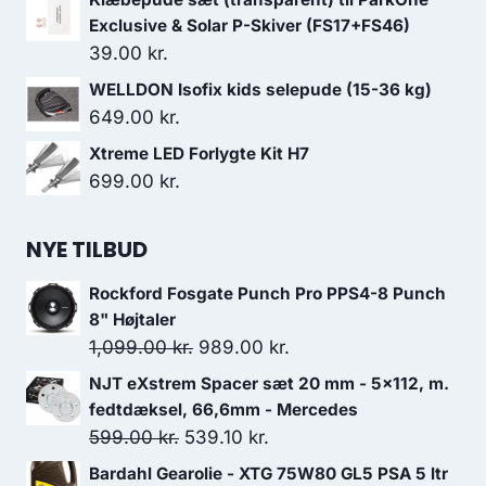
Exclusive & Solar P-Skiver (FS17+FS46)
39.00
kr.
WELLDON Isofix kids selepude (15-36 kg)
649.00
kr.
Xtreme LED Forlygte Kit H7
699.00
kr.
NYE TILBUD
Rockford Fosgate Punch Pro PPS4-8 Punch
8" Højtaler
Den
Den
1,099.00
kr.
989.00
kr.
oprindelige
aktuelle
NJT eXstrem Spacer sæt 20 mm - 5x112, m.
pris
pris
fedtdæksel, 66,6mm - Mercedes
var:
er:
Den
Den
599.00
kr.
539.10
kr.
1,099.00 kr..
989.00 kr..
oprindelige
aktuelle
Bardahl Gearolie - XTG 75W80 GL5 PSA 5 ltr