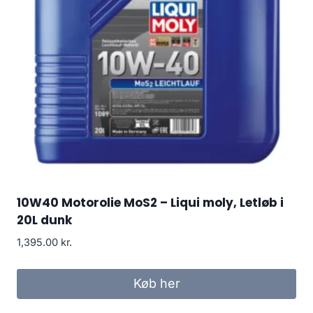
10W40 Motorolie MoS2 – Liqui moly, Letløb i
20L dunk
1,395.00
kr.
Køb her