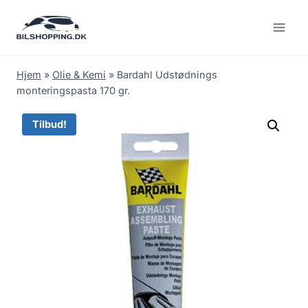
Fortsæt
til
indhold
Hjem
»
Olie & Kemi
»
Bardahl Udstødnings
monteringspasta 170 gr.
Tilbud!