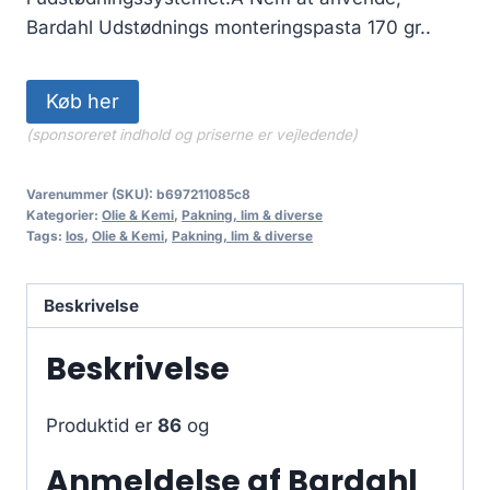
Bardahl Udstødnings monteringspasta 170 gr..
Køb her
(sponsoreret indhold og priserne er vejledende)
Varenummer (SKU):
b697211085c8
Kategorier:
Olie & Kemi
,
Pakning, lim & diverse
Tags:
los
,
Olie & Kemi
,
Pakning, lim & diverse
Beskrivelse
Beskrivelse
Produktid er
86
og
Anmeldelse af Bardahl