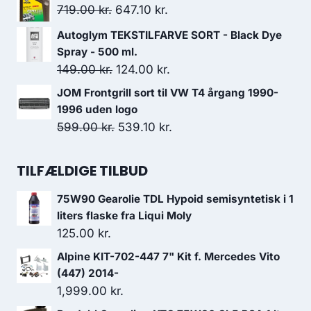
pris
pris
Den
Den
719.00
kr.
647.10
kr.
var:
er:
oprindelige
aktuelle
Autoglym TEKSTILFARVE SORT - Black Dye
599.00 kr..
539.10 kr..
pris
pris
Spray - 500 ml.
var:
er:
Den
Den
149.00
kr.
124.00
kr.
719.00 kr..
647.10 kr..
oprindelige
aktuelle
JOM Frontgrill sort til VW T4 årgang 1990-
pris
pris
1996 uden logo
var:
er:
Den
Den
599.00
kr.
539.10
kr.
149.00 kr..
124.00 kr..
oprindelige
aktuelle
pris
pris
TILFÆLDIGE TILBUD
var:
er:
75W90 Gearolie TDL Hypoid semisyntetisk i 1
599.00 kr..
539.10 kr..
liters flaske fra Liqui Moly
125.00
kr.
Alpine KIT-702-447 7" Kit f. Mercedes Vito
(447) 2014-
1,999.00
kr.