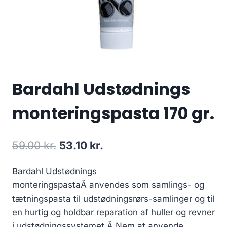
Bardahl Udstødnings
monteringspasta 170 gr.
Den
Den
59.00
kr.
53.10
kr.
oprindelige
aktuelle
Bardahl Udstødnings
pris
pris
monteringspastaÂ anvendes som samlings- og
var:
er:
tætningspasta til udstødningsrørs-samlinger og til
59.00 kr..
53.10 kr..
en hurtig og holdbar reparation af huller og revner
i udstødningssystemet.Â Nem at anvende,