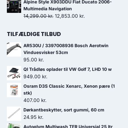
Alpine Style X903DDU Fiat Ducato 2006-
pris
pris
Multimedia Navigation
var:
er:
Den
Den
14,299.00
kr.
12,853.00
kr.
624.00 kr..
561.60 kr..
oprindelige
aktuelle
pris
pris
TILFÆLDIGE TILBUD
var:
er:
AR530U / 3397008936 Bosch Aerotwin
14,299.00 kr..
12,853.00 kr..
Vinduesvisker 53cm
95.00
kr.
QI Trådløs oplader til VW Golf 7, LHD 10 w
949.00
kr.
Osram D3S Classic Xenarc, Xenon pære (1
stk)
407.00
kr.
Dørkantbeskytter, sort gummi, 60 cm
24.95
kr.
Autoglym Multiwash TFR Universial 25 ltr