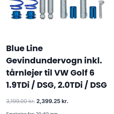
Blue Line
Gevindundervogn inkl.
tårnlejer til VW Golf 6
1.9TDi / DSG, 2.0TDi / DSG
Den
Den
3,199.00
kr.
2,399.25
kr.
oprindelige
aktuelle
Sænkning for: 20-60 mm