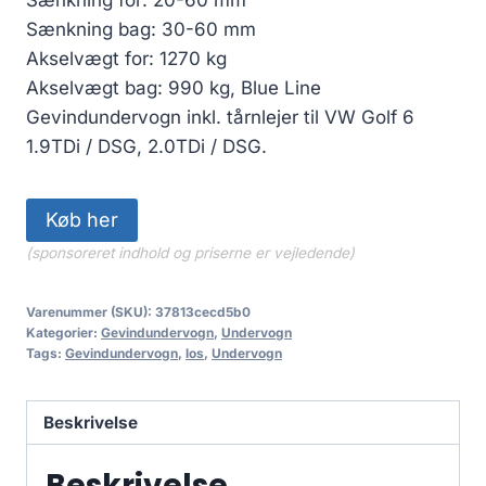
pris
pris
Sænkning bag: 30-60 mm
var:
er:
Akselvægt for: 1270 kg
3,199.00 kr..
2,399.25 kr..
Akselvægt bag: 990 kg, Blue Line
Gevindundervogn inkl. tårnlejer til VW Golf 6
1.9TDi / DSG, 2.0TDi / DSG.
Køb her
(sponsoreret indhold og priserne er vejledende)
Varenummer (SKU):
37813cecd5b0
Kategorier:
Gevindundervogn
,
Undervogn
Tags:
Gevindundervogn
,
los
,
Undervogn
Beskrivelse
Beskrivelse