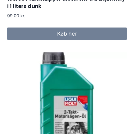
i 1 liters dunk
99.00
kr.
Køb her