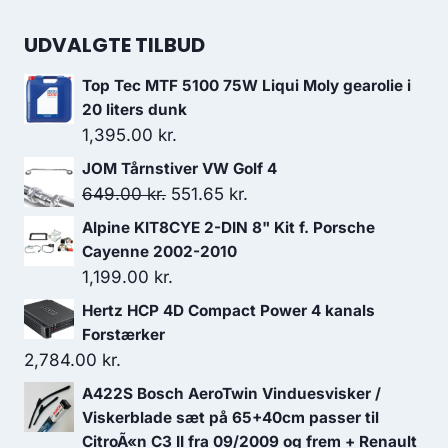
UDVALGTE TILBUD
Top Tec MTF 5100 75W Liqui Moly gearolie i
20 liters dunk
1,395.00
kr.
JOM Tårnstiver VW Golf 4
Den
Den
649.00
kr.
551.65
kr.
oprindelige
aktuelle
Alpine KIT8CYE 2-DIN 8" Kit f. Porsche
pris
pris
Cayenne 2002-2010
var:
er:
1,199.00
kr.
649.00 kr..
551.65 kr..
Hertz HCP 4D Compact Power 4 kanals
Forstærker
2,784.00
kr.
A422S Bosch AeroTwin Vinduesvisker /
Viskerblade sæt på 65+40cm passer til
CitroÃ«n C3 II fra 09/2009 og frem + Renault