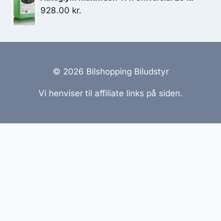
928.00
kr.
© 2026 Bilshopping Biludstyr
Vi henviser til affiliate links på siden.
Hjemmesider Til Salg
|
Hjemmeside Udvikling
|
Online
Tilbud
Denne side kan være skabt med AI! Indholdet er
genereret med henblik på at informere og inspirere,
men vi anbefaler altid at dobbelttjekke vigtige
oplysninger.