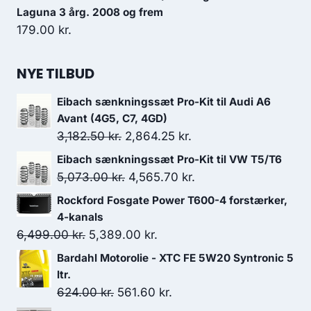
Laguna 3 årg. 2008 og frem
179.00
kr.
NYE TILBUD
Eibach sænkningssæt Pro-Kit til Audi A6
Avant (4G5, C7, 4GD)
Den
Den
3,182.50
kr.
2,864.25
kr.
oprindelige
aktuelle
Eibach sænkningssæt Pro-Kit til VW T5/T6
pris
pris
Den
Den
5,073.00
kr.
4,565.70
kr.
var:
er:
oprindelige
aktuelle
Rockford Fosgate Power T600-4 forstærker,
3,182.50 kr..
2,864.25 kr..
pris
pris
4-kanals
var:
er:
Den
Den
6,499.00
kr.
5,389.00
kr.
5,073.00 kr..
4,565.70 kr..
oprindelige
aktuelle
Bardahl Motorolie - XTC FE 5W20 Syntronic 5
pris
pris
ltr.
var:
er:
Den
Den
624.00
kr.
561.60
kr.
6,499.00 kr..
5,389.00 kr..
oprindelige
aktuelle