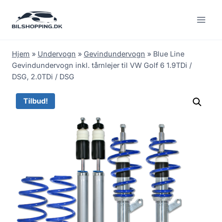
Fortsæt
til
indhold
Hjem
»
Undervogn
»
Gevindundervogn
»
Blue Line
Gevindundervogn inkl. tårnlejer til VW Golf 6 1.9TDi /
DSG, 2.0TDi / DSG
Tilbud!