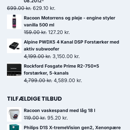
08.2012-
Den
Den
699.00
kr.
629.10
kr.
oprindelige
aktuelle
Racoon Motorrens og pleje - engine styler
pris
pris
vanilla 500 ml
var:
er:
Den
Den
159.00
kr.
127.20
kr.
699.00 kr..
629.10 kr..
oprindelige
aktuelle
Alpine PWDX5 4 Kanal DSP Forstærker med
pris
pris
aktiv subwoofer
var:
er:
Den
Den
4,199.00
kr.
3,150.00
kr.
159.00 kr..
127.20 kr..
oprindelige
aktuelle
Rockford Fosgate Prime R2-750x5
pris
pris
forstærker, 5-kanals
var:
er:
Den
Den
4,799.00
kr.
4,589.00
kr.
4,199.00 kr..
3,150.00 kr..
oprindelige
aktuelle
pris
pris
TILFÆLDIGE TILBUD
var:
er:
Racoon vaskespand med låg 18 l
4,799.00 kr..
4,589.00 kr..
Den
Den
119.00
kr.
95.20
kr.
oprindelige
aktuelle
Philips D1S X-tremeVision gen2, Xenonpære