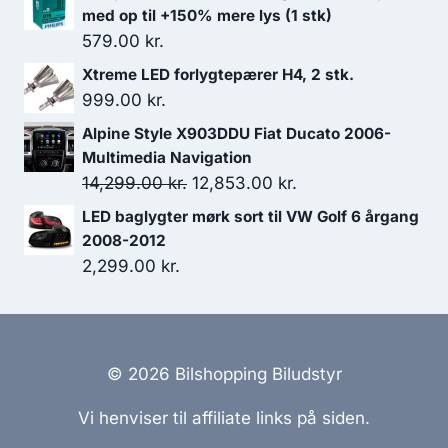
pris
pris
med op til +150% mere lys (1 stk)
var:
er:
579.00
kr.
119.00 kr..
95.20 kr..
Xtreme LED forlygtepærer H4, 2 stk.
999.00
kr.
Alpine Style X903DDU Fiat Ducato 2006-
Multimedia Navigation
Den
Den
14,299.00
kr.
12,853.00
kr.
oprindelige
aktuelle
LED baglygter mørk sort til VW Golf 6 årgang
pris
pris
2008-2012
var:
er:
2,299.00
kr.
14,299.00 kr..
12,853.00 kr..
© 2026 Bilshopping Biludstyr
Vi henviser til affiliate links på siden.