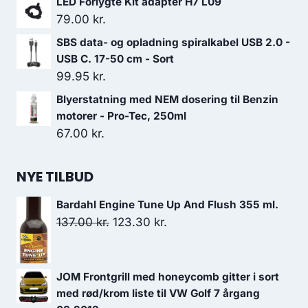
LED Forlygte Kit adapter H7 L09
649.00 kr..
584.10 kr..
pris
pris
79.00
kr.
var:
er:
SBS data- og opladning spiralkabel USB 2.0 -
249.00 kr..
124.50 kr..
USB C. 17-50 cm - Sort
99.95
kr.
Blyerstatning med NEM dosering til Benzin
motorer - Pro-Tec, 250ml
67.00
kr.
NYE TILBUD
Bardahl Engine Tune Up And Flush 355 ml.
Den
Den
137.00
kr.
123.30
kr.
oprindelige
aktuelle
pris
pris
JOM Frontgrill med honeycomb gitter i sort
var:
er:
med rød/krom liste til VW Golf 7 årgang
137.00 kr..
123.30 kr..