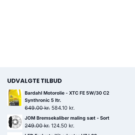
UDVALGTE TILBUD
Bardahl Motorolie - XTC FE 5W/30 C2
Synthronic 5 ltr.
Den
Den
649.00
kr.
584.10
kr.
oprindelige
aktuelle
JOM Bremsekaliber maling sæt - Sort
pris
pris
Den
Den
249.00
kr.
124.50
kr.
var:
er:
oprindelige
aktuelle