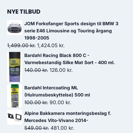
oprindelige
aktuelle
pris
pris
NYE TILBUD
var:
er:
JOM Forkofanger Sports design til BMW 3
2,599.00 kr..
2,057.00 kr..
serie E46 Limousine og Touring årgang
1998-2005
Den
Den
1,499.00
kr.
1,424.05
kr.
oprindelige
aktuelle
Bardahl Racing Black 800 C -
pris
pris
Varmebestandig Silke Mat Sort - 400 ml.
var:
er:
Den
Den
140.00
kr.
126.00
kr.
1,499.00 kr..
1,424.05 kr..
oprindelige
aktuelle
pris
pris
Bardahl Intercoating ML
var:
er:
(Hulrumsbeskyttelse) 500 ml
140.00 kr..
126.00 kr..
Den
Den
100.00
kr.
90.00
kr.
oprindelige
aktuelle
Alpine Bakkamera monteringsbeslag f.
pris
pris
Mercedes Vito-Vivano 2014-
var:
er:
Den
Den
549.00
kr.
481.00
kr.