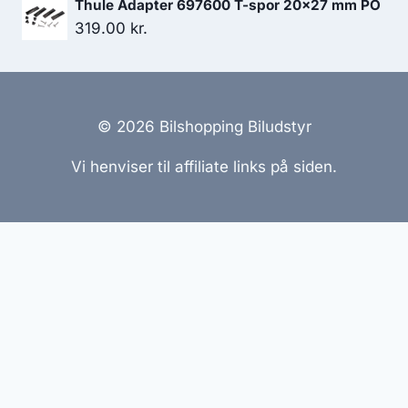
Thule Adapter 697600 T-spor 20x27 mm PO
pris
pris
319.00
kr.
var:
er:
449.00 kr..
404.10 kr..
© 2026 Bilshopping Biludstyr
Vi henviser til affiliate links på siden.
Hjemmesider Til Salg
|
Hjemmeside Udvikling
|
Online
Tilbud
Denne side kan være skabt med AI! Indholdet er
genereret med henblik på at informere og inspirere,
men vi anbefaler altid at dobbelttjekke vigtige
oplysninger.