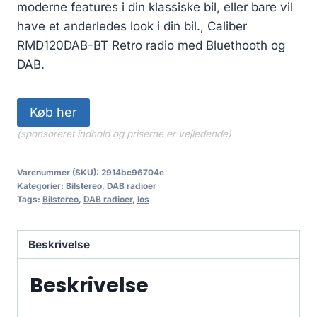
moderne features i din klassiske bil, eller bare vil
have et anderledes look i din bil., Caliber
RMD120DAB-BT Retro radio med Bluethooth og
DAB.
Køb her
(sponsoreret indhold og priserne er vejledende)
Varenummer (SKU):
2914bc96704e
Kategorier:
Bilstereo
,
DAB radioer
Tags:
Bilstereo
,
DAB radioer
,
los
Beskrivelse
Beskrivelse