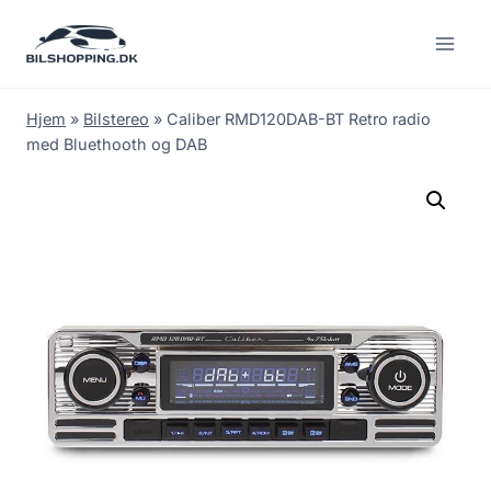
Fortsæt
til
indhold
Hjem
»
Bilstereo
»
Caliber RMD120DAB-BT Retro radio
med Bluethooth og DAB