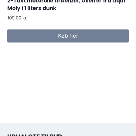
2-Takt motorolie til benzin, Olien er fra Liqui
Moly i 1 liters dunk
109.00
kr.
Køb her