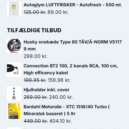
100.00 kr..
90.00 kr..
oprindelige
aktuelle
Autoglym LUFTFRISKER - Autofresh - 500 ml.
pris
pris
Den
Den
125.00
kr.
89.00
kr.
var:
er:
oprindelige
aktuelle
549.00 kr..
481.00 kr..
pris
pris
TILFÆLDIGE TILBUD
var:
er:
Husky snekæde Type 80 TÃV/Ã-NORM V5117
125.00 kr..
89.00 kr..
9 mm
299.00
kr.
Connection BT2 100, 2 kanals RCA, 100 cm,
High efficency kabel
Den
Den
199.95
kr.
159.96
kr.
oprindelige
aktuelle
Hjulholder inkl. cover
pris
pris
Den
Den
269.00
kr.
240.00
kr.
var:
er:
oprindelige
aktuelle
Bardahl Motorolie - XTC 15W/40 Turbo (
199.95 kr..
159.96 kr..
pris
pris
Mineralsk baseret ) 5 ltr
var:
er:
Den
Den
449.00
kr.
404.10
kr.
269.00 kr..
240.00 kr..
oprindelige
aktuelle