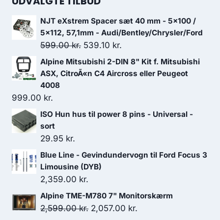
UDVALGTE TILBUD
NJT eXstrem Spacer sæt 40 mm - 5x100 /
5x112, 57,1mm - Audi/Bentley/Chrysler/Ford
Den
Den
599.00
kr.
539.10
kr.
oprindelige
aktuelle
Alpine Mitsubishi 2-DIN 8" Kit f. Mitsubishi
pris
pris
ASX, CitroÃ«n C4 Aircross eller Peugeot
var:
er:
4008
999.00
kr.
599.00 kr..
539.10 kr..
ISO Hun hus til power 8 pins - Universal -
sort
29.95
kr.
Blue Line - Gevindundervogn til Ford Focus 3
Limousine (DYB)
2,359.00
kr.
Alpine TME-M780 7" Monitorskærm
Den
Den
2,599.00
kr.
2,057.00
kr.