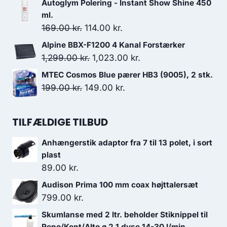
Autoglym Polering - Instant Show Shine 450
3,199.00 kr..
2,559.20 kr..
pris
pris
ml.
var:
er:
Den
Den
169.00
kr.
114.00
kr.
699.00 kr..
664.05 kr..
oprindelige
aktuelle
Alpine BBX-F1200 4 Kanal Forstærker
pris
pris
Den
Den
1,299.00
kr.
1,023.00
kr.
var:
er:
oprindelige
aktuelle
MTEC Cosmos Blue pærer HB3 (9005), 2 stk.
169.00 kr..
114.00 kr..
pris
pris
Den
Den
199.00
kr.
149.00
kr.
var:
er:
oprindelige
aktuelle
1,299.00 kr..
1,023.00 kr..
pris
pris
TILFÆLDIGE TILBUD
var:
er:
199.00 kr..
149.00 kr..
Anhængerstik adaptor fra 7 til 13 polet, i sort
plast
89.00
kr.
Audison Prima 100 mm coax højttalersæt
799.00
kr.
Skumlanse med 2 ltr. beholder Stiknippel til
Reno/Kent/Alto ø 2,1 dyse 14-30 l/min