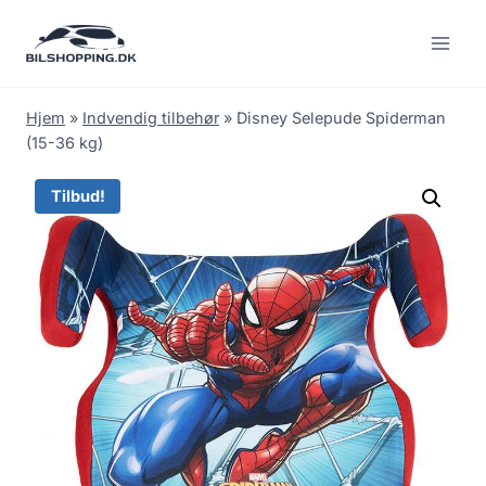
Fortsæt
til
indhold
Hjem
»
Indvendig tilbehør
»
Disney Selepude Spiderman
(15-36 kg)
Tilbud!