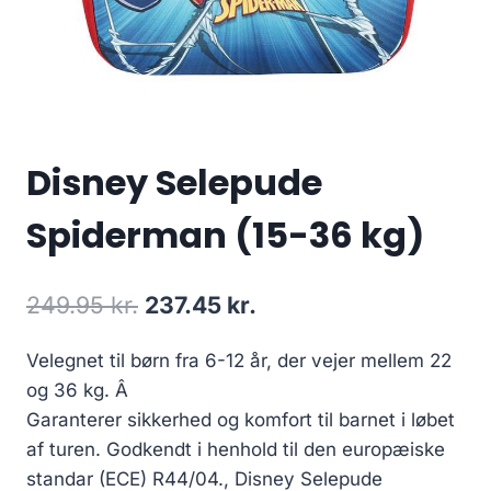
Disney Selepude
Spiderman (15-36 kg)
Den
Den
249.95
kr.
237.45
kr.
oprindelige
aktuelle
Velegnet til børn fra 6-12 år, der vejer mellem 22
pris
pris
og 36 kg. Â
var:
er:
Garanterer sikkerhed og komfort til barnet i løbet
249.95 kr..
237.45 kr..
af turen. Godkendt i henhold til den europæiske
standar (ECE) R44/04., Disney Selepude