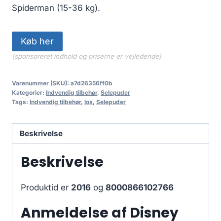
Spiderman (15-36 kg).
Køb her
(sponsoreret indhold og priserne er vejledende)
Varenummer (SKU):
a7d26356ff0b
Kategorier:
Indvendig tilbehør
,
Selepuder
Tags:
Indvendig tilbehør
,
los
,
Selepuder
Beskrivelse
Beskrivelse
Produktid er
2016
og
8000866102766
Anmeldelse af Disney