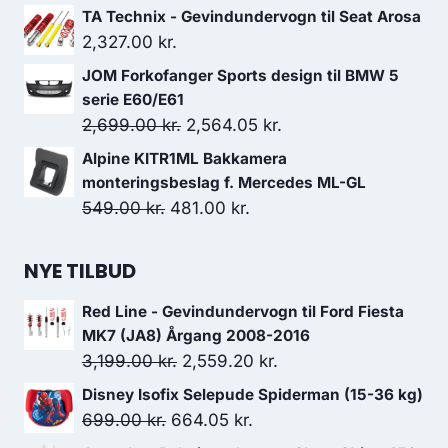
TA Technix - Gevindundervogn til Seat Arosa
2,327.00
kr.
JOM Forkofanger Sports design til BMW 5
serie E60/E61
Den
Den
2,699.00
kr.
2,564.05
kr.
oprindelige
aktuelle
Alpine KITR1ML Bakkamera
pris
pris
monteringsbeslag f. Mercedes ML-GL
var:
er:
Den
Den
549.00
kr.
481.00
kr.
2,699.00 kr..
2,564.05 kr..
oprindelige
aktuelle
pris
pris
NYE TILBUD
var:
er:
Red Line - Gevindundervogn til Ford Fiesta
549.00 kr..
481.00 kr..
MK7 (JA8) Årgang 2008-2016
Den
Den
3,199.00
kr.
2,559.20
kr.
oprindelige
aktuelle
Disney Isofix Selepude Spiderman (15-36 kg)
pris
pris
Den
Den
699.00
kr.
664.05
kr.
var:
er:
oprindelige
aktuelle