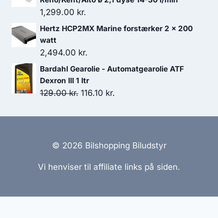
1,299.00
kr.
Hertz HCP2MX Marine forstærker 2 x 200
watt
2,494.00
kr.
Bardahl Gearolie - Automatgearolie ATF
Dexron III 1 ltr
Den
Den
129.00
kr.
116.10
kr.
oprindelige
aktuelle
pris
pris
var:
er:
129.00 kr..
116.10 kr..
© 2026 Bilshopping Biludstyr
Vi henviser til affiliate links på siden.
Hjemmesider Til Salg
|
Hjemmeside Udvikling
|
Online