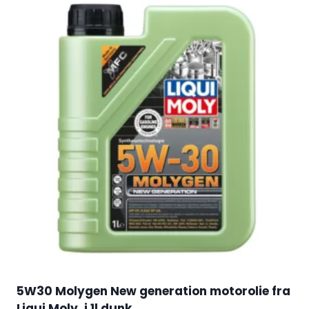
5W30 Molygen New generation motorolie fra
Liqui Moly, i 1l dunk