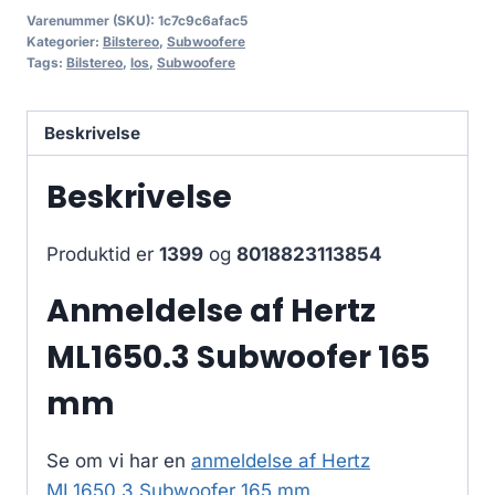
Varenummer (SKU):
1c7c9c6afac5
Kategorier:
Bilstereo
,
Subwoofere
Tags:
Bilstereo
,
los
,
Subwoofere
Beskrivelse
Beskrivelse
Produktid er
1399
og
8018823113854
Anmeldelse af Hertz
ML1650.3 Subwoofer 165
mm
Se om vi har en
anmeldelse af Hertz
ML1650.3 Subwoofer 165 mm
.