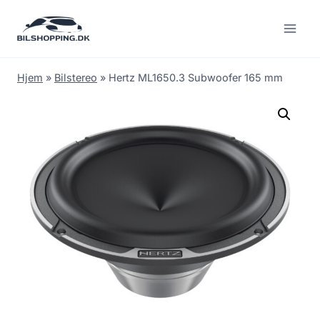
Fortsæt
til
indhold
Hjem
»
Bilstereo
»
Hertz ML1650.3 Subwoofer 165 mm