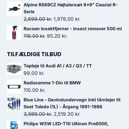
249.95 kr..
237.45 kr..
oprindelige
aktuelle
Alpine RS69C2 Højtalersæt 6x9" Coaxial R-
pris
pris
Serie
var:
er:
Den
Den
2,699.00
kr.
1,976.00
kr.
109.00 kr..
87.20 kr..
oprindelige
aktuelle
Racoon insektfjerner - insect remover 500 ml
pris
pris
Den
Den
119.00
kr.
95.20
kr.
var:
er:
oprindelige
aktuelle
2,699.00 kr..
1,976.00 kr..
pris
pris
TILFÆLDIGE TILBUD
var:
er:
Topleje til Audi A1 / A3 / Q3 / TT
119.00 kr..
95.20 kr..
99.00
kr.
Radioramme 1-Din til BMW
110.00
kr.
Blue Line - Gevindundervogn inkl tårnlejer til
Seat Toledo (1L) - Årgang 1991-1998
Den
Den
3,599.00
kr.
2,519.30
kr.
oprindelige
aktuelle
Philips W5W LED-T10 Ultinon Pro6000,