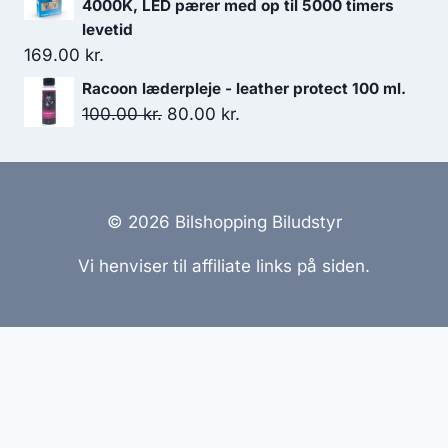
pris
pris
4000K, LED pærer med op til 5000 timers
var:
er:
levetid
169.00
kr.
3,599.00 kr..
2,519.30 kr..
Racoon læderpleje - leather protect 100 ml.
Den
Den
100.00
kr.
80.00
kr.
oprindelige
aktuelle
pris
pris
var:
er:
100.00 kr..
80.00 kr..
© 2026 Bilshopping Biludstyr
Vi henviser til affiliate links på siden.
Hjemmesider Til Salg
|
Hjemmeside Udvikling
|
Online
Tilbud
Denne side kan være skabt med AI! Indholdet er