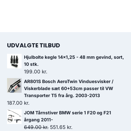
UDVALGTE TILBUD
Hjulbolte kegle 14x1,25 - 48 mm gevind, sort,
10 stk.
199.00
kr.
AR801S Bosch AeroTwin Vinduesvisker /
Viskerblade sæt 60+53cm passer til VW
Transporter T5 fra årg. 2003-2013
187.00
kr.
JOM Tårnstiver BMW serie 1 F20 og F21
årgang 2011-
Den
Den
649.00
kr.
551.65
kr.