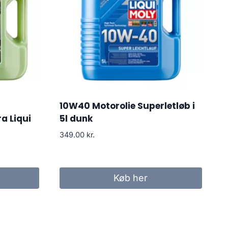
10W40 Motorolie Superletløb i
a Liqui
5l dunk
349.00
kr.
Køb her