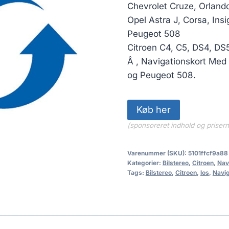
Chevrolet Cruze, Orland
Opel Astra J, Corsa, Insi
Peugeot 508
Citroen C4, C5, DS4, DS
Â , Navigationskort Med 
og Peugeot 508.
Køb her
(sponsoreret indhold og priser
Varenummer (SKU):
5101ffcf9a88
Kategorier:
Bilstereo
,
Citroen
,
Navi
Tags:
Bilstereo
,
Citroen
,
los
,
Naviga