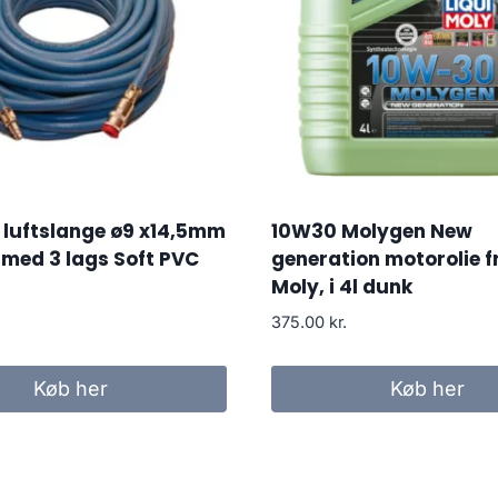
 luftslange ø9 x14,5mm
10W30 Molygen New
med 3 lags Soft PVC
generation motorolie fr
Moly, i 4l dunk
375.00
kr.
Køb her
Køb her