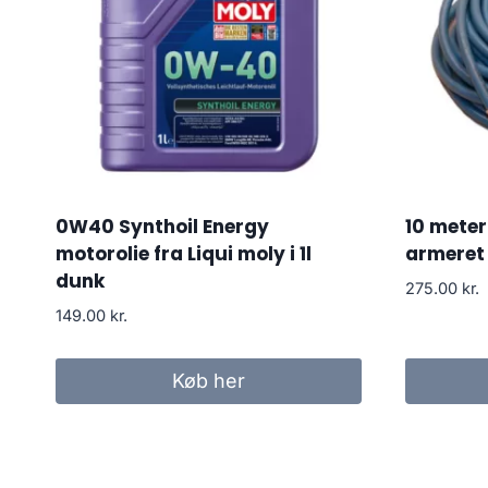
0W40 Synthoil Energy
10 meter
motorolie fra Liqui moly i 1l
armeret 
dunk
275.00
kr.
149.00
kr.
Køb her