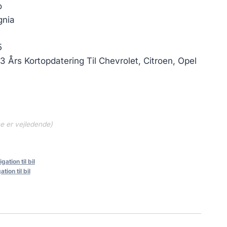
o
gnia
5
3 Års Kortopdatering Til Chevrolet, Citroen, Opel
ne er vejledende)
gation til bil
tion til bil