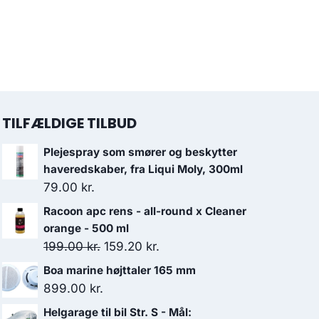
TILFÆLDIGE TILBUD
Plejespray som smører og beskytter
haveredskaber, fra Liqui Moly, 300ml
79.00
kr.
Racoon apc rens - all-round x Cleaner
orange - 500 ml
Den
Den
199.00
kr.
159.20
kr.
oprindelige
aktuelle
Boa marine højttaler 165 mm
pris
pris
899.00
kr.
var:
er:
Helgarage til bil Str. S - Mål: