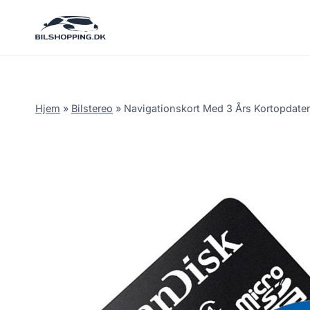
Fortsæt
til
indhold
Hjem
»
Bilstereo
»
Navigationskort Med 3 Års Kortopdater