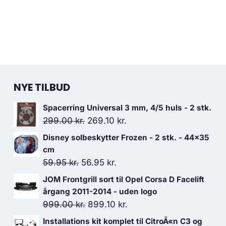
NYE TILBUD
Spacerring Universal 3 mm, 4/5 huls - 2 stk.
Den
Den
299.00
kr.
269.10
kr.
oprindelige
aktuelle
Disney solbeskytter Frozen - 2 stk. - 44x35
pris
pris
cm
var:
er:
Den
Den
59.95
kr.
56.95
kr.
299.00 kr..
269.10 kr..
oprindelige
aktuelle
JOM Frontgrill sort til Opel Corsa D Facelift
pris
pris
årgang 2011-2014 - uden logo
var:
er:
Den
Den
999.00
kr.
899.10
kr.
59.95 kr..
56.95 kr..
oprindelige
aktuelle
Installations kit komplet til CitroÃ«n C3 og