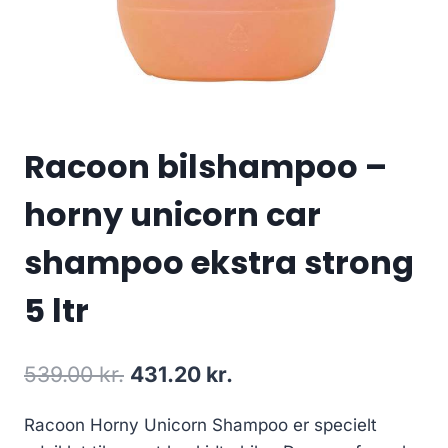
Racoon bilshampoo –
horny unicorn car
shampoo ekstra strong
5 ltr
Den
Den
539.00
kr.
431.20
kr.
oprindelige
aktuelle
Racoon Horny Unicorn Shampoo er specielt
pris
pris