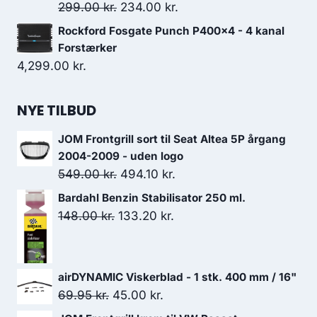
Den
Den
299.00
kr.
234.00
kr.
oprindelige
aktuelle
Rockford Fosgate Punch P400x4 - 4 kanal
pris
pris
Forstærker
var:
er:
4,299.00
kr.
299.00 kr..
234.00 kr..
NYE TILBUD
JOM Frontgrill sort til Seat Altea 5P årgang
2004-2009 - uden logo
Den
Den
549.00
kr.
494.10
kr.
oprindelige
aktuelle
Bardahl Benzin Stabilisator 250 ml.
pris
pris
Den
Den
148.00
kr.
133.20
kr.
var:
er:
oprindelige
aktuelle
549.00 kr..
494.10 kr..
pris
pris
var:
er:
airDYNAMIC Viskerblad - 1 stk. 400 mm / 16"
148.00 kr..
133.20 kr..
Den
Den
69.95
kr.
45.00
kr.
oprindelige
aktuelle