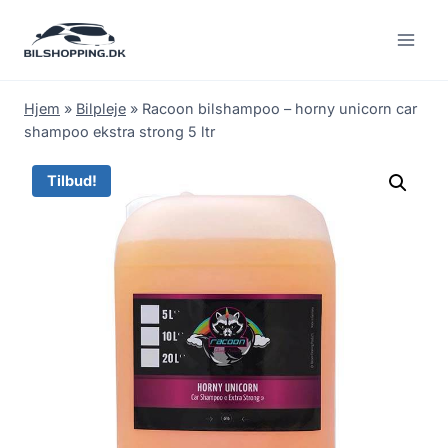
Fortsæt
til
indhold
Hjem
»
Bilpleje
»
Racoon bilshampoo – horny unicorn car
shampoo ekstra strong 5 ltr
Tilbud!