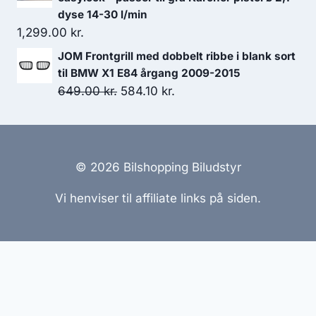
dyse 14-30 l/min
1,299.00
kr.
JOM Frontgrill med dobbelt ribbe i blank sort
til BMW X1 E84 årgang 2009-2015
Den
Den
649.00
kr.
584.10
kr.
oprindelige
aktuelle
pris
pris
var:
er:
649.00 kr..
584.10 kr..
© 2026 Bilshopping Biludstyr
Vi henviser til affiliate links på siden.
Hjemmesider Til Salg
|
Hjemmeside Udvikling
|
Online
Tilbud
Denne side kan være skabt med AI! Indholdet er