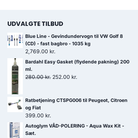
UDVALGTE TILBUD
Blue Line - Gevindundervogn til VW Golf 8
(CD) - fast bagbro - 1035 kg
2,769.00
kr.
Bardahl Easy Gasket (flydende pakning) 200
ml.
Den
Den
280.00
kr.
252.00
kr.
oprindelige
aktuelle
pris
pris
Ratbetjening CTSPG006 til Peugeot, Citroen
var:
er:
og Fiat
280.00 kr..
252.00 kr..
399.00
kr.
Autoglym VÅD-POLERING - Aqua Wax Kit -
Sæt.