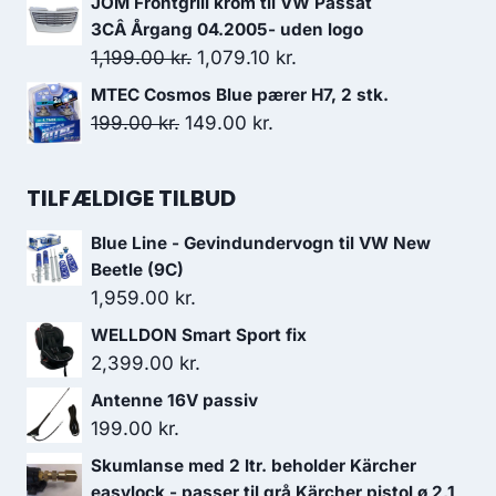
JOM Frontgrill krom til VW Passat
pris
pris
3CÂ Årgang 04.2005- uden logo
var:
er:
Den
Den
1,199.00
kr.
1,079.10
kr.
69.95 kr..
45.00 kr..
oprindelige
aktuelle
MTEC Cosmos Blue pærer H7, 2 stk.
pris
pris
Den
Den
199.00
kr.
149.00
kr.
var:
er:
oprindelige
aktuelle
1,199.00 kr..
1,079.10 kr..
pris
pris
TILFÆLDIGE TILBUD
var:
er:
199.00 kr..
149.00 kr..
Blue Line - Gevindundervogn til VW New
Beetle (9C)
1,959.00
kr.
WELLDON Smart Sport fix
2,399.00
kr.
Antenne 16V passiv
199.00
kr.
Skumlanse med 2 ltr. beholder Kärcher
easylock - passer til grå Kärcher pistol ø 2,1