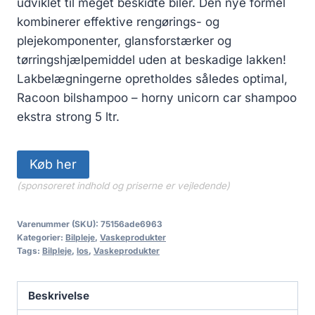
udviklet til meget beskidte biler. Den nye formel
var:
er:
kombinerer effektive rengørings- og
539.00 kr..
431.20 kr..
plejekomponenter, glansforstærker og
tørringshjælpemiddel uden at beskadige lakken!
Lakbelægningerne opretholdes således optimal,
Racoon bilshampoo – horny unicorn car shampoo
ekstra strong 5 ltr.
Køb her
(sponsoreret indhold og priserne er vejledende)
Varenummer (SKU):
75156ade6963
Kategorier:
Bilpleje
,
Vaskeprodukter
Tags:
Bilpleje
,
los
,
Vaskeprodukter
Beskrivelse