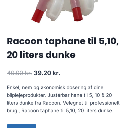
Racoon taphane til 5,10,
20 liters dunke
Den
Den
49.00
kr.
39.20
kr.
oprindelige
aktuelle
Enkel, nem og økonomisk dosering af dine
pris
pris
bilplejeprodukter. Justérbar hane til 5, 10 & 20
var:
er:
liters dunke fra Racoon. Velegnet til professionelt
49.00 kr..
39.20 kr..
brug., Racoon taphane til 5,10, 20 liters dunke.