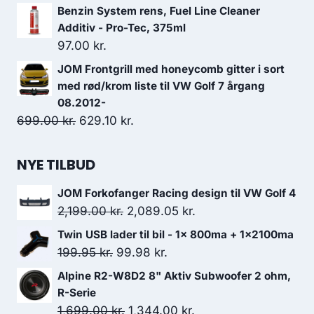
Benzin System rens, Fuel Line Cleaner
var:
er:
Additiv - Pro-Tec, 375ml
224.00 kr..
201.60 kr..
97.00
kr.
JOM Frontgrill med honeycomb gitter i sort
med rød/krom liste til VW Golf 7 årgang
08.2012-
Den
Den
699.00
kr.
629.10
kr.
oprindelige
aktuelle
pris
pris
NYE TILBUD
var:
er:
JOM Forkofanger Racing design til VW Golf 4
699.00 kr..
629.10 kr..
Den
Den
2,199.00
kr.
2,089.05
kr.
oprindelige
aktuelle
Twin USB lader til bil - 1x 800ma + 1x2100ma
pris
pris
Den
Den
199.95
kr.
99.98
kr.
var:
er:
oprindelige
aktuelle
Alpine R2-W8D2 8" Aktiv Subwoofer 2 ohm,
2,199.00 kr..
2,089.05 kr..
pris
pris
R-Serie
var:
er:
Den
Den
1,699.00
kr.
1,344.00
kr.