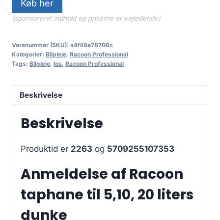
Køb her
(sponsoreret indhold og priserne er vejledende)
Varenummer (SKU):
a4f48e78706c
Kategorier:
Bilpleje
,
Racoon Professional
Tags:
Bilpleje
,
los
,
Racoon Professional
Beskrivelse
Beskrivelse
Produktid er
2263
og
5709255107353
Anmeldelse af Racoon
taphane til 5,10, 20 liters
dunke