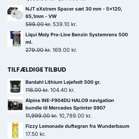
199.95 kr..
99.98 kr..
oprindelige
aktuelle
NJT eXstrem Spacer sæt 30 mm - 5x120,
pris
pris
65,1mm - VW
var:
er:
Den
Den
599.00
kr.
539.10
kr.
1,699.00 kr..
1,344.00 kr..
oprindelige
aktuelle
Liqui Moly Pro-Line Benzin Systemrens 500
pris
pris
ml.
var:
er:
Den
Den
279.00
kr.
169.00
kr.
599.00 kr..
539.10 kr..
oprindelige
aktuelle
pris
pris
TILFÆLDIGE TILBUD
var:
er:
Bardahl Lithium Lejefedt 500 gr.
279.00 kr..
169.00 kr..
Den
Den
116.00
kr.
104.40
kr.
oprindelige
aktuelle
Alpine INE-F904DU HALO9 navigation
pris
pris
bundle til Mercedes Sprinter S907
var:
er:
Den
Den
11,999.00
kr.
10,789.00
kr.
116.00 kr..
104.40 kr..
oprindelige
aktuelle
Fizzy Lemonade duftegran fra Wunderbaum
pris
pris
17.50
kr.