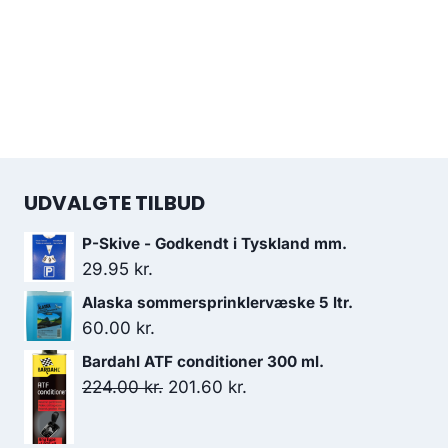
UDVALGTE TILBUD
P-Skive - Godkendt i Tyskland mm.
29.95
kr.
Alaska sommersprinklervæske 5 ltr.
60.00
kr.
Bardahl ATF conditioner 300 ml.
Den
Den
224.00
kr.
201.60
kr.
oprindelige
aktuelle
pris
pris