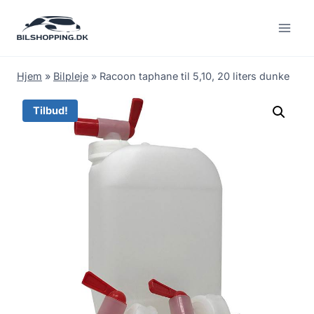
Fortsæt
til
indhold
Hjem
»
Bilpleje
»
Racoon taphane til 5,10, 20 liters dunke
Tilbud!