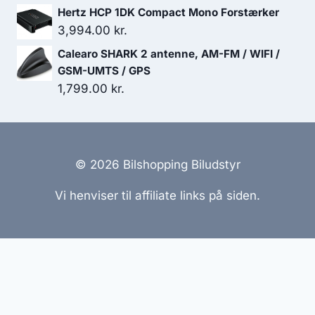
var:
er:
Hertz HCP 1DK Compact Mono Forstærker
11,999.00 kr..
10,789.00 kr..
3,994.00
kr.
Calearo SHARK 2 antenne, AM-FM / WIFI /
GSM-UMTS / GPS
1,799.00
kr.
© 2026 Bilshopping Biludstyr
Vi henviser til affiliate links på siden.
Hjemmesider Til Salg
|
Hjemmeside Udvikling
|
Online
Tilbud
Denne side kan være skabt med AI! Indholdet er