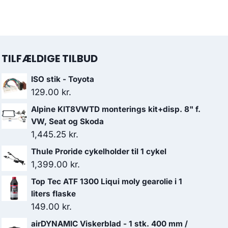
TILFÆLDIGE TILBUD
ISO stik - Toyota
129.00
kr.
Alpine KIT8VWTD monterings kit+disp. 8" f.
VW, Seat og Skoda
1,445.25
kr.
Thule Proride cykelholder til 1 cykel
1,399.00
kr.
Top Tec ATF 1300 Liqui moly gearolie i 1
liters flaske
149.00
kr.
airDYNAMIC Viskerblad - 1 stk. 400 mm /