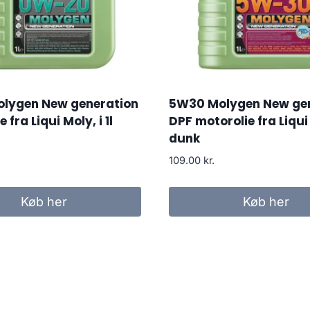
lygen New generation
5W30 Molygen New ge
 fra Liqui Moly, i 1l
DPF motorolie fra Liqui M
dunk
109.00
kr.
Køb her
Køb her