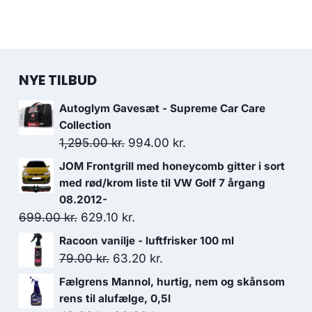
NYE TILBUD
Autoglym Gavesæt - Supreme Car Care
Collection
Den
Den
1,295.00
kr.
994.00
kr.
oprindelige
aktuelle
JOM Frontgrill med honeycomb gitter i sort
pris
pris
med rød/krom liste til VW Golf 7 årgang
var:
er:
08.2012-
Den
Den
699.00
kr.
629.10
kr.
1,295.00 kr..
994.00 kr..
oprindelige
aktuelle
Racoon vanilje - luftfrisker 100 ml
pris
pris
Den
Den
79.00
kr.
63.20
kr.
var:
er:
oprindelige
aktuelle
Fælgrens Mannol, hurtig, nem og skånsom
699.00 kr..
629.10 kr..
pris
pris
rens til alufælge, 0,5l