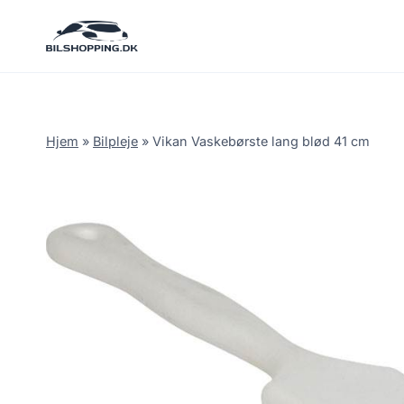
Fortsæt
til
indhold
Hjem
»
Bilpleje
»
Vikan Vaskebørste lang blød 41 cm