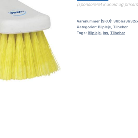
(sponsoreret indhold og priser
Varenummer (SKU):
36bba3b32c
Kategorier:
Bilpleje
,
Tilbehør
Tags:
Bilpleje
,
los
,
Tilbehør