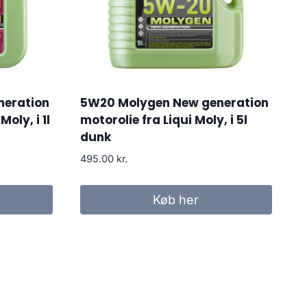
neration
5W20 Molygen New generation
oly, i 1l
motorolie fra Liqui Moly, i 5l
dunk
495.00
kr.
Køb her