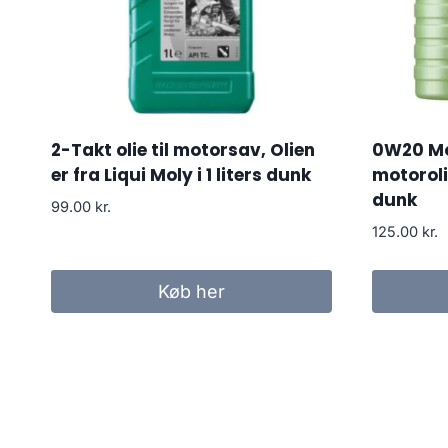
2-Takt olie til motorsav, Olien
0W20 Mo
er fra Liqui Moly i 1 liters dunk
motorolie
dunk
99.00
kr.
125.00
kr.
Køb her