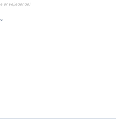
ne er vejledende)
cd