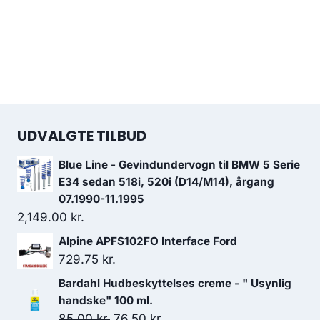
UDVALGTE TILBUD
Blue Line - Gevindundervogn til BMW 5 Serie
E34 sedan 518i, 520i (D14/M14), årgang
07.1990-11.1995
2,149.00
kr.
Alpine APFS102FO Interface Ford
729.75
kr.
Bardahl Hudbeskyttelses creme - " Usynlig
handske" 100 ml.
Den
Den
85.00
kr.
76.50
kr.