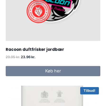
Racoon duftfrisker jordbær
Den
Den
29.95
kr.
23.96
kr.
oprindelige
aktuelle
pris
pris
Køb her
var:
er:
29.95 kr..
23.96 kr..
Tilbud!