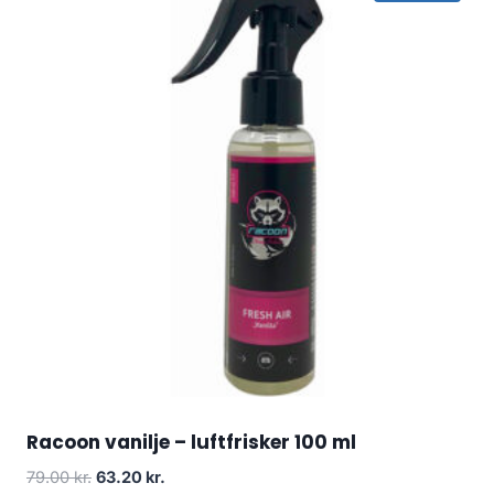
Racoon vanilje – luftfrisker 100 ml
Den
Den
79.00
kr.
63.20
kr.