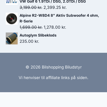
pris
pris
VW Golf 6 1.9TDi / DSG, 2.0TDi / DSG
var:
er:
Den
Den
3,199.00
kr.
2,399.25
kr.
7,599.00 kr..
6,650.00 kr..
oprindelige
aktuelle
Alpine R2-W8D4 8" Aktiv Subwoofer 4 ohm,
pris
pris
R-Serie
var:
er:
Den
Den
1,699.00
kr.
1,278.00
kr.
3,199.00 kr..
2,399.25 kr..
oprindelige
aktuelle
Autoglym Slibeklods
pris
pris
235.00
kr.
var:
er:
1,699.00 kr..
1,278.00 kr..
© 2026 Bilshopping Biludstyr
Vi henviser til affiliate links på siden.
Hjemmesider Til Salg
|
Hjemmeside Udvikling
|
Online
Tilbud