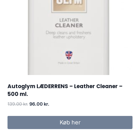
Autoglym LÆDERRENS – Leather Cleaner –
500 ml.
Den
Den
139.00
kr.
96.00
kr.
oprindelige
aktuelle
pris
pris
Køb her
var:
er:
139.00 kr..
96.00 kr..