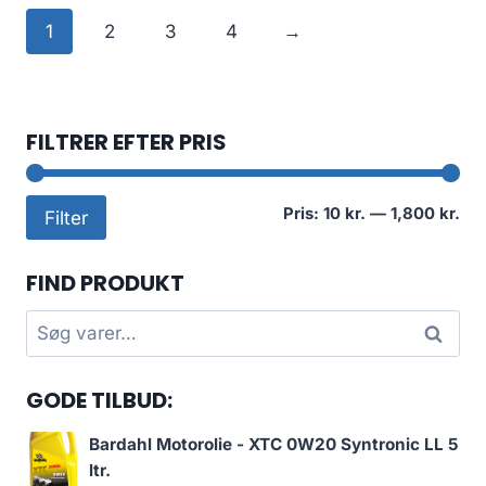
1
2
3
4
→
FILTRER EFTER PRIS
Min
Høj
Pris:
10 kr.
—
1,800 kr.
Filter
pri
pri
FIND PRODUKT
Søg
Søg
efter:
GODE TILBUD:
Bardahl Motorolie - XTC 0W20 Syntronic LL 5
ltr.