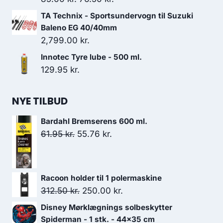
oprindelige
aktuelle
TA Technix - Sportsundervogn til Suzuki
pris
pris
Baleno EG 40/40mm
var:
er:
2,799.00
kr.
85.00 kr..
76.50 kr..
Innotec Tyre lube - 500 ml.
129.95
kr.
NYE TILBUD
Bardahl Bremserens 600 ml.
Den
Den
61.95
kr.
55.76
kr.
oprindelige
aktuelle
pris
pris
var:
er:
Racoon holder til 1 polermaskine
61.95 kr..
55.76 kr..
Den
Den
312.50
kr.
250.00
kr.
oprindelige
aktuelle
Disney Mørklægnings solbeskytter
pris
pris
Spiderman - 1 stk. - 44x35 cm