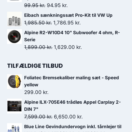
var:
er:
Den
Den
99.95
kr.
94.95
kr.
312.50 kr..
250.00 kr..
oprindelige
aktuelle
Eibach sænkningssæt Pro-Kit til VW Up
pris
pris
Den
Den
1,985.50
kr.
1,786.95
kr.
var:
er:
oprindelige
aktuelle
Alpine R2-W10D4 10" Subwoofer 4 ohm, R-
99.95 kr..
94.95 kr..
pris
pris
Serie
var:
er:
Den
Den
1,899.00
kr.
1,629.00
kr.
1,985.50 kr..
1,786.95 kr..
oprindelige
aktuelle
pris
pris
TILFÆLDIGE TILBUD
var:
er:
Foliatec Bremsekaliber maling sæt - Speed
1,899.00 kr..
1,629.00 kr..
yellow
299.00
kr.
Alpine ILX-705E46 trådløs Appel Carplay 2-
DIN 7"
Den
Den
7,599.00
kr.
6,650.00
kr.
oprindelige
aktuelle
Blue Line Gevindundervogn inkl. tårnlejer til