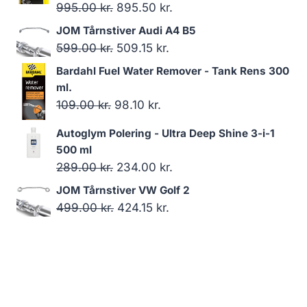
Den
Den
995.00
kr.
895.50
kr.
oprindelige
aktuelle
JOM Tårnstiver Audi A4 B5
pris
pris
Den
Den
599.00
kr.
509.15
kr.
var:
er:
oprindelige
aktuelle
Bardahl Fuel Water Remover - Tank Rens 300
995.00 kr..
895.50 kr..
pris
pris
ml.
var:
er:
Den
Den
109.00
kr.
98.10
kr.
599.00 kr..
509.15 kr..
oprindelige
aktuelle
Autoglym Polering - Ultra Deep Shine 3-i-1
pris
pris
500 ml
var:
er:
Den
Den
289.00
kr.
234.00
kr.
109.00 kr..
98.10 kr..
oprindelige
aktuelle
JOM Tårnstiver VW Golf 2
pris
pris
Den
Den
499.00
kr.
424.15
kr.
var:
er:
oprindelige
aktuelle
289.00 kr..
234.00 kr..
pris
pris
var:
er:
499.00 kr..
424.15 kr..