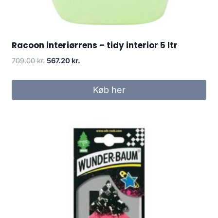
Racoon interiørrens – tidy interior 5 ltr
Den
Den
709.00
kr.
567.20
kr.
oprindelige
aktuelle
pris
pris
Køb her
var:
er:
709.00 kr..
567.20 kr..