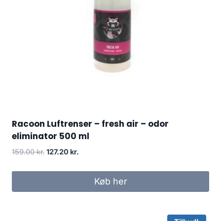
Racoon Luftrenser – fresh air – odor
eliminator 500 ml
Den
Den
159.00
kr.
127.20
kr.
oprindelige
aktuelle
pris
pris
Køb her
var:
er:
159.00 kr..
127.20 kr..