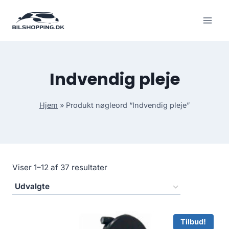
Fortsæt
til
indhold
Indvendig pleje
Hjem
»
Produkt nøgleord “Indvendig pleje”
Viser 1–12 af 37 resultater
Tilbud!