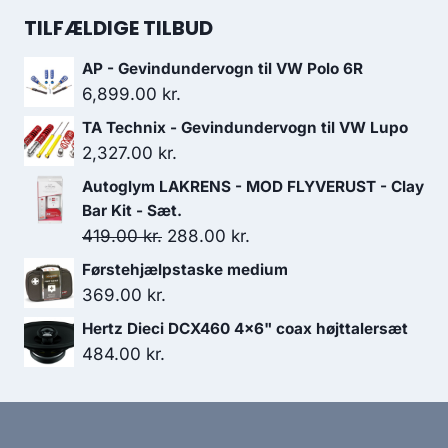
999.00 kr..
799.00 kr..
pris
pris
TILFÆLDIGE TILBUD
var:
er:
AP - Gevindundervogn til VW Polo 6R
799.00 kr..
719.10 kr..
6,899.00
kr.
TA Technix - Gevindundervogn til VW Lupo
2,327.00
kr.
Autoglym LAKRENS - MOD FLYVERUST - Clay
Bar Kit - Sæt.
Den
Den
419.00
kr.
288.00
kr.
oprindelige
aktuelle
Førstehjælpstaske medium
pris
pris
369.00
kr.
var:
er:
Hertz Dieci DCX460 4x6" coax højttalersæt
419.00 kr..
288.00 kr..
484.00
kr.