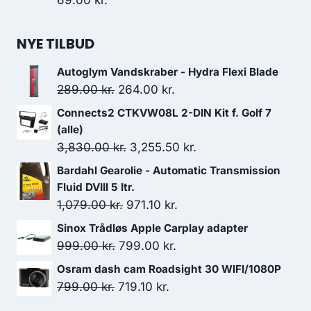
69.00
kr.
NYE TILBUD
Autoglym Vandskraber - Hydra Flexi Blade
Den
Den
289.00
kr.
264.00
kr.
oprindelige
aktuelle
Connects2 CTKVW08L 2-DIN Kit f. Golf 7
pris
pris
(alle)
var:
er:
Den
Den
3,830.00
kr.
3,255.50
kr.
289.00 kr..
264.00 kr..
oprindelige
aktuelle
Bardahl Gearolie - Automatic Transmission
pris
pris
Fluid DVIII 5 ltr.
var:
er:
Den
Den
1,079.00
kr.
971.10
kr.
3,830.00 kr..
3,255.50 kr..
oprindelige
aktuelle
Sinox Trådløs Apple Carplay adapter
pris
pris
Den
Den
999.00
kr.
799.00
kr.
var:
er:
oprindelige
aktuelle
Osram dash cam Roadsight 30 WIFI/1080P
1,079.00 kr..
971.10 kr..
pris
pris
Den
Den
799.00
kr.
719.10
kr.
var:
er:
oprindelige
aktuelle