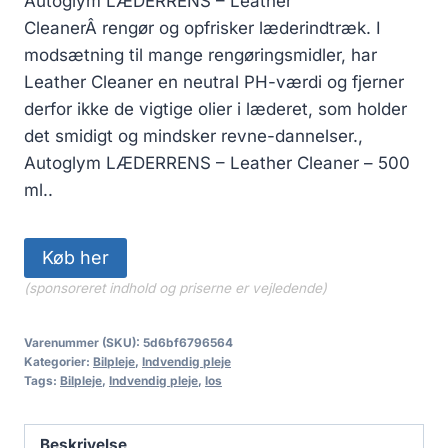
Autoglym LÆDERRENS – Leather
pris
pris
CleanerÂ rengør og opfrisker læderindtræk. I
var:
er:
modsætning til mange rengøringsmidler, har
139.00 kr..
96.00 kr..
Leather Cleaner en neutral PH-værdi og fjerner
derfor ikke de vigtige olier i læderet, som holder
det smidigt og mindsker revne-dannelser.,
Autoglym LÆDERRENS – Leather Cleaner – 500
ml..
Køb her
(sponsoreret indhold og priserne er vejledende)
Varenummer (SKU):
5d6bf6796564
Kategorier:
Bilpleje
,
Indvendig pleje
Tags:
Bilpleje
,
Indvendig pleje
,
los
Beskrivelse