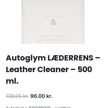
Autoglym LÆDERRENS –
Leather Cleaner – 500
ml.
Den
Den
139.00
kr.
96.00
kr.
oprindelige
aktuelle