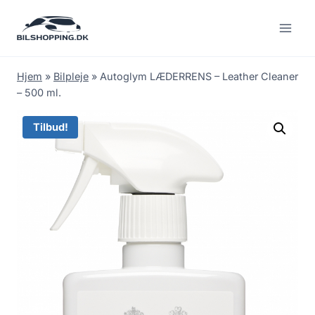
Fortsæt
til
indhold
Hjem
»
Bilpleje
»
Autoglym LÆDERRENS – Leather Cleaner
– 500 ml.
Tilbud!