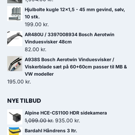
Hjulbolte kugle 12x1,5 - 45 mm gevind, sølv,
10 stk.
199.00
kr.
AR480U / 3397008934 Bosch Aerotwin
Vinduesvisker 48cm
82.00
kr.
A938S Bosch Aerotwin Vinduesvisker /
Viskerblade sæt på 60+60cm passer til MB &
VW modeller
195.00
kr.
NYE TILBUD
Alpine HCE-CS1100 HDR sidekamera
Den
Den
1,099.00
kr.
935.00
kr.
oprindelige
aktuelle
Bardahl Håndrens 3 ltr.