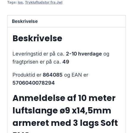
Tags:
los
,
Trykluftudstyr fra Jwl
Beskrivelse
Beskrivelse
Leveringstid er på ca.
2-10 hverdage
og
fragtprisen er på ca.
49
Produktid er
864085
og EAN er
5706040078294
Anmeldelse af 10 meter
luftslange ø9 x14,5mm
armeret med 3 lags Soft