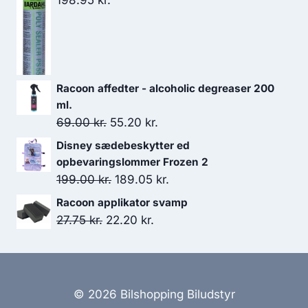
65.00 kr..
54.00 kr..
Racoon affedter - alcoholic degreaser 200
ml.
Den
Den
69.00
kr.
55.20
kr.
oprindelige
aktuelle
Disney sædebeskytter ed
pris
pris
opbevaringslommer Frozen 2
var:
er:
Den
Den
199.00
kr.
189.05
kr.
69.00 kr..
55.20 kr..
oprindelige
aktuelle
Racoon applikator svamp
pris
pris
Den
Den
27.75
kr.
22.20
kr.
var:
er:
oprindelige
aktuelle
199.00 kr..
189.05 kr..
pris
pris
var:
er:
27.75 kr..
22.20 kr..
© 2026 Bilshopping Biludstyr