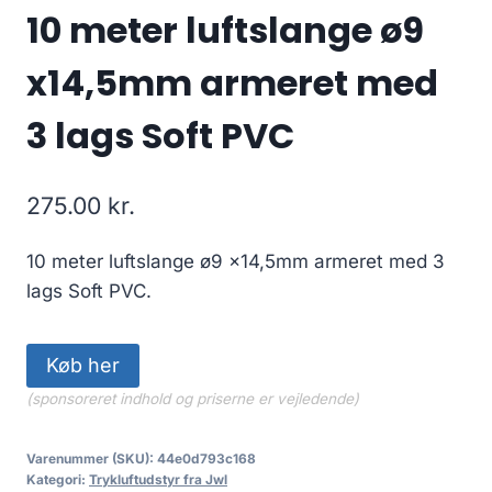
10 meter luftslange ø9
x14,5mm armeret med
3 lags Soft PVC
275.00
kr.
10 meter luftslange ø9 x14,5mm armeret med 3
lags Soft PVC.
Køb her
(sponsoreret indhold og priserne er vejledende)
Varenummer (SKU):
44e0d793c168
Kategori:
Trykluftudstyr fra Jwl