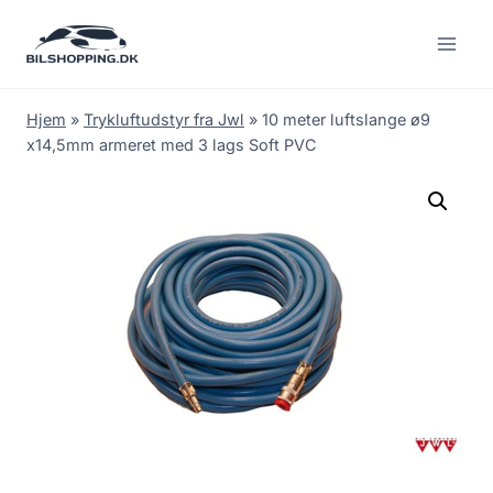
Fortsæt
til
indhold
Hjem
»
Trykluftudstyr fra Jwl
»
10 meter luftslange ø9
x14,5mm armeret med 3 lags Soft PVC