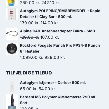
pris
pris
Den
Den
269.00
kr.
242.10
kr.
var:
er:
oprindelige
aktuelle
Autoglym POLERING/SMØREMIDDEL - Rapid
1,099.00 kr..
935.00 kr..
pris
pris
Detailer til Clay Bar - 500 ml.
var:
er:
Den
Den
139.00
kr.
114.00
kr.
269.00 kr..
242.10 kr..
oprindelige
aktuelle
Alpine DAB-Antenneadapter Fakra - SMB
pris
pris
Den
Den
129.00
kr.
107.00
kr.
var:
er:
oprindelige
aktuelle
Rockford Fosgate Punch Pro PPS4-8 Punch
139.00 kr..
114.00 kr..
pris
pris
8" Højtaler
var:
er:
Den
Den
1,099.00
kr.
989.00
kr.
129.00 kr..
107.00 kr..
oprindelige
aktuelle
pris
pris
TILFÆLDIGE TILBUD
var:
er:
Autoglym Isfjerner - De-Icer 500 ml.
1,099.00 kr..
989.00 kr..
Den
Den
65.00
kr.
54.00
kr.
oprindelige
aktuelle
Bardahl MS Polymer Klæbemasse 290 ml.
pris
pris
Sort
var:
er:
198.95
kr.