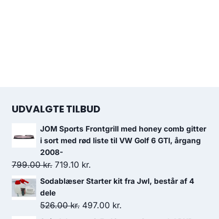
UDVALGTE TILBUD
JOM Sports Frontgrill med honey comb gitter
i sort med rød liste til VW Golf 6 GTI, årgang
2008-
Den
Den
799.00
kr.
719.10
kr.
oprindelige
aktuelle
Sodablæser Starter kit fra Jwl, består af 4
pris
pris
dele
var:
er:
Den
Den
526.00
kr.
497.00
kr.
799.00 kr..
719.10 kr..
oprindelige
aktuelle