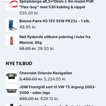
Spiralslange ø6,5x10mm x 4m model PUR
pris
pris
"Flex-boy" med 530 kobling & nippel
var:
er:
535.00
kr.
526.00 kr..
497.00 kr..
Bosma Pære H3 12V 55W PK22s - 1 stk.
49.95
kr.
Rød flydende silikone pakning i tube fra
Mannol, 85g
Den
Den
59.00
kr.
29.00
kr.
oprindelige
aktuelle
pris
pris
NYE TILBUD
var:
er:
Chevrolet Orlando Navigation
59.00 kr..
29.00 kr..
Den
Den
5,499.00
kr.
5,224.05
kr.
oprindelige
aktuelle
JOM Frontgrill sort til VW T5 årgang 2003-
pris
pris
2009 - uden logo
var:
er:
Den
Den
699.00
kr.
629.10
kr.
5,499.00 kr..
5,224.05 kr..
oprindelige
aktuelle