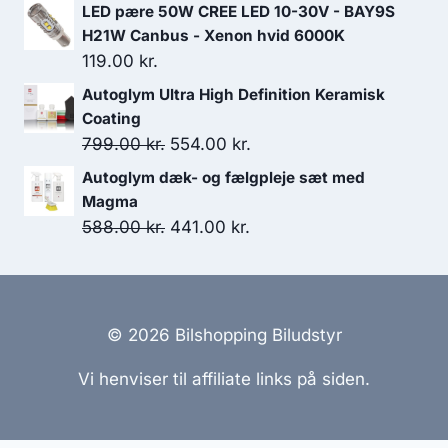
LED pære 50W CREE LED 10-30V - BAY9S
H21W Canbus - Xenon hvid 6000K
119.00
kr.
Autoglym Ultra High Definition Keramisk
Coating
Den
Den
799.00
kr.
554.00
kr.
oprindelige
aktuelle
Autoglym dæk- og fælgpleje sæt med
pris
pris
Magma
var:
er:
Den
Den
588.00
kr.
441.00
kr.
799.00 kr..
554.00 kr..
oprindelige
aktuelle
pris
pris
var:
er:
588.00 kr..
441.00 kr..
© 2026 Bilshopping Biludstyr
Vi henviser til affiliate links på siden.