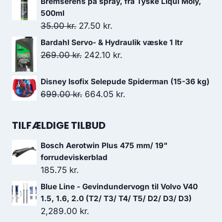
Bremserens på spray, fra Tyske Liqui Moly,
pris
pris
500ml
var:
er:
Den
Den
35.00
kr.
27.50
kr.
699.00 kr..
629.10 kr..
oprindelige
aktuelle
Bardahl Servo- & Hydraulik væske 1 ltr
pris
pris
Den
Den
269.00
kr.
242.10
kr.
var:
er:
oprindelige
aktuelle
35.00 kr..
27.50 kr..
pris
pris
Disney Isofix Selepude Spiderman (15-36 kg)
Den
Den
699.00
kr.
664.05
kr.
var:
er:
oprindelige
aktuelle
269.00 kr..
242.10 kr..
pris
pris
TILFÆLDIGE TILBUD
var:
er:
Bosch Aerotwin Plus 475 mm/ 19"
699.00 kr..
664.05 kr..
forrudeviskerblad
185.75
kr.
Blue Line - Gevindundervogn til Volvo V40
1.5, 1.6, 2.0 (T2/ T3/ T4/ T5/ D2/ D3/ D3)
2,289.00
kr.