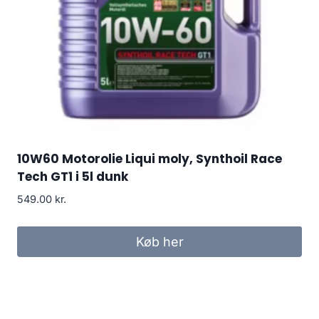
10W60 Motorolie Liqui moly, Synthoil Race
Tech GT1 i 5l dunk
549.00
kr.
Køb her