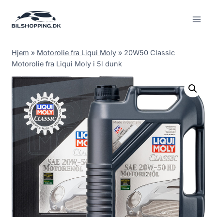
Fortsæt
til
indhold
Hjem
»
Motorolie fra Liqui Moly
»
20W50 Classic
Motorolie fra Liqui Moly i 5l dunk