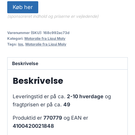
Køb her
(sponsoreret indhold og priserne er vejledende)
Varenummer (SKU):
168c992ac73d
Kategori:
Motorolie fra Liqui Moly
Tags:
los
,
Motorolie fra Liqui Moly
Beskrivelse
Beskrivelse
Leveringstid er på ca.
2-10 hverdage
og
fragtprisen er på ca.
49
Produktid er
770779
og EAN er
4100420021848