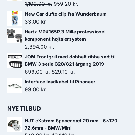
Den
Den
1,199.00
kr.
959.20
kr.
oprindelige
aktuelle
New Car dufte clip fra Wunderbaum
pris
pris
33.00
kr.
var:
er:
Hertz MPK165P.3 Mille professionel
1,199.00 kr..
959.20 kr..
komponent højtalersystem
2,694.00
kr.
JOM Frontgrill med dobbelt ribbe sort til
BMW 3 serie G20/G21 årgang 2019-
Den
Den
699.00
kr.
629.10
kr.
oprindelige
aktuelle
Interface leadkabel til Pinoneer
pris
pris
99.00
kr.
var:
er:
699.00 kr..
629.10 kr..
NYE TILBUD
NJT eXstrem Spacer sæt 20 mm - 5x120,
72,6mm - BMW/Mini