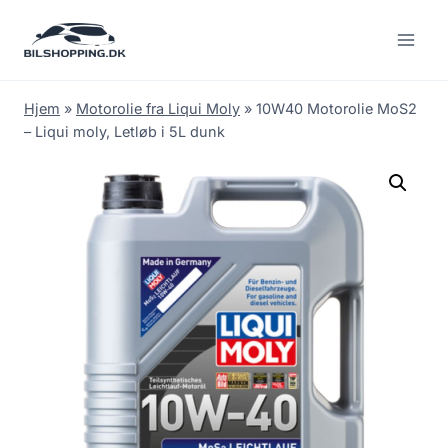
Fortsæt
til
indhold
Hjem
»
Motorolie fra Liqui Moly
»
10W40 Motorolie MoS2
– Liqui moly, Letløb i 5L dunk