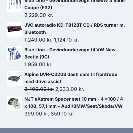
Blue Line - Gevindundervogn til BMW 4 Serie
Coupe (F32)
2,229.00
kr.
JVC autoradio KD-T812BT CD / RDS turner m.
Bluetooth
Den
Den
1,249.00
kr.
1,124.10
kr.
oprindelige
aktuelle
Blue Line - Gevindundervogn til VW New
pris
pris
Beetle (9C)
var:
er:
1,959.00
kr.
1,249.00 kr..
1,124.10 kr..
Alpine DVR-C320S dash cam til frontrude
med drive assist
Den
Den
2,499.00
kr.
2,233.00
kr.
oprindelige
aktuelle
NJT eXstrem Spacer sæt 10 mm - 4 x100 / 4
pris
pris
x 108, 57,1 mm - Audi/BMW/Seat/Skoda/VW
var:
er:
Den
Den
399.00
kr.
359.10
kr.
2,499.00 kr..
2,233.00 kr..
oprindelige
aktuelle
pris
pris