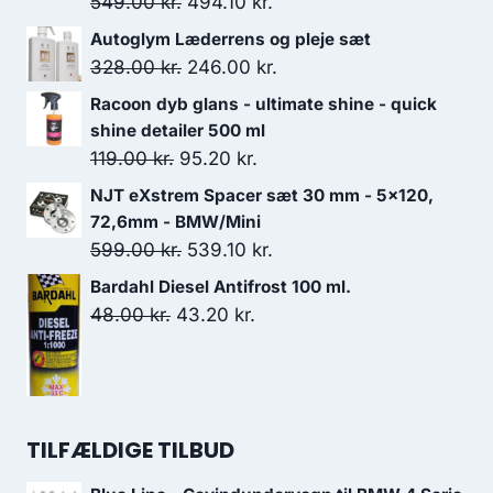
Den
Den
549.00
kr.
494.10
kr.
oprindelige
aktuelle
Autoglym Læderrens og pleje sæt
pris
pris
Den
Den
328.00
kr.
246.00
kr.
var:
er:
oprindelige
aktuelle
Racoon dyb glans - ultimate shine - quick
549.00 kr..
494.10 kr..
pris
pris
shine detailer 500 ml
var:
er:
Den
Den
119.00
kr.
95.20
kr.
328.00 kr..
246.00 kr..
oprindelige
aktuelle
NJT eXstrem Spacer sæt 30 mm - 5x120,
pris
pris
72,6mm - BMW/Mini
var:
er:
Den
Den
599.00
kr.
539.10
kr.
119.00 kr..
95.20 kr..
oprindelige
aktuelle
Bardahl Diesel Antifrost 100 ml.
pris
pris
Den
Den
48.00
kr.
43.20
kr.
var:
er:
oprindelige
aktuelle
599.00 kr..
539.10 kr..
pris
pris
var:
er:
48.00 kr..
43.20 kr..
TILFÆLDIGE TILBUD