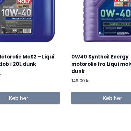
torolie MoS2 – Liqui
0W40 Synthoil Energy
tløb i 20L dunk
motorolie fra Liqui moly 
dunk
.
149.00
kr.
Køb her
Køb her