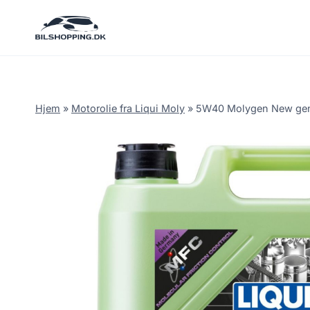
Fortsæt
til
indhold
Hjem
»
Motorolie fra Liqui Moly
»
5W40 Molygen New gener