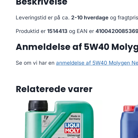
Beskrivelse
Leveringstid er på ca.
2-10 hverdage
og fragtpri
Produktid er
1514413
og EAN er
410042008536
Anmeldelse af 5W40 Molygen
Se om vi har en
anmeldelse af 5W40 Molygen New 
Relaterede varer