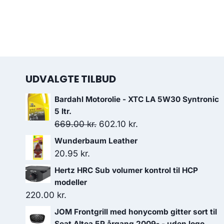
UDVALGTE TILBUD
Bardahl Motorolie - XTC LA 5W30 Syntronic
5 ltr.
Den
Den
669.00
kr.
602.10
kr.
oprindelige
aktuelle
Wunderbaum Leather
pris
pris
20.95
kr.
var:
er:
Hertz HRC Sub volumer kontrol til HCP
669.00 kr..
602.10 kr..
modeller
220.00
kr.
JOM Frontgrill med honycomb gitter sort til
Seat Altea 5P årgang 2009- - uden logo