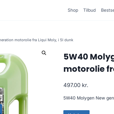
Shop
Tilbud
Bestse
ation motorolie fra Liqui Moly, i 5l dunk
5W40 Molyg
motorolie fr
497.00
kr.
5W40 Molygen New generat