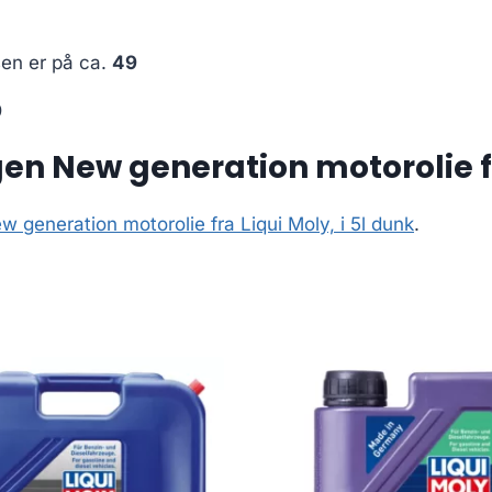
sen er på ca.
49
9
 New generation motorolie fra
generation motorolie fra Liqui Moly, i 5l dunk
.