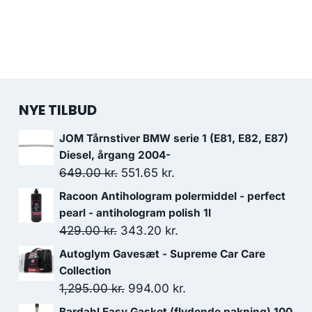
NYE TILBUD
JOM Tårnstiver BMW serie 1 (E81, E82, E87)
Diesel, årgang 2004-
Den
Den
649.00
kr.
551.65
kr.
oprindelige
aktuelle
Racoon Antihologram polermiddel - perfect
pris
pris
pearl - antihologram polish 1l
var:
er:
Den
Den
429.00
kr.
343.20
kr.
649.00 kr..
551.65 kr..
oprindelige
aktuelle
Autoglym Gavesæt - Supreme Car Care
pris
pris
Collection
var:
er:
Den
Den
1,295.00
kr.
994.00
kr.
429.00 kr..
343.20 kr..
oprindelige
aktuelle
Bardahl Easy Gasket (flydende pakning) 100