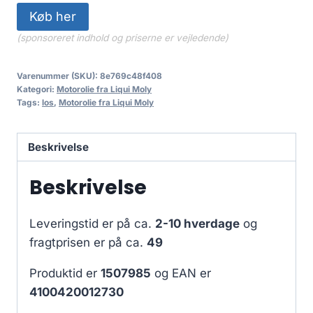
Køb her
(sponsoreret indhold og priserne er vejledende)
Varenummer (SKU):
8e769c48f408
Kategori:
Motorolie fra Liqui Moly
Tags:
los
,
Motorolie fra Liqui Moly
Beskrivelse
Beskrivelse
Leveringstid er på ca.
2-10 hverdage
og
fragtprisen er på ca.
49
Produktid er
1507985
og EAN er
4100420012730