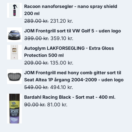
Racoon nanoforsegler - nano spray shield
200 ml
Den
Den
289.00
kr.
231.20
kr.
oprindelige
aktuelle
JOM Frontgrill sort til VW Golf 5 - uden logo
pris
pris
Den
Den
399.00
kr.
359.10
kr.
var:
er:
oprindelige
aktuelle
Autoglym LAKFORSEGLING - Extra Gloss
289.00 kr..
231.20 kr..
pris
pris
Protection 500 ml
var:
er:
Den
Den
209.00
kr.
135.00
kr.
399.00 kr..
359.10 kr..
oprindelige
aktuelle
JOM Frontgrill med hony comb gitter sort til
pris
pris
Seat Altea 1P årgang 2004-2009 - uden logo
var:
er:
Den
Den
549.00
kr.
494.10
kr.
209.00 kr..
135.00 kr..
oprindelige
aktuelle
Bardahl Racing Black - Sort mat - 400 ml.
pris
pris
Den
Den
90.00
kr.
81.00
kr.
var:
er:
oprindelige
aktuelle
549.00 kr..
494.10 kr..
pris
pris
var:
er: