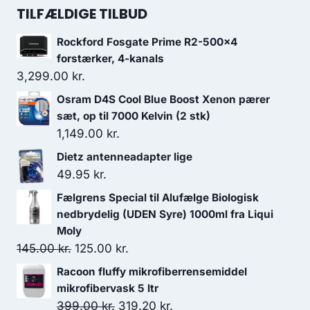
90.00 kr..
81.00 kr..
TILFÆLDIGE TILBUD
Rockford Fosgate Prime R2-500x4
forstærker, 4-kanals
3,299.00
kr.
Osram D4S Cool Blue Boost Xenon pærer
sæt, op til 7000 Kelvin (2 stk)
1,149.00
kr.
Dietz antenneadapter lige
49.95
kr.
Fælgrens Special til Alufælge Biologisk
nedbrydelig (UDEN Syre) 1000ml fra Liqui
Moly
Den
Den
145.00
kr.
125.00
kr.
oprindelige
aktuelle
Racoon fluffy mikrofiberrensemiddel
pris
pris
mikrofibervask 5 ltr
var:
er:
Den
Den
399.00
kr.
319.20
kr.