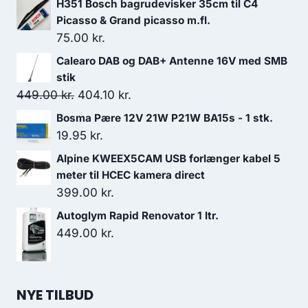
H351 Bosch bagrudevisker 35cm til C4
Picasso & Grand picasso m.fl.
75.00
kr.
Calearo DAB og DAB+ Antenne 16V med SMB
stik
Den
Den
449.00
kr.
404.10
kr.
oprindelige
aktuelle
Bosma Pære 12V 21W P21W BA15s - 1 stk.
pris
pris
19.95
kr.
var:
er:
Alpine KWEEX5CAM USB forlænger kabel 5
449.00 kr..
404.10 kr..
meter til HCEC kamera direct
399.00
kr.
Autoglym Rapid Renovator 1 ltr.
449.00
kr.
NYE TILBUD