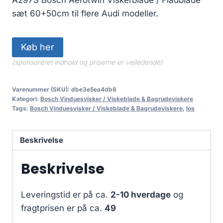
sæt 60+50cm til flere Audi modeller.
Køb her
(sponsoreret indhold og priserne er vejledende)
Varenummer (SKU):
dbe3e5ea4db8
Kategori:
Bosch Vinduesvisker / Viskeblade & Bagrudeviskere
Tags:
Bosch Vinduesvisker / Viskeblade & Bagrudeviskere
,
los
Beskrivelse
Beskrivelse
Leveringstid er på ca.
2-10 hverdage
og
fragtprisen er på ca.
49