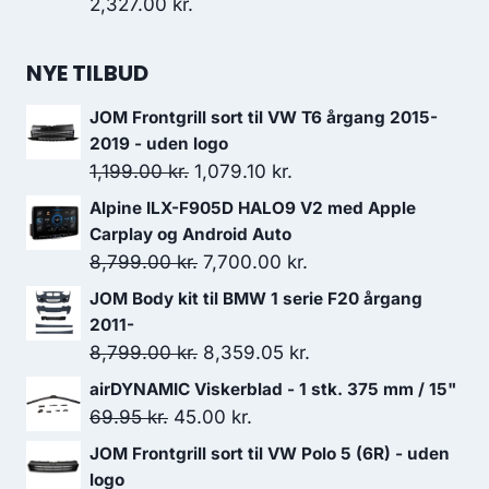
2,327.00
kr.
NYE TILBUD
JOM Frontgrill sort til VW T6 årgang 2015-
2019 - uden logo
Den
Den
1,199.00
kr.
1,079.10
kr.
oprindelige
aktuelle
Alpine ILX-F905D HALO9 V2 med Apple
pris
pris
Carplay og Android Auto
var:
er:
Den
Den
8,799.00
kr.
7,700.00
kr.
1,199.00 kr..
1,079.10 kr..
oprindelige
aktuelle
JOM Body kit til BMW 1 serie F20 årgang
pris
pris
2011-
var:
er:
Den
Den
8,799.00
kr.
8,359.05
kr.
8,799.00 kr..
7,700.00 kr..
oprindelige
aktuelle
airDYNAMIC Viskerblad - 1 stk. 375 mm / 15"
pris
pris
Den
Den
69.95
kr.
45.00
kr.
var:
er:
oprindelige
aktuelle
JOM Frontgrill sort til VW Polo 5 (6R) - uden
8,799.00 kr..
8,359.05 kr..
pris
pris
logo