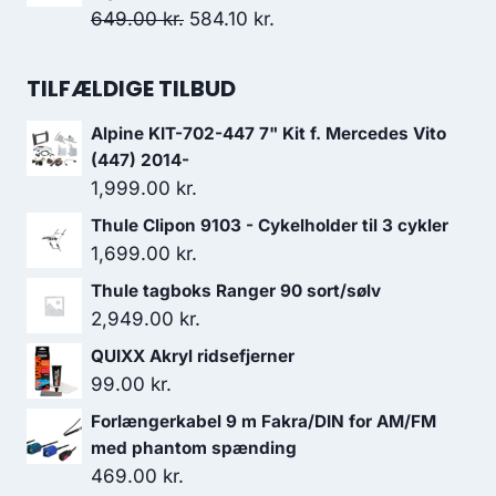
var:
er:
Den
Den
649.00
kr.
584.10
kr.
69.95 kr..
45.00 kr..
oprindelige
aktuelle
pris
pris
TILFÆLDIGE TILBUD
var:
er:
Alpine KIT-702-447 7" Kit f. Mercedes Vito
649.00 kr..
584.10 kr..
(447) 2014-
1,999.00
kr.
Thule Clipon 9103 - Cykelholder til 3 cykler
1,699.00
kr.
Thule tagboks Ranger 90 sort/sølv
2,949.00
kr.
QUIXX Akryl ridsefjerner
99.00
kr.
Forlængerkabel 9 m Fakra/DIN for AM/FM
med phantom spænding
469.00
kr.