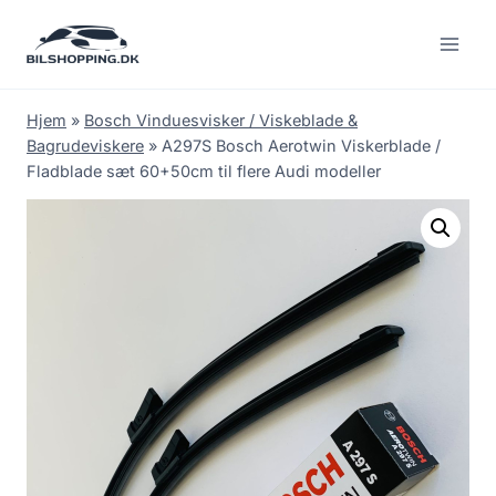
Fortsæt
til
indhold
Hjem
»
Bosch Vinduesvisker / Viskeblade &
Bagrudeviskere
»
A297S Bosch Aerotwin Viskerblade /
Fladblade sæt 60+50cm til flere Audi modeller