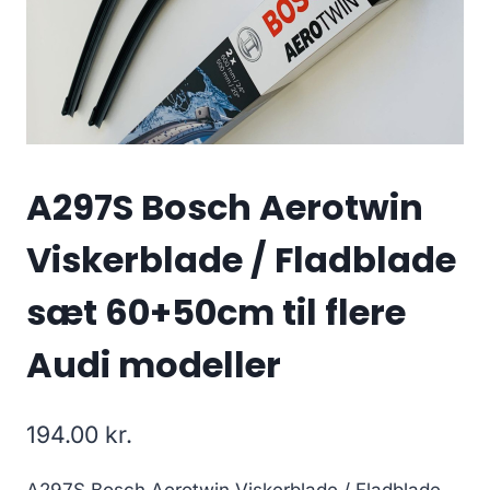
A297S Bosch Aerotwin
Viskerblade / Fladblade
sæt 60+50cm til flere
Audi modeller
194.00
kr.
A297S Bosch Aerotwin Viskerblade / Fladblade