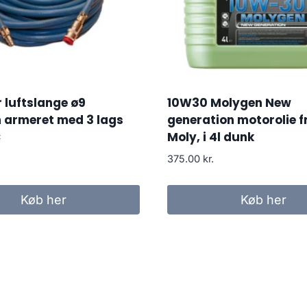
 luftslange ø9
10W30 Molygen New
 armeret med 3 lags
generation motorolie fr
C
Moly, i 4l dunk
375.00
kr.
Køb her
Køb her