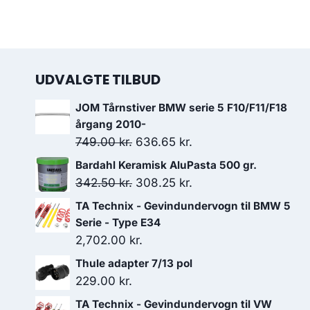
UDVALGTE TILBUD
JOM Tårnstiver BMW serie 5 F10/F11/F18
årgang 2010-
Den
Den
749.00
kr.
636.65
kr.
oprindelige
aktuelle
Bardahl Keramisk AluPasta 500 gr.
pris
pris
Den
Den
342.50
kr.
308.25
kr.
var:
er:
oprindelige
aktuelle
TA Technix - Gevindundervogn til BMW 5
749.00 kr..
636.65 kr..
pris
pris
Serie - Type E34
var:
er:
2,702.00
kr.
342.50 kr..
308.25 kr..
Thule adapter 7/13 pol
229.00
kr.
TA Technix - Gevindundervogn til VW