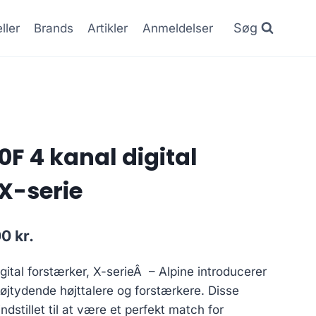
Søg
ller
Brands
Artikler
Anmeldelser
F 4 kanal digital
 X-serie
Den
00
kr.
lige
aktuelle
gital forstærker, X-serieÂ – Alpine introducerer
pris
højtydende højttalere og forstærkere. Disse
er:
ndstillet til at være et perfekt match for