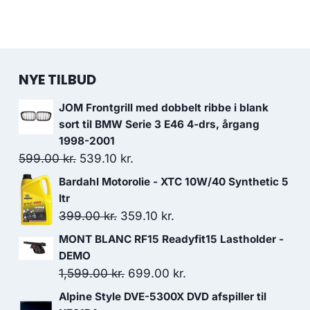
NYE TILBUD
JOM Frontgrill med dobbelt ribbe i blank
sort til BMW Serie 3 E46 4-drs, årgang
1998-2001
Den
Den
599.00
kr.
539.10
kr.
oprindelige
aktuelle
Bardahl Motorolie - XTC 10W/40 Synthetic 5
pris
pris
ltr
var:
er:
Den
Den
399.00
kr.
359.10
kr.
599.00 kr..
539.10 kr..
oprindelige
aktuelle
MONT BLANC RF15 Readyfit15 Lastholder -
pris
pris
DEMO
var:
er:
Den
Den
1,599.00
kr.
699.00
kr.
399.00 kr..
359.10 kr..
oprindelige
aktuelle
Alpine Style DVE-5300X DVD afspiller til