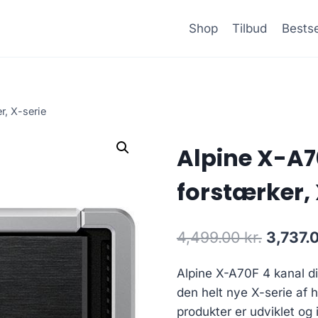
Shop
Tilbud
Bestse
r, X-serie
Alpine X-A70
forstærker,
Den
4,499.00
kr.
3,737.
oprinde
Alpine X-A70F 4 kanal di
pris
den helt nye X-serie af 
var:
produkter er udviklet og i