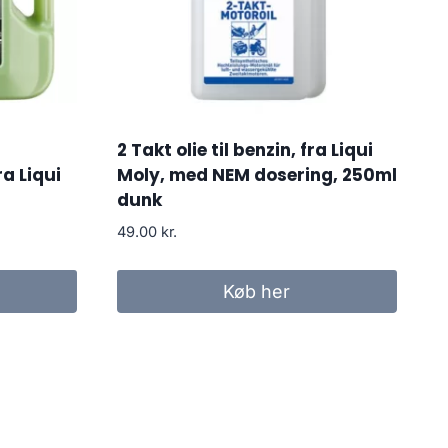
2 Takt olie til benzin, fra Liqui
a Liqui
Moly, med NEM dosering, 250ml
dunk
49.00
kr.
Køb her