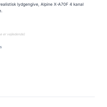
0 kr..
3,737.00 kr..
ealistisk lydgengive, Alpine X-A70F 4 kanal
e.
ne er vejledende)
5