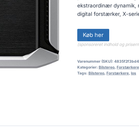
4,499.0
ekstraordinær dynamik, r
digital forstærker, X-seri
Køb her
(sponsoreret indhold og priser
Varenummer (SKU):
4835f2f3bd4
Kategorier:
Bilstereo
,
Forstærkere
Tags:
Bilstereo
,
Forstærkere
,
los