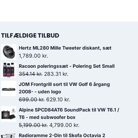
TILFÆLDIGE TILBUD
Hertz ML280 Mille Tweeter diskant, sæt
1,789.00
kr.
Racoon poleringssæt - Polering Set Small
Den
Den
354.14
kr.
283.31
kr.
oprindelige
aktuelle
JOM Frontgrill sort til VW Golf 6 årgang
pris
pris
2008- - uden logo
var:
er:
Den
Den
699.00
kr.
629.10
kr.
354.14 kr..
283.31 kr..
oprindelige
aktuelle
Alpine SPCD84AT6 SoundPack til VW T6.1 /
pris
pris
T6 - med subwoofer box
var:
er:
Den
Den
5,199.00
kr.
4,799.00
kr.
699.00 kr..
629.10 kr..
oprindelige
aktuelle
Radioramme 2-Din til Skofa Octavia 2