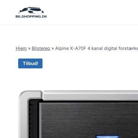
Fortsæt
til
indhold
Hjem
»
Bilstereo
»
Alpine X-A70F 4 kanal digital forstærke
Tilbud!