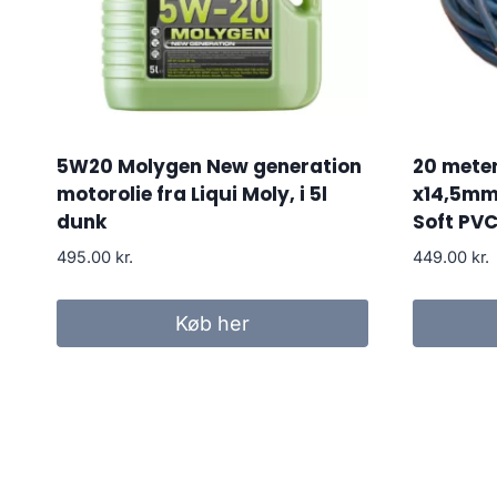
5W20 Molygen New generation
20 meter
motorolie fra Liqui Moly, i 5l
x14,5mm
dunk
Soft PV
495.00
kr.
449.00
kr.
Køb her