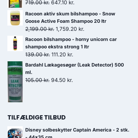
pris
pris
Den
Den
719.00
kr.
647.10
kr.
var:
er:
oprindelige
aktuelle
Racoon aktiv skum bilshampoo - Snow
1,299.00 kr..
1,023.00 kr..
pris
pris
Goose Active Foam Shampoo 20 ltr
var:
er:
Den
Den
2,199.00
kr.
1,759.20
kr.
719.00 kr..
647.10 kr..
oprindelige
aktuelle
Racoon bilshampoo - horny unicorn car
pris
pris
shampoo ekstra strong 1 ltr
var:
er:
Den
Den
139.00
kr.
111.20
kr.
2,199.00 kr..
1,759.20 kr..
oprindelige
aktuelle
Bardahl Lækagesøger (Leak Detector) 500
pris
pris
ml.
var:
er:
Den
Den
105.00
kr.
94.50
kr.
139.00 kr..
111.20 kr..
oprindelige
aktuelle
pris
pris
var:
er:
105.00 kr..
94.50 kr..
TILFÆLDIGE TILBUD
Disney solbeskytter Captain America - 2 stk.
- 44x35 cm