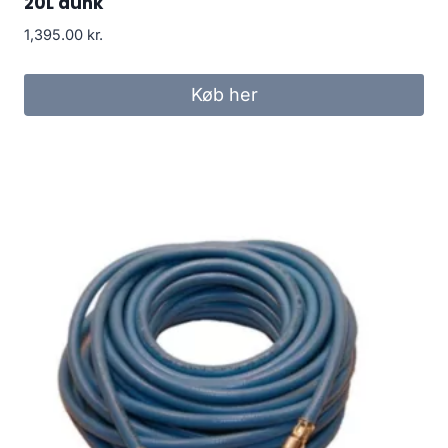
20L dunk
1,395.00
kr.
Køb her