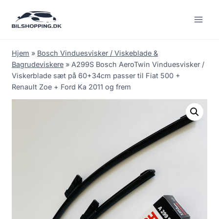
Fortsæt
til
indhold
Hjem
»
Bosch Vinduesvisker / Viskeblade &
Bagrudeviskere
»
A299S Bosch AeroTwin Vinduesvisker /
Viskerblade sæt på 60+34cm passer til Fiat 500 +
Renault Zoe + Ford Ka 2011 og frem