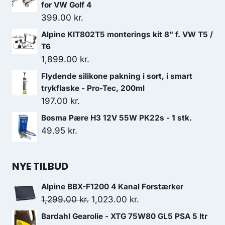
for VW Golf 4
399.00
kr.
Alpine KIT802T5 monterings kit 8" f. VW T5 /
T6
1,899.00
kr.
Flydende silikone pakning i sort, i smart
trykflaske - Pro-Tec, 200ml
197.00
kr.
Bosma Pære H3 12V 55W PK22s - 1 stk.
49.95
kr.
NYE TILBUD
Alpine BBX-F1200 4 Kanal Forstærker
Den
Den
1,299.00
kr.
1,023.00
kr.
oprindelige
aktuelle
Bardahl Gearolie - XTG 75W80 GL5 PSA 5 ltr