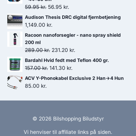
Den
Den
59.95
kr.
56.95
kr.
oprindelige
aktuelle
Audison Thesis DRC digital fjernbetjening
pris
pris
1,149.00
kr.
var:
er:
Racoon nanoforsegler - nano spray shield
59.95 kr..
56.95 kr..
200 ml
Den
Den
289.00
kr.
231.20
kr.
oprindelige
aktuelle
Bardahl Hvid fedt med Teflon 400 gr.
pris
pris
Den
Den
157.00
kr.
141.30
kr.
var:
er:
oprindelige
aktuelle
ACV Y-Phonokabel Exclusive 2 Han->4 Hun
289.00 kr..
231.20 kr..
pris
pris
85.00
kr.
var:
er:
157.00 kr..
141.30 kr..
© 2026 Bilshopping Biludstyr
Vi henviser til affiliate links på siden.