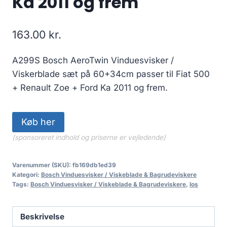
Ka 2011 og frem
163.00
kr.
A299S Bosch AeroTwin Vinduesvisker /
Viskerblade sæt på 60+34cm passer til Fiat 500
+ Renault Zoe + Ford Ka 2011 og frem.
Køb her
(sponsoreret indhold og priserne er vejledende)
Varenummer (SKU):
fb169db1ed39
Kategori:
Bosch Vinduesvisker / Viskeblade & Bagrudeviskere
Tags:
Bosch Vinduesvisker / Viskeblade & Bagrudeviskere
,
los
Beskrivelse