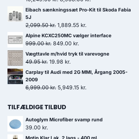
oprindelige
aktuelle
Eibach sænkningssæt Pro-Kit til Skoda Fabia
pris
pris
5J
var:
er:
Den
Den
2,099.50
kr.
1,889.55
kr.
10,249.00 kr..
8,968.00 kr..
oprindelige
aktuelle
Alpine KCXC250MC vælger interface
pris
pris
Den
Den
999.00
kr.
849.00
kr.
var:
er:
oprindelige
aktuelle
Vægttavle m/hvid tryk til varevogne
2,099.50 kr..
1,889.55 kr..
pris
pris
Den
Den
49.95
kr.
19.98
kr.
var:
er:
oprindelige
aktuelle
Carplay til Audi med 2G MMI, Årgang 2005-
999.00 kr..
849.00 kr..
pris
pris
2009
var:
er:
Den
Den
6,999.00
kr.
5,949.15
kr.
49.95 kr..
19.98 kr..
oprindelige
aktuelle
pris
pris
TILFÆLDIGE TILBUD
var:
er:
Autoglym Microfiber svamp rund
6,999.00 kr..
5,949.15 kr..
39.00
kr.
Motip Klar Lak, 2 lags - 400 ml.