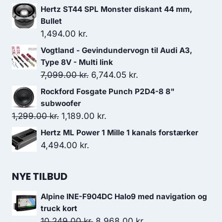
Hertz ST44 SPL Monster diskant 44 mm,
Bullet
1,494.00
kr.
Vogtland - Gevindundervogn til Audi A3,
Type 8V - Multi link
Den
Den
7,099.00
kr.
6,744.05
kr.
oprindelige
aktuelle
Rockford Fosgate Punch P2D4-8 8"
pris
pris
subwoofer
var:
er:
Den
Den
1,299.00
kr.
1,189.00
kr.
7,099.00 kr..
6,744.05 kr..
oprindelige
aktuelle
Hertz ML Power 1 Mille 1 kanals forstærker
pris
pris
4,494.00
kr.
var:
er:
1,299.00 kr..
1,189.00 kr..
NYE TILBUD
Alpine INE-F904DC Halo9 med navigation og
truck kort
Den
Den
10,249.00
kr.
8,968.00
kr.