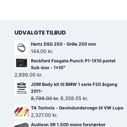
UDVALGTE TILBUD
Hertz DSG 250 - Grille 250 mm
144.00
kr.
Rockford Fosgate Punch P1-1X10 portet
Sub-box - 1x10"
2,899.00
kr.
JOM Body kit til BMW 1 serie F20 årgang
2011-
Den
Den
8,799.00
kr.
8,359.05
kr.
oprindelige
aktuelle
TA Technix - Gevindundervogn til VW Lupo
pris
pris
2,327.00
kr.
var:
er:
Audison SR 1.500 mono forstærker