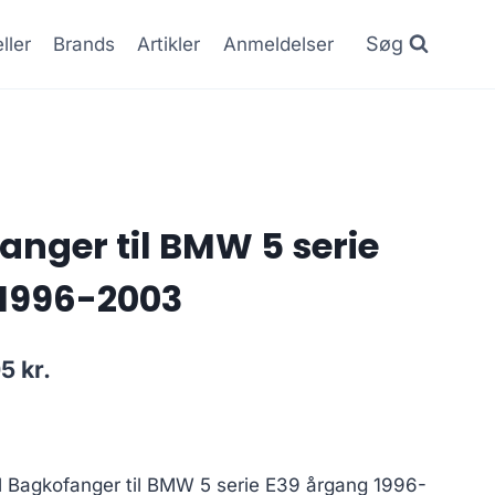
Søg
ller
Brands
Artikler
Anmeldelser
nger til BMW 5 serie
 1996-2003
Den
05
kr.
lige
aktuelle
pris
er:
Bagkofanger til BMW 5 serie E39 årgang 1996-