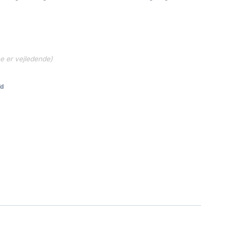
 kr..
3,039.05 kr..
ne er vejledende)
7d