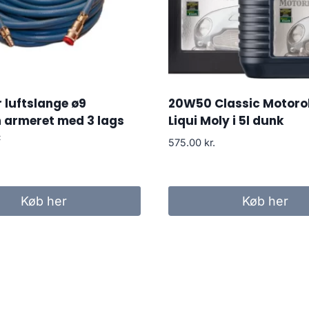
 luftslange ø9
20W50 Classic Motorol
 armeret med 3 lags
Liqui Moly i 5l dunk
C
575.00
kr.
Køb her
Køb her