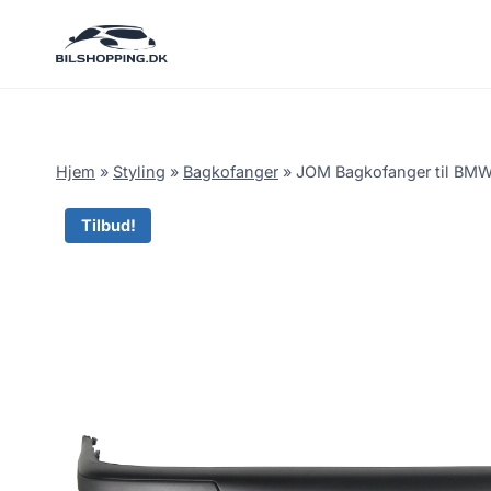
Fortsæt
til
indhold
Hjem
»
Styling
»
Bagkofanger
»
JOM Bagkofanger til BMW
Tilbud!