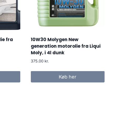
ie fra
10W30 Molygen New
generation motorolie fra Liqui
Moly, i 4l dunk
375.00
kr.
Køb her