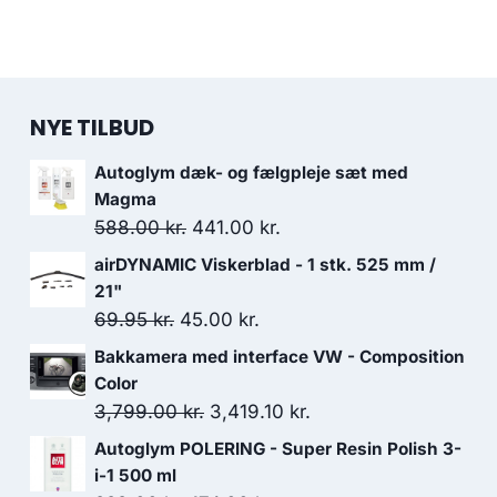
NYE TILBUD
Autoglym dæk- og fælgpleje sæt med
Magma
Den
Den
588.00
kr.
441.00
kr.
oprindelige
aktuelle
airDYNAMIC Viskerblad - 1 stk. 525 mm /
pris
pris
21"
var:
er:
Den
Den
69.95
kr.
45.00
kr.
588.00 kr..
441.00 kr..
oprindelige
aktuelle
Bakkamera med interface VW - Composition
pris
pris
Color
var:
er:
Den
Den
3,799.00
kr.
3,419.10
kr.
69.95 kr..
45.00 kr..
oprindelige
aktuelle
Autoglym POLERING - Super Resin Polish 3-
pris
pris
i-1 500 ml