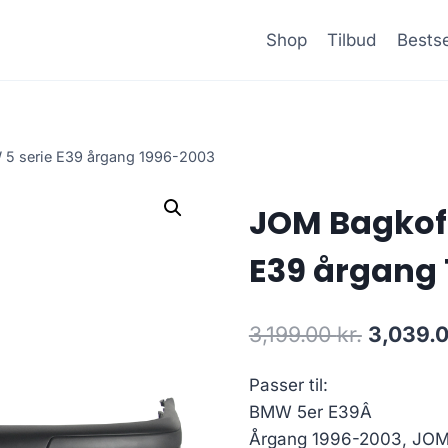
Shop
Tilbud
Bestse
 5 serie E39 årgang 1996-2003
JOM Bagkofa
E39 årgang
Den
3,199.00
kr.
3,039.
oprinde
Passer til:
pris
BMW 5er E39Â
var:
Årgang 1996-2003, JOM 