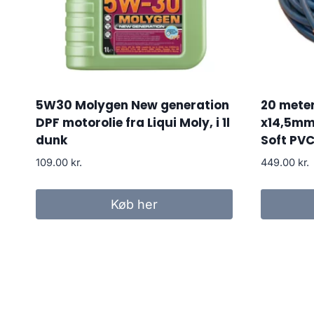
5W30 Molygen New generation
20 meter
DPF motorolie fra Liqui Moly, i 1l
x14,5mm
dunk
Soft PV
109.00
kr.
449.00
kr.
Køb her