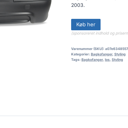
3,199.00
2003.
Køb her
(sponsoreret indhold og priser
Varenummer (SKU):
a07e634855
Kategorier:
Bagkofanger
,
Styling
Tags:
Bagkofanger
,
los
,
Styling