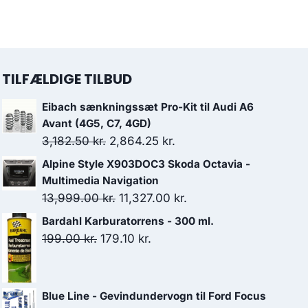
TILFÆLDIGE TILBUD
Eibach sænkningssæt Pro-Kit til Audi A6
Avant (4G5, C7, 4GD)
Den
Den
3,182.50
kr.
2,864.25
kr.
oprindelige
aktuelle
Alpine Style X903DOC3 Skoda Octavia -
pris
pris
Multimedia Navigation
var:
er:
Den
Den
13,999.00
kr.
11,327.00
kr.
3,182.50 kr..
2,864.25 kr..
oprindelige
aktuelle
Bardahl Karburatorrens - 300 ml.
pris
pris
Den
Den
199.00
kr.
179.10
kr.
var:
er:
oprindelige
aktuelle
13,999.00 kr..
11,327.00 kr..
pris
pris
var:
er:
Blue Line - Gevindundervogn til Ford Focus