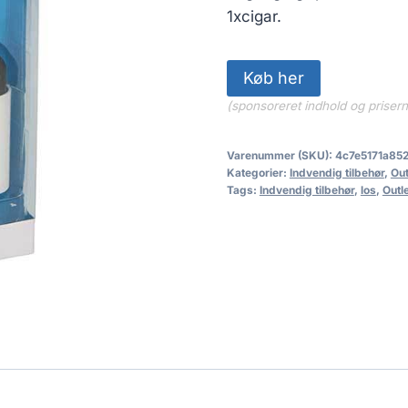
159.95 kr.
1xcigar.
Køb her
(sponsoreret indhold og priser
Varenummer (SKU):
4c7e5171a85
Kategorier:
Indvendig tilbehør
,
Out
Tags:
Indvendig tilbehør
,
los
,
Outl