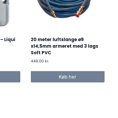
– Liqui
20 meter luftslange ø9
x14,5mm armeret med 3 lags
Soft PVC
449.00
kr.
Køb her