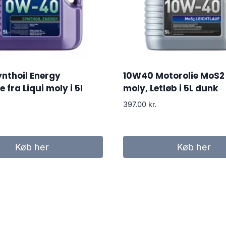
nthoil Energy
10W40 Motorolie MoS2 
 fra Liqui moly i 5l
moly, Letløb i 5L dunk
397.00
kr.
Køb her
Køb her