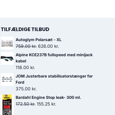
TILFÆLDIGE TILBUD
Autoglym Polarsæt - XL
Den
Den
759.00
kr.
626.00
kr.
oprindelige
aktuelle
Alpine KCE237B fullspeed med minijack
pris
pris
kabel
var:
er:
118.00
kr.
759.00 kr..
626.00 kr..
JOM Justerbare stabilisatorstænger for
Ford
375.00
kr.
Bardahl Engine Stop leak- 300 ml.
Den
Den
172.50
kr.
155.25
kr.
oprindelige
aktuelle