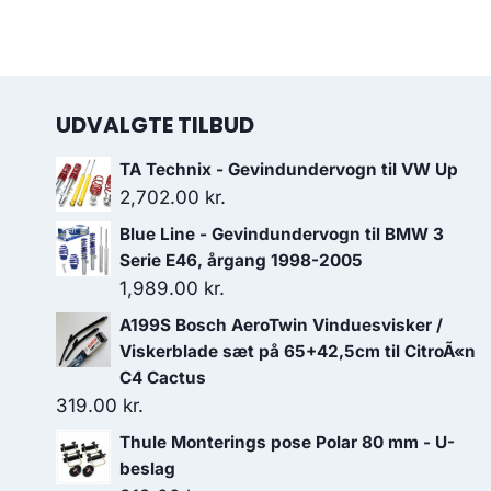
UDVALGTE TILBUD
TA Technix - Gevindundervogn til VW Up
2,702.00
kr.
Blue Line - Gevindundervogn til BMW 3
Serie E46, årgang 1998-2005
1,989.00
kr.
A199S Bosch AeroTwin Vinduesvisker /
Viskerblade sæt på 65+42,5cm til CitroÃ«n
C4 Cactus
319.00
kr.
Thule Monterings pose Polar 80 mm - U-
beslag