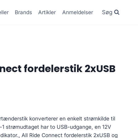
Søg
ller
Brands
Artikler
Anmeldelser
nect fordelerstik 2xUSB
Den
ge
aktuelle
artænderstik konverterer en enkelt strømkilde til
pris
-i-1 strømudtaget har to USB-udgange, en 12V
er:
ikator., All Ride Connect fordelerstik 2xUSB og