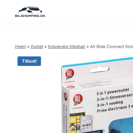
Fortsæt
til
indhold
Hjem
»
Outlet
»
Indvendig tilbehør
»
All Ride Connect for
Tilbud!