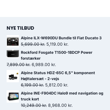
NYE TILBUD
Alpine ILX-W690DU Bundle til Fiat Ducato 3
Den
Den
5,699.00
kr.
5,119.00
kr.
oprindelige
aktuelle
Rockford Fosgate T1500-1BDCP Power
pris
pris
forstærker
var:
er:
Den
Den
7,899.00
kr.
6,989.00
kr.
5,699.00 kr..
5,119.00 kr..
oprindelige
aktuelle
Alpine Status HDZ-65C 6,5" komponent
pris
pris
Højttalersæt - 2-vejs
var:
er:
Den
Den
6,199.00
kr.
5,812.00
kr.
7,899.00 kr..
6,989.00 kr..
oprindelige
aktuelle
Alpine INE-F904DC Halo9 med navigation og
pris
pris
truck kort
var:
er:
Den
Den
10,249.00
kr.
8,968.00
kr.