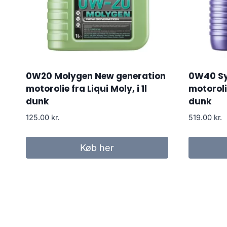
0W20 Molygen New generation
0W40 Sy
motorolie fra Liqui Moly, i 1l
motorolie
dunk
dunk
125.00
kr.
519.00
kr.
Køb her