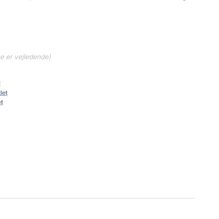
.
79.98 kr..
ne er vejledende)
2
let
et