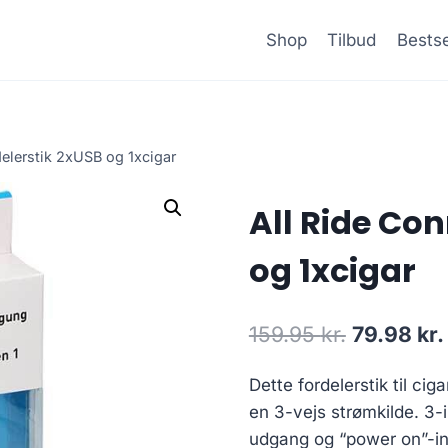
Shop
Tilbud
Bestse
delerstik 2xUSB og 1xcigar
All Ride Con
og 1xcigar
Den
159.95
kr.
79.98
kr.
oprindeli
Dette fordelerstik til cig
pris
en 3-vejs strømkilde. 3
var:
udgang og “power on”-ind