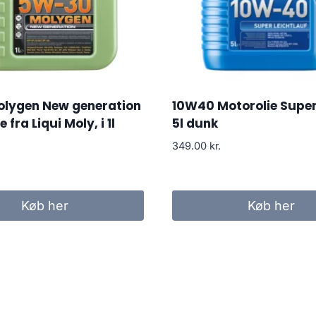
lygen New generation
10W40 Motorolie Superl
 fra Liqui Moly, i 1l
5l dunk
349.00
kr.
Køb her
Køb her