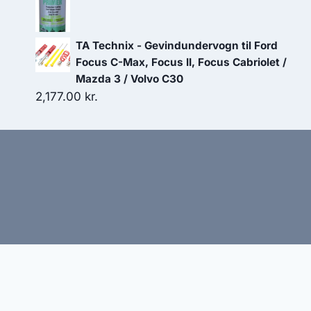
oprindelige
aktuelle
pris
pris
var:
er:
TA Technix - Gevindundervogn til Ford
110.00 kr..
99.00 kr..
Focus C-Max, Focus II, Focus Cabriolet /
Mazda 3 / Volvo C30
2,177.00
kr.
Hj
Denne side kan være skabt med AI! Indholdet er gene