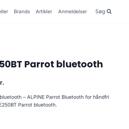
Søg
ller
Brands
Artikler
Anmeldelser
50BT Parrot bluetooth
Den
r.
ge
aktuelle
luetooth – ALPINE Parrot Bluetooth for håndfri
pris
CE250BT Parrot bluetooth.
er:
..
603.00 kr..