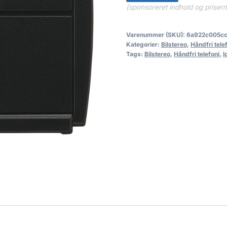
(sponsoreret indhold og priser
Varenummer (SKU):
6a922c005cc
Kategorier:
Bilstereo
,
Håndfri tele
Tags:
Bilstereo
,
Håndfri telefoni
,
l