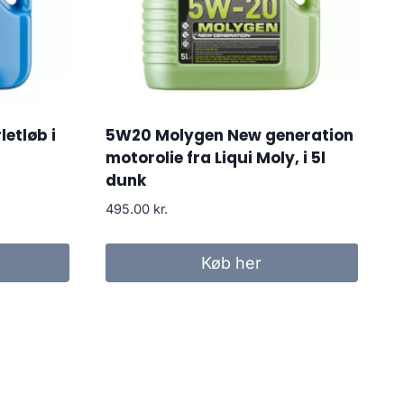
etløb i
5W20 Molygen New generation
motorolie fra Liqui Moly, i 5l
dunk
495.00
kr.
Køb her