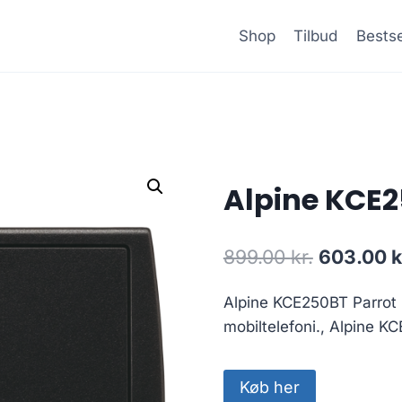
Shop
Tilbud
Bestse
Alpine KCE2
Den
899.00
kr.
603.00
k
oprindeli
Alpine KCE250BT Parrot b
pris
mobiltelefoni., Alpine K
var:
899.00 kr
Køb her