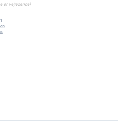
ne er vejledende)
1
foni
os