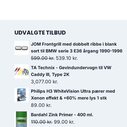
UDVALGTE TILBUD
JOM Frontgrill med dobbelt ribbe i blank
sort til BMW serie 3 E36 årgang 1990-1996
Den
Den
599.00
kr.
539.10
kr.
oprindelige
aktuelle
TA Technix - Gevindundervogn til VW
pris
pris
Caddy III, Type 2K
var:
er:
3,077.00
kr.
599.00 kr..
539.10 kr..
Philips H3 WhiteVision Ultra pærer med
Xenon effekt & +60% mere lys 1 stk
89.00
kr.
Bardahl Zink Primer - 400 ml.
Den
Den
110.00
kr.
99.00
kr.