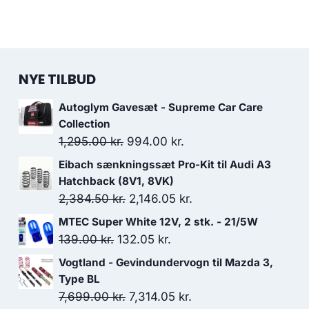
NYE TILBUD
Autoglym Gavesæt - Supreme Car Care
Collection
Den
Den
1,295.00
kr.
994.00
kr.
oprindelige
aktuelle
Eibach sænkningssæt Pro-Kit til Audi A3
pris
pris
Hatchback (8V1, 8VK)
var:
er:
Den
Den
2,384.50
kr.
2,146.05
kr.
1,295.00 kr..
994.00 kr..
oprindelige
aktuelle
MTEC Super White 12V, 2 stk. - 21/5W
pris
pris
Den
Den
139.00
kr.
132.05
kr.
var:
er:
oprindelige
aktuelle
Vogtland - Gevindundervogn til Mazda 3,
2,384.50 kr..
2,146.05 kr..
pris
pris
Type BL
var:
er:
Den
Den
7,699.00
kr.
7,314.05
kr.