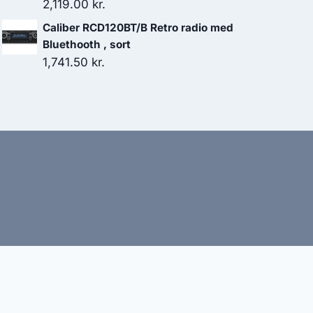
var:
er:
2,119.00
kr.
499.00 kr..
449.10 kr..
Caliber RCD120BT/B Retro radio med
Bluethooth , sort
1,741.50
kr.
bud
nbefaler altid at dobbelttjekke vigtige oplysninger.