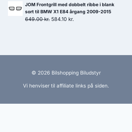
139.00 kr..
132.05 kr..
oprindelige
aktuelle
JOM Frontgrill med dobbelt ribbe i blank
pris
pris
sort til BMW X1 E84 årgang 2009-2015
var:
er:
Den
Den
649.00
kr.
584.10
kr.
7,699.00 kr..
7,314.05 kr..
oprindelige
aktuelle
pris
pris
var:
er:
649.00 kr..
584.10 kr..
© 2026 Bilshopping Biludstyr
Vi henviser til affiliate links på siden.
emmesider Til Salg
|
Hjemmeside Udvikling
|
Online Til
reret med henblik på at informere og inspirere, men vi a