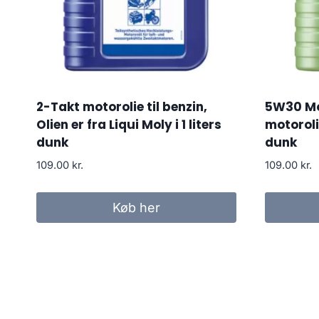
2-Takt motorolie til benzin,
5W30 Mo
Olien er fra Liqui Moly i 1 liters
motorolie
dunk
dunk
109.00
kr.
109.00
kr.
Køb her