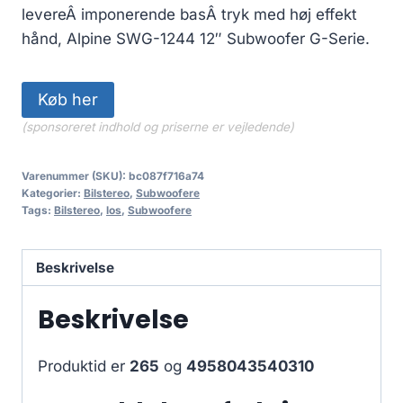
levereÂ imponerende basÂ tryk med høj effekt
hånd, Alpine SWG-1244 12″ Subwoofer G-Serie.
Køb her
(sponsoreret indhold og priserne er vejledende)
Varenummer (SKU):
bc087f716a74
Kategorier:
Bilstereo
,
Subwoofere
Tags:
Bilstereo
,
los
,
Subwoofere
Beskrivelse
Beskrivelse
Produktid er
265
og
4958043540310