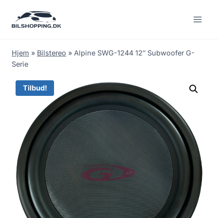
Fortsæt
til
indhold
Hjem
»
Bilstereo
»
Alpine SWG-1244 12″ Subwoofer G-
Serie
Tilbud!