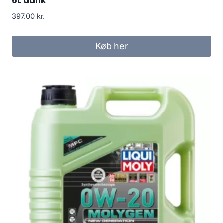
5L dunk
397.00
kr.
Køb her