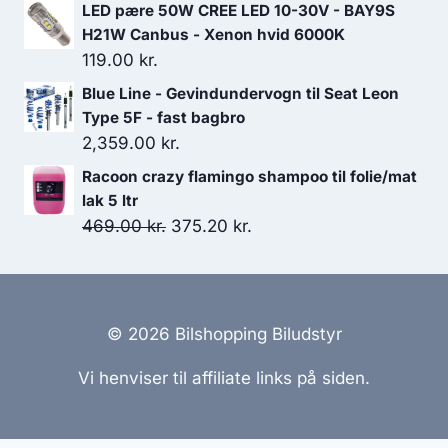
oprindelige
aktuelle
LED pære 50W CREE LED 10-30V - BAY9S
pris
pris
H21W Canbus - Xenon hvid 6000K
var:
er:
119.00
kr.
499.00 kr..
424.15 kr..
Blue Line - Gevindundervogn til Seat Leon
Type 5F - fast bagbro
2,359.00
kr.
Racoon crazy flamingo shampoo til folie/mat
lak 5 ltr
Den
Den
469.00
kr.
375.20
kr.
oprindelige
aktuelle
pris
pris
var:
er:
469.00 kr..
375.20 kr..
© 2026 Bilshopping Biludstyr
Vi henviser til affiliate links på siden.