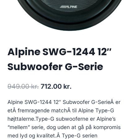
Alpine SWG-1244 12″
Subwoofer G-Serie
Den
Den
949.00
kr.
712.00
kr.
oprindelige
aktuelle
Alpine SWG-1244 12″ Subwoofer G-SerieÂ er
pris
pris
etÂ fremragende matchÂ til Alpine Type-G
var:
er:
højttalerne.Type-G subwooferne er Alpine’s
949.00 kr..
712.00 kr..
“mellem” serie, dog uden at gå på kompromis
med lyd og kvalitet.Â Type-G serien