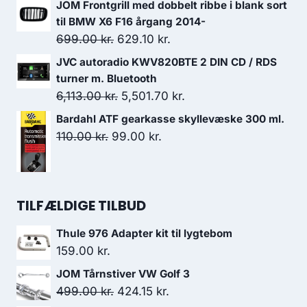
JOM Frontgrill med dobbelt ribbe i blank sort
29.95 kr..
23.96 kr..
pris
pris
til BMW X6 F16 årgang 2014-
var:
er:
Den
Den
699.00
kr.
629.10
kr.
31.95 kr..
23.96 kr..
oprindelige
aktuelle
JVC autoradio KWV820BTE 2 DIN CD / RDS
pris
pris
turner m. Bluetooth
var:
er:
Den
Den
6,113.00
kr.
5,501.70
kr.
699.00 kr..
629.10 kr..
oprindelige
aktuelle
Bardahl ATF gearkasse skyllevæske 300 ml.
pris
pris
Den
Den
110.00
kr.
99.00
kr.
var:
er:
oprindelige
aktuelle
6,113.00 kr..
5,501.70 kr..
pris
pris
var:
er:
TILFÆLDIGE TILBUD
110.00 kr..
99.00 kr..
Thule 976 Adapter kit til lygtebom
159.00
kr.
JOM Tårnstiver VW Golf 3
Den
Den
499.00
kr.
424.15
kr.