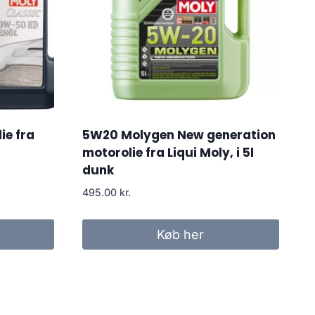
ie fra
5W20 Molygen New generation
motorolie fra Liqui Moly, i 5l
dunk
495.00
kr.
Køb her