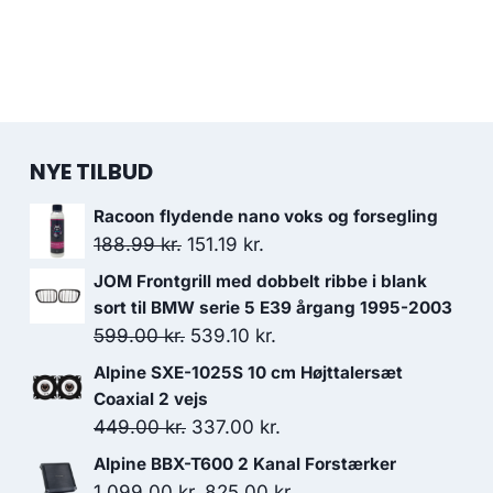
NYE TILBUD
Racoon flydende nano voks og forsegling
Den
Den
188.99
kr.
151.19
kr.
oprindelige
aktuelle
JOM Frontgrill med dobbelt ribbe i blank
pris
pris
sort til BMW serie 5 E39 årgang 1995-2003
var:
er:
Den
Den
599.00
kr.
539.10
kr.
188.99 kr..
151.19 kr..
oprindelige
aktuelle
Alpine SXE-1025S 10 cm Højttalersæt
pris
pris
Coaxial 2 vejs
var:
er:
Den
Den
449.00
kr.
337.00
kr.
599.00 kr..
539.10 kr..
oprindelige
aktuelle
Alpine BBX-T600 2 Kanal Forstærker
pris
pris
Den
Den
1,099.00
kr.
825.00
kr.