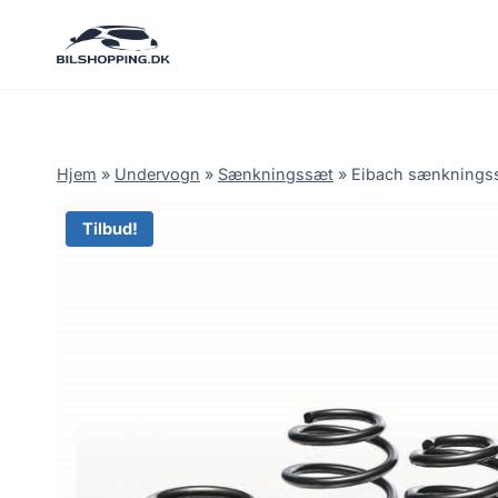
Fortsæt
til
indhold
Hjem
»
Undervogn
»
Sænkningssæt
»
Eibach sænkningssæ
Tilbud!