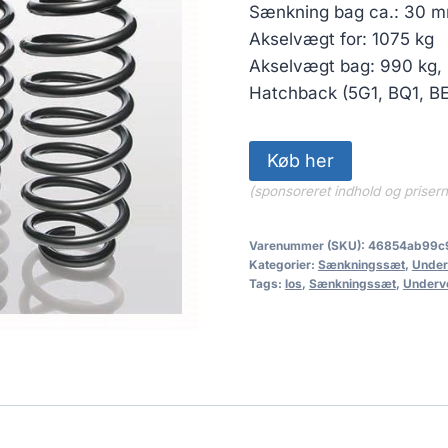
pris
Sænkning bag ca.: 30 
var:
Akselvægt for: 1075 kg
2,384.5
Akselvægt bag: 990 kg, 
Hatchback (5G1, BQ1, BE
Køb her
(sponsoreret indhold og priser
Varenummer (SKU):
46854ab99c
Kategorier:
Sænkningssæt
,
Under
Tags:
los
,
Sænkningssæt
,
Underv