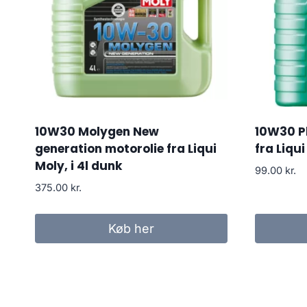
10W30 Molygen New
10W30 P
generation motorolie fra Liqui
fra Liqui
Moly, i 4l dunk
99.00
kr.
375.00
kr.
Køb her