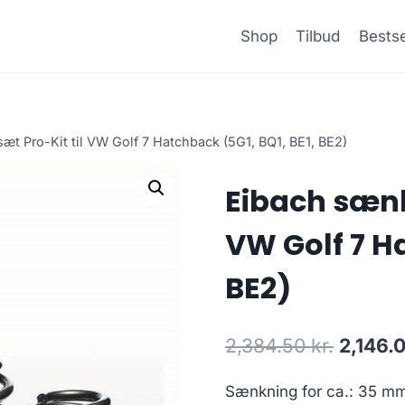
Shop
Tilbud
Bestse
t Pro-Kit til VW Golf 7 Hatchback (5G1, BQ1, BE1, BE2)
Eibach sænk
VW Golf 7 Ha
BE2)
Den
2,384.50
kr.
2,146.
oprinde
Sænkning for ca.: 35 m