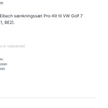
pris
mm
er:
0 kr..
2,146.05 kr..
Eibach sænkningssæt Pro-Kit til VW Golf 7
1, BE2).
ne er vejledende)
9e
vogn
ogn