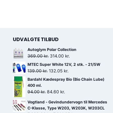
UDVALGTE TILBUD
Autoglym Polar Collection
Den
Den
369.00
kr.
314.00
kr.
oprindelige
aktuelle
MTEC Super White 12V, 2 stk. - 21/5W
pris
pris
Den
Den
139.00
kr.
132.05
kr.
var:
er:
oprindelige
aktuelle
Bardahl Kædespray Bio (Bio Chain Lube)
369.00 kr..
314.00 kr..
pris
pris
400 ml.
var:
er:
Den
Den
94.00
kr.
84.60
kr.
139.00 kr..
132.05 kr..
oprindelige
aktuelle
Vogtland - Gevindundervogn til Mercedes
pris
pris
C-Klasse, Type W203, W203K, W203CL
var:
er: