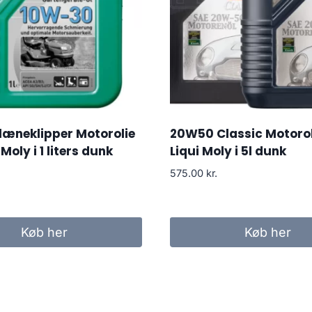
læneklipper Motorolie
20W50 Classic Motorol
 Moly i 1 liters dunk
Liqui Moly i 5l dunk
575.00
kr.
Køb her
Køb her