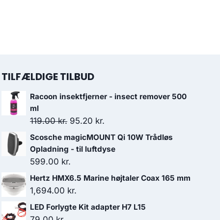
TILFÆLDIGE TILBUD
Racoon insektfjerner - insect remover 500
ml
Den
Den
119.00
kr.
95.20
kr.
oprindelige
aktuelle
Scosche magicMOUNT Qi 10W Trådløs
pris
pris
Opladning - til luftdyse
var:
er:
599.00
kr.
119.00 kr..
95.20 kr..
Hertz HMX6.5 Marine højtaler Coax 165 mm
1,694.00
kr.
LED Forlygte Kit adapter H7 L15
79.00
kr.