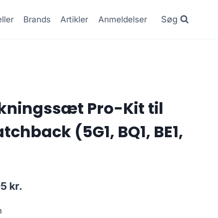
Søg
ller
Brands
Artikler
Anmeldelser
ningssæt Pro-Kit til
tchback (5G1, BQ1, BE1,
Den
05
kr.
lige
aktuelle
m