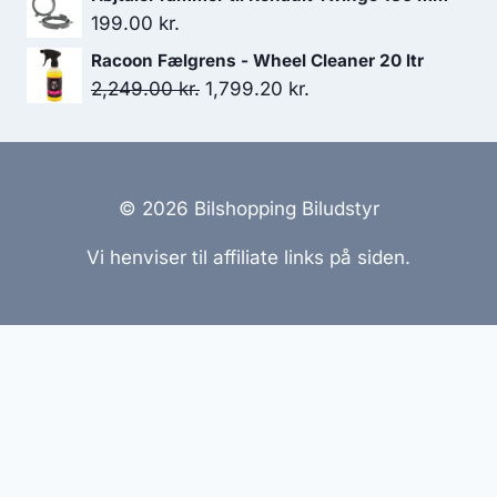
199.00
kr.
Racoon Fælgrens - Wheel Cleaner 20 ltr
Den
Den
2,249.00
kr.
1,799.20
kr.
oprindelige
aktuelle
pris
pris
var:
er:
2,249.00 kr..
1,799.20 kr..
© 2026 Bilshopping Biludstyr
Vi henviser til affiliate links på siden.
Hjemmesider Til Salg
|
Hjemmeside Udvikling
|
Online
Tilbud
Denne side kan være skabt med AI! Indholdet er
genereret med henblik på at informere og inspirere,