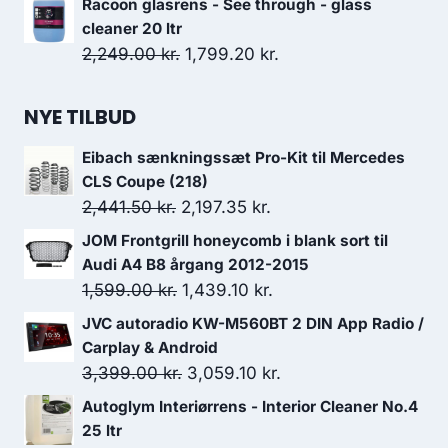
Racoon glasrens - See through - glass
cleaner 20 ltr
Den
Den
2,249.00
kr.
1,799.20
kr.
oprindelige
aktuelle
pris
pris
NYE TILBUD
var:
er:
Eibach sænkningssæt Pro-Kit til Mercedes
2,249.00 kr..
1,799.20 kr..
CLS Coupe (218)
Den
Den
2,441.50
kr.
2,197.35
kr.
oprindelige
aktuelle
JOM Frontgrill honeycomb i blank sort til
pris
pris
Audi A4 B8 årgang 2012-2015
var:
er:
Den
Den
1,599.00
kr.
1,439.10
kr.
2,441.50 kr..
2,197.35 kr..
oprindelige
aktuelle
JVC autoradio KW-M560BT 2 DIN App Radio /
pris
pris
Carplay & Android
var:
er:
Den
Den
3,399.00
kr.
3,059.10
kr.
1,599.00 kr..
1,439.10 kr..
oprindelige
aktuelle
Autoglym Interiørrens - Interior Cleaner No.4
pris
pris
25 ltr