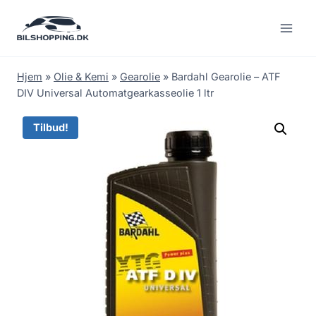
Fortsæt
til
indhold
Hjem
»
Olie & Kemi
»
Gearolie
»
Bardahl Gearolie – ATF
DIV Universal Automatgearkasseolie 1 ltr
Tilbud!