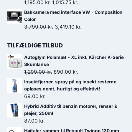
var:
er:
Den
Den
1,195.00
kr.
1,015.75
kr.
3,399.00 kr..
3,059.10 kr..
oprindelige
aktuelle
Bakkamera med interface VW - Composition
pris
pris
Color
var:
er:
Den
Den
3,799.00
kr.
3,419.10
kr.
1,195.00 kr..
1,015.75 kr..
oprindelige
aktuelle
pris
pris
TILFÆLDIGE TILBUD
var:
er:
Autoglym Polarsæt - XL inkl. Kärcher K-Serie
3,799.00 kr..
3,419.10 kr..
Skumlanse
Den
Den
1,299.00
kr.
890.00
kr.
oprindelige
aktuelle
Insektfjerner, spray på og insekt resterne
pris
pris
opløses nemt, hurtigt og effektivt!
var:
er:
69.00
kr.
1,299.00 kr..
890.00 kr..
Hybrid Additiv til benzin motorer, renser &
plejer, 250ml
87.00
kr.
Højtaler rammer til Renault Twingo 130 mm