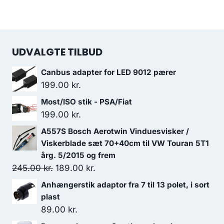
UDVALGTE TILBUD
Canbus adapter for LED 9012 pærer
199.00
kr.
Most/ISO stik - PSA/Fiat
199.00
kr.
A557S Bosch Aerotwin Vinduesvisker /
Viskerblade sæt 70+40cm til VW Touran 5T1
årg. 5/2015 og frem
Den
Den
245.00
kr.
189.00
kr.
oprindelige
aktuelle
Anhængerstik adaptor fra 7 til 13 polet, i sort
pris
pris
plast
var:
er:
89.00
kr.
245.00 kr..
189.00 kr..