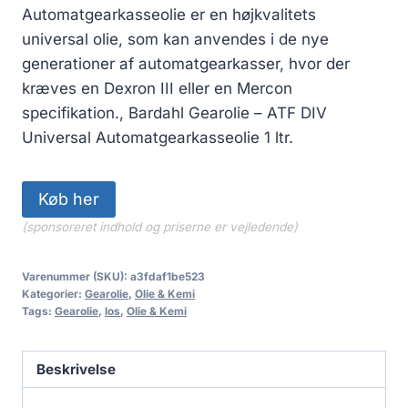
pris
pris
Automatgearkasseolie er en højkvalitets
var:
er:
universal olie, som kan anvendes i de nye
168.00 kr..
108.00 kr..
generationer af automatgearkasser, hvor der
kræves en Dexron III eller en Mercon
specifikation., Bardahl Gearolie – ATF DIV
Universal Automatgearkasseolie 1 ltr.
Køb her
(sponsoreret indhold og priserne er vejledende)
Varenummer (SKU):
a3fdaf1be523
Kategorier:
Gearolie
,
Olie & Kemi
Tags:
Gearolie
,
los
,
Olie & Kemi
Beskrivelse