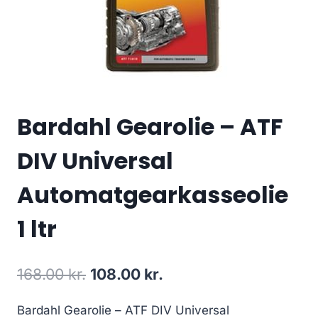
Bardahl Gearolie – ATF
DIV Universal
Automatgearkasseolie
1 ltr
Den
Den
168.00
kr.
108.00
kr.
oprindelige
aktuelle
Bardahl Gearolie – ATF DIV Universal