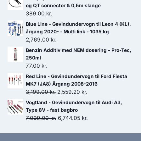
og QT connector & 0,5m slange
389.00
kr.
Blue Line - Gevindundervogn til Leon 4 (KL),
årgang 2020- - Multi link - 1035 kg
2,769.00
kr.
Benzin Additiv med NEM dosering - Pro-Tec,
250ml
77.00
kr.
Red Line - Gevindundervogn til Ford Fiesta
MK7 (JA8) Årgang 2008-2016
Den
Den
3,199.00
kr.
2,559.20
kr.
oprindelige
aktuelle
Vogtland - Gevindundervogn til Audi A3,
pris
pris
Type 8V - fast bagbro
var:
er:
Den
Den
7,099.00
kr.
6,744.05
kr.
3,199.00 kr..
2,559.20 kr..
oprindelige
aktuelle
pris
pris