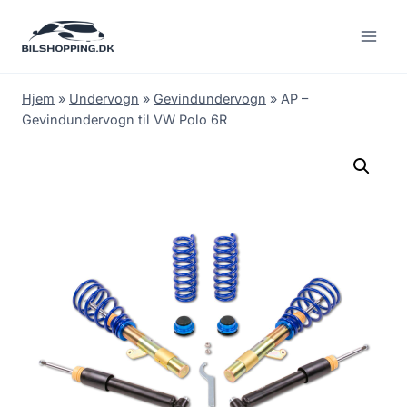
Fortsæt
til
indhold
Hjem
»
Undervogn
»
Gevindundervogn
»
AP –
Gevindundervogn til VW Polo 6R