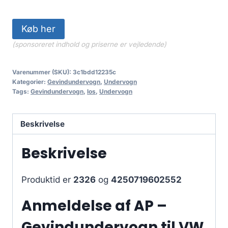
Køb her
(sponsoreret indhold og priserne er vejledende)
Varenummer (SKU):
3c1bdd12235c
Kategorier:
Gevindundervogn
,
Undervogn
Tags:
Gevindundervogn
,
los
,
Undervogn
Beskrivelse
Beskrivelse
Produktid er
2326
og
4250719602552
Anmeldelse af AP –
Gevindundervogn til VW