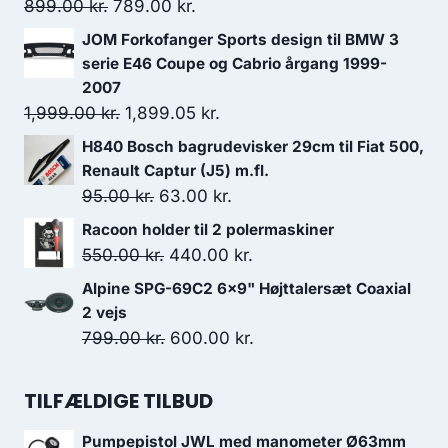
Den
Den
899.00
kr.
789.00
kr.
oprindelige
aktuelle
JOM Forkofanger Sports design til BMW 3
pris
pris
serie E46 Coupe og Cabrio årgang 1999-
var:
er:
2007
Den
Den
1,999.00
kr.
899.00 kr..
1,899.05
789.00 kr..
kr.
oprindelige
aktuelle
H840 Bosch bagrudevisker 29cm til Fiat 500,
pris
pris
Renault Captur (J5) m.fl.
var:
er:
Den
Den
95.00
kr.
63.00
kr.
1,999.00 kr..
1,899.05 kr..
oprindelige
aktuelle
Racoon holder til 2 polermaskiner
pris
pris
Den
Den
550.00
kr.
440.00
kr.
var:
er:
oprindelige
aktuelle
Alpine SPG-69C2 6x9" Højttalersæt Coaxial
95.00 kr..
63.00 kr..
pris
pris
2 vejs
var:
er:
Den
Den
799.00
kr.
600.00
kr.
550.00 kr..
440.00 kr..
oprindelige
aktuelle
pris
pris
TILFÆLDIGE TILBUD
var:
er:
Pumpepistol JWL med manometer Ø63mm
799.00 kr..
600.00 kr..