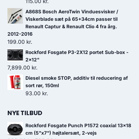
115.00
kr.
A868S Bosch AeroTwin Vinduesvisker /
Viskerblade sæt på 65+34cm passer til
Renault Captur & Renault Clio 4 fra årg.
2012-2016
199.00
kr.
Rockford Fosgate P3-2X12 portet Sub-box -
2x12"
7,899.00
kr.
Diesel smoke STOP, additiv til reducering af
sort rør, 150ml
93.00
kr.
NYE TILBUD
Rockford Fosgate Punch P1572 coaxial 13x18
cm (5"x7") højtalersæt, 2-vejs