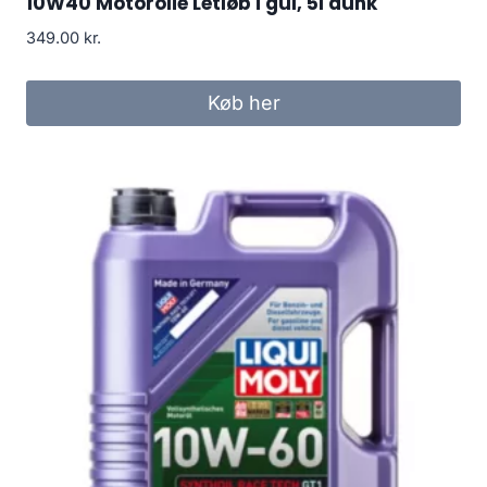
10W40 Motorolie Letløb i gul, 5l dunk
349.00
kr.
Køb her