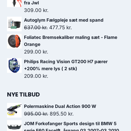
fra Jwl
309.00
kr.
Autoglym Fælgpleje sæt med spand
Den
Den
637.00
kr.
477.75
kr.
oprindelige
aktuelle
Foliatec Bremsekaliber maling sæt - Flame
pris
pris
Orange
var:
er:
299.00
kr.
637.00 kr..
477.75 kr..
Philips Racing Vision GT200 H7 pærer
+200% mere lys ( 2 stk)
209.00
kr.
NYE TILBUD
Polermaskine Dual Action 900 W
Den
Den
995.00
kr.
895.50
kr.
oprindelige
aktuelle
JOM Forkofanger Sports design til BMW 5
pris
pris
serie E60 Facelft, årgang 03.2007-03.2010