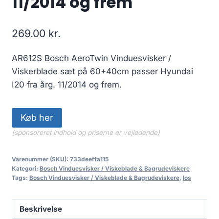
11/2014 og frem
269.00
kr.
AR612S Bosch AeroTwin Vinduesvisker /
Viskerblade sæt på 60+40cm passer Hyundai
I20 fra årg. 11/2014 og frem.
Køb her
(sponsoreret indhold og priserne er vejledende)
Varenummer (SKU):
733deeffa115
Kategori:
Bosch Vinduesvisker / Viskeblade & Bagrudeviskere
Tags:
Bosch Vinduesvisker / Viskeblade & Bagrudeviskere
,
los
Beskrivelse