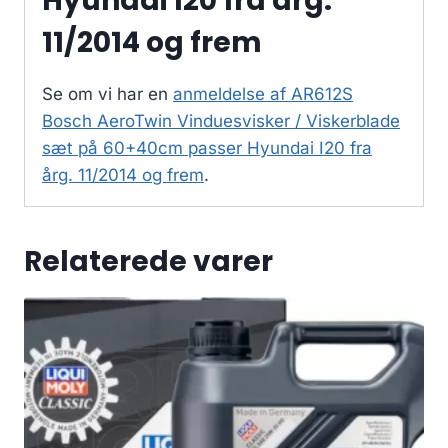
Hyundai I20 fra årg.
11/2014 og frem
Se om vi har en
anmeldelse af AR612S
Bosch AeroTwin Vinduesvisker / Viskerblade
sæt på 60+40cm passer Hyundai I20 fra
årg. 11/2014 og frem
.
Relaterede varer