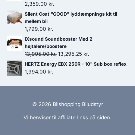
2,359.00
kr.
Silent Coat "GOOD" lyddæmpnings kit til
mellem bil
1,799.00
kr.
iXsound Soundbooster Med 2
højtalere/boostere
Den
Den
13,995.00
kr.
13,295.25
kr.
oprindelige
aktuelle
HERTZ Energy EBX 250R - 10" Sub box reflex
pris
pris
1,994.00
kr.
var:
er:
13,995.00 kr..
13,295.25 kr..
© 2026 Bilshopping Biludstyr
Vi henviser til affiliate links på siden.