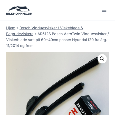
Fortsæt
til
indhold
Hjem
»
Bosch Vinduesvisker / Viskeblade &
Bagrudeviskere
»
AR612S Bosch AeroTwin Vinduesvisker /
Viskerblade sæt på 60+40cm passer Hyundai I20 fra årg.
11/2014 og frem