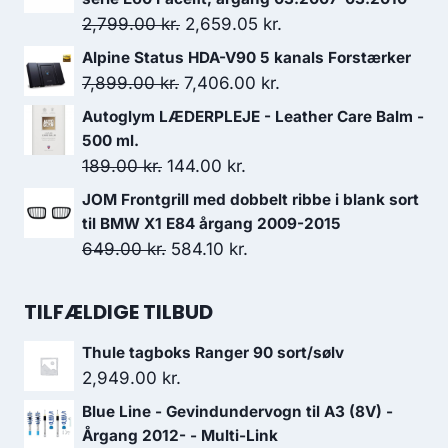
var:
er:
Den
Den
2,799.00
kr.
2,659.05
kr.
995.00 kr..
895.50 kr..
oprindelige
aktuelle
Alpine Status HDA-V90 5 kanals Forstærker
pris
pris
Den
Den
7,899.00
kr.
7,406.00
kr.
var:
er:
oprindelige
aktuelle
Autoglym LÆDERPLEJE - Leather Care Balm -
2,799.00 kr..
2,659.05 kr..
pris
pris
500 ml.
var:
er:
Den
Den
189.00
kr.
144.00
kr.
7,899.00 kr..
7,406.00 kr..
oprindelige
aktuelle
JOM Frontgrill med dobbelt ribbe i blank sort
pris
pris
til BMW X1 E84 årgang 2009-2015
var:
er:
Den
Den
649.00
kr.
584.10
kr.
189.00 kr..
144.00 kr..
oprindelige
aktuelle
pris
pris
TILFÆLDIGE TILBUD
var:
er:
Thule tagboks Ranger 90 sort/sølv
649.00 kr..
584.10 kr..
2,949.00
kr.
Blue Line - Gevindundervogn til A3 (8V) -
Årgang 2012- - Multi-Link