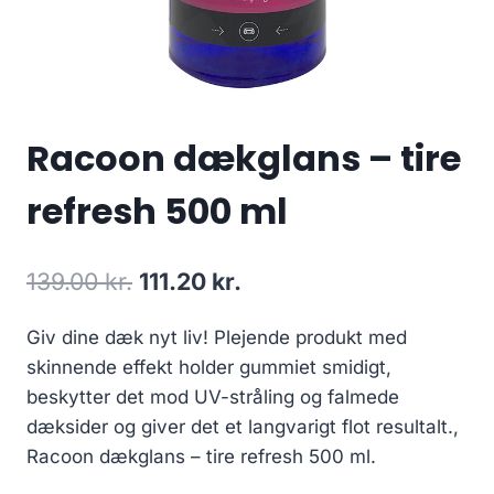
Racoon dækglans – tire
refresh 500 ml
Den
Den
139.00
kr.
111.20
kr.
oprindelige
aktuelle
Giv dine dæk nyt liv! Plejende produkt med
pris
pris
skinnende effekt holder gummiet smidigt,
var:
er:
beskytter det mod UV-stråling og falmede
139.00 kr..
111.20 kr..
dæksider og giver det et langvarigt flot resultalt.,
Racoon dækglans – tire refresh 500 ml.