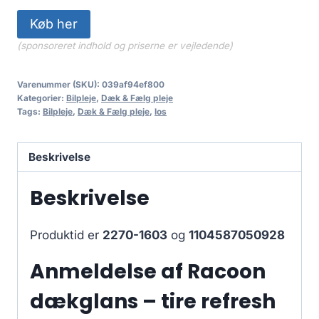
Køb her
(sponsoreret indhold og priserne er vejledende)
Varenummer (SKU):
039af94ef800
Kategorier:
Bilpleje
,
Dæk & Fælg pleje
Tags:
Bilpleje
,
Dæk & Fælg pleje
,
los
Beskrivelse
Beskrivelse
Produktid er
2270-1603
og
1104587050928
Anmeldelse af Racoon
dækglans – tire refresh