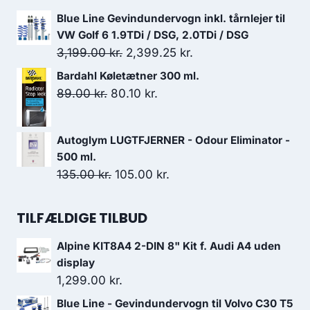
199.00 kr..
149.00 kr..
oprindelige
aktuelle
Blue Line Gevindundervogn inkl. tårnlejer til
pris
pris
VW Golf 6 1.9TDi / DSG, 2.0TDi / DSG
var:
er:
Den
Den
3,199.00
kr.
2,399.25
kr.
799.00 kr..
600.00 kr..
oprindelige
aktuelle
Bardahl Køletætner 300 ml.
pris
pris
Den
Den
89.00
kr.
80.10
kr.
var:
er:
oprindelige
aktuelle
3,199.00 kr..
2,399.25 kr..
pris
pris
Autoglym LUGTFJERNER - Odour Eliminator -
var:
er:
500 ml.
89.00 kr..
80.10 kr..
Den
Den
135.00
kr.
105.00
kr.
oprindelige
aktuelle
pris
pris
TILFÆLDIGE TILBUD
var:
er:
Alpine KIT8A4 2-DIN 8" Kit f. Audi A4 uden
135.00 kr..
105.00 kr..
display
1,299.00
kr.
Blue Line - Gevindundervogn til Volvo C30 T5