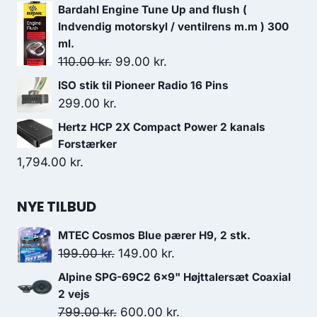
Bardahl Engine Tune Up and flush (
Indvendig motorskyl / ventilrens m.m ) 300
ml.
Den
Den
110.00
kr.
99.00
kr.
oprindelige
aktuelle
ISO stik til Pioneer Radio 16 Pins
pris
pris
299.00
kr.
var:
er:
Hertz HCP 2X Compact Power 2 kanals
110.00 kr..
99.00 kr..
Forstærker
1,794.00
kr.
NYE TILBUD
MTEC Cosmos Blue pærer H9, 2 stk.
Den
Den
199.00
kr.
149.00
kr.
oprindelige
aktuelle
Alpine SPG-69C2 6x9" Højttalersæt Coaxial
pris
pris
2 vejs
var:
er:
Den
Den
799.00
kr.
600.00
kr.