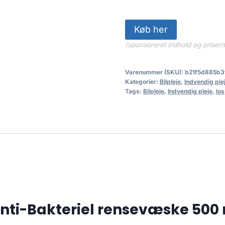
Køb her
(sponsoreret indhold og priser
Varenummer (SKU):
b21f5d885b3
Kategorier:
Bilpleje
,
Indvendig ple
Tags:
Bilpleje
,
Indvendig pleje
,
los
ti-Bakteriel rensevæske 500 