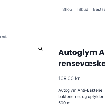
Shop
Tilbud
Bestse
 ml.
Autoglym An
rensevæske
109.00
kr.
Autoglym Anti-Bakterie
bakterierne, og opfylde
500 ml..