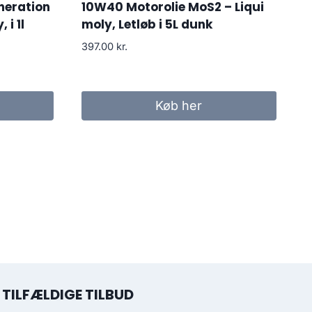
neration
10W40 Motorolie MoS2 – Liqui
 i 1l
moly, Letløb i 5L dunk
397.00
kr.
Køb her
TILFÆLDIGE TILBUD