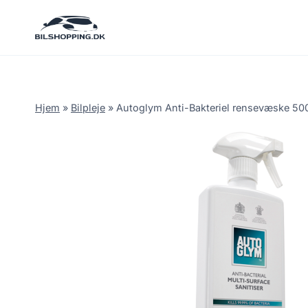
Fortsæt
til
indhold
Hjem
»
Bilpleje
»
Autoglym Anti-Bakteriel rensevæske 500