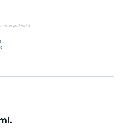
ne er vejledende)
f
je
ml.