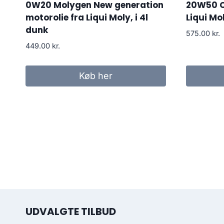
0W20 Molygen New generation
20W50 Cl
motorolie fra Liqui Moly, i 4l
Liqui Mol
dunk
575.00
kr.
449.00
kr.
Køb her
UDVALGTE TILBUD