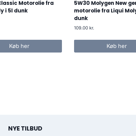
assic Motorolie fra
5W30 Molygen New ge
y i 5l dunk
motorolie fra Liqui Moly,
dunk
109.00
kr.
Køb her
Køb her
NYE TILBUD