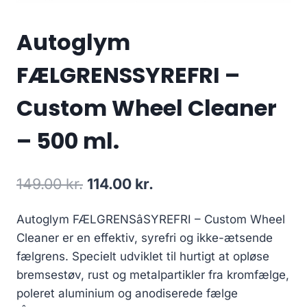
Autoglym
FÆLGRENSSYREFRI –
Custom Wheel Cleaner
– 500 ml.
Den
Den
149.00
kr.
114.00
kr.
oprindelige
aktuelle
Autoglym FÆLGRENSâSYREFRI – Custom Wheel
pris
pris
Cleaner er en effektiv, syrefri og ikke-ætsende
var:
er:
fælgrens. Specielt udviklet til hurtigt at opløse
149.00 kr..
114.00 kr..
bremsestøv, rust og metalpartikler fra kromfælge,
poleret aluminium og anodiserede fælge