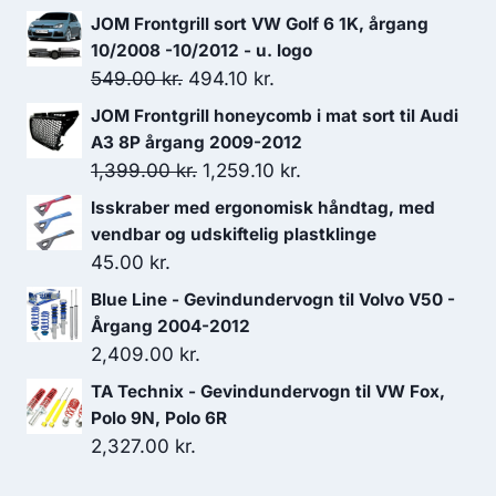
JOM Frontgrill sort VW Golf 6 1K, årgang
550.00 kr..
467.50 kr..
10/2008 -10/2012 - u. logo
Den
Den
549.00
kr.
494.10
kr.
oprindelige
aktuelle
JOM Frontgrill honeycomb i mat sort til Audi
pris
pris
A3 8P årgang 2009-2012
var:
er:
Den
Den
1,399.00
kr.
1,259.10
kr.
549.00 kr..
494.10 kr..
oprindelige
aktuelle
Isskraber med ergonomisk håndtag, med
pris
pris
vendbar og udskiftelig plastklinge
var:
er:
45.00
kr.
1,399.00 kr..
1,259.10 kr..
Blue Line - Gevindundervogn til Volvo V50 -
Årgang 2004-2012
2,409.00
kr.
TA Technix - Gevindundervogn til VW Fox,
Polo 9N, Polo 6R
2,327.00
kr.