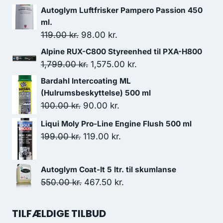
Autoglym Luftfrisker Pampero Passion 450
ml.
Den
Den
119.00
kr.
98.00
kr.
oprindelige
aktuelle
Alpine RUX-C800 Styreenhed til PXA-H800
pris
pris
Den
Den
1,799.00
kr.
1,575.00
kr.
var:
er:
oprindelige
aktuelle
Bardahl Intercoating ML
119.00 kr..
98.00 kr..
pris
pris
(Hulrumsbeskyttelse) 500 ml
var:
er:
Den
Den
100.00
kr.
90.00
kr.
1,799.00 kr..
1,575.00 kr..
oprindelige
aktuelle
Liqui Moly Pro-Line Engine Flush 500 ml
pris
pris
Den
Den
199.00
kr.
119.00
kr.
var:
er:
oprindelige
aktuelle
100.00 kr..
90.00 kr..
pris
pris
Autoglym Coat-It 5 ltr. til skumlanse
var:
er:
Den
Den
550.00
kr.
467.50
kr.
199.00 kr..
119.00 kr..
oprindelige
aktuelle
pris
pris
TILFÆLDIGE TILBUD
var:
er: