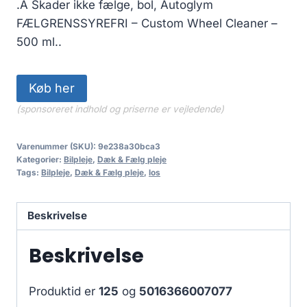
.Â Skader ikke fælge, bol, Autoglym
FÆLGRENSSYREFRI – Custom Wheel Cleaner –
500 ml..
Køb her
(sponsoreret indhold og priserne er vejledende)
Varenummer (SKU):
9e238a30bca3
Kategorier:
Bilpleje
,
Dæk & Fælg pleje
Tags:
Bilpleje
,
Dæk & Fælg pleje
,
los
Beskrivelse
Beskrivelse
Produktid er
125
og
5016366007077