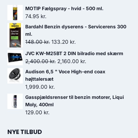
MOTIP Fælgspray - hvid - 500 ml.
74.95
kr.
Bardahl Benzin dyserens - Servicerens 300
ml.
Den
Den
148.00
kr.
133.20
kr.
oprindelige
aktuelle
JVC KW-M25BT 2 DIN bilradio med skærm
pris
pris
Den
Den
2,400.00
kr.
2,160.00
kr.
var:
er:
oprindelige
aktuelle
Audison 6,5 " Voce High-end coax
148.00 kr..
133.20 kr..
pris
pris
højttalersæt
var:
er:
1,999.00
kr.
2,400.00 kr..
2,160.00 kr..
Gasspjældsrenser til benzin motorer, Liqui
Moly, 400ml
129.00
kr.
NYE TILBUD