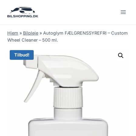
Fortsæt
til
indhold
Hjem
»
Bilpleje
»
Autoglym FÆLGRENSSYREFRI – Custom
Wheel Cleaner – 500 ml.
Tilbud!