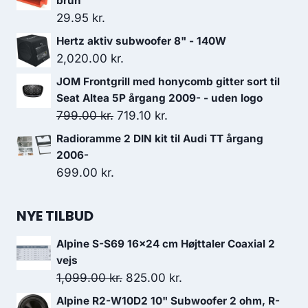
brun
29.95
kr.
Hertz aktiv subwoofer 8" - 140W
2,020.00
kr.
JOM Frontgrill med honycomb gitter sort til
Seat Altea 5P årgang 2009- - uden logo
Den
Den
799.00
kr.
719.10
kr.
oprindelige
aktuelle
Radioramme 2 DIN kit til Audi TT årgang
pris
pris
2006-
var:
er:
699.00
kr.
799.00 kr..
719.10 kr..
NYE TILBUD
Alpine S-S69 16x24 cm Højttaler Coaxial 2
vejs
Den
Den
1,099.00
kr.
825.00
kr.
oprindelige
aktuelle
Alpine R2-W10D2 10" Subwoofer 2 ohm, R-