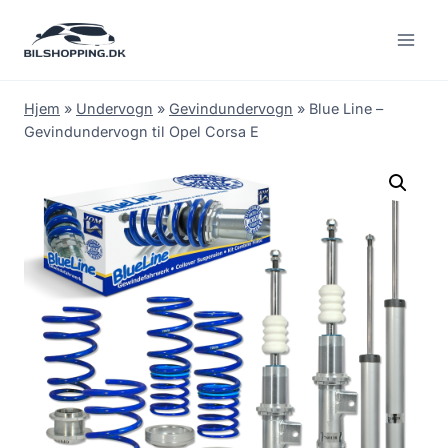
Fortsæt
til
indhold
Hjem
»
Undervogn
»
Gevindundervogn
»
Blue Line –
Gevindundervogn til Opel Corsa E