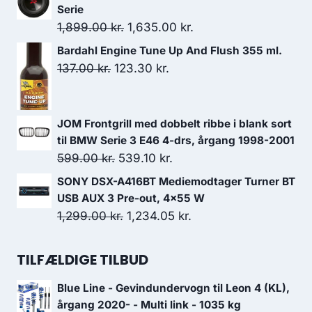
pris
pris
Serie
var:
er:
Den
Den
1,899.00
kr.
1,635.00
kr.
1,099.00 kr..
825.00 kr..
oprindelige
aktuelle
Bardahl Engine Tune Up And Flush 355 ml.
pris
pris
Den
Den
137.00
kr.
123.30
kr.
var:
er:
oprindelige
aktuelle
1,899.00 kr..
1,635.00 kr..
pris
pris
JOM Frontgrill med dobbelt ribbe i blank sort
var:
er:
til BMW Serie 3 E46 4-drs, årgang 1998-2001
137.00 kr..
123.30 kr..
Den
Den
599.00
kr.
539.10
kr.
oprindelige
aktuelle
SONY DSX-A416BT Mediemodtager Turner BT
pris
pris
USB AUX 3 Pre-out, 4x55 W
var:
er:
Den
Den
1,299.00
kr.
1,234.05
kr.
599.00 kr..
539.10 kr..
oprindelige
aktuelle
pris
pris
TILFÆLDIGE TILBUD
var:
er:
Blue Line - Gevindundervogn til Leon 4 (KL),
1,299.00 kr..
1,234.05 kr..
årgang 2020- - Multi link - 1035 kg