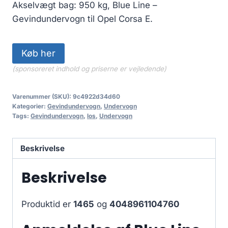
Akselvægt bag: 950 kg, Blue Line –
Gevindundervogn til Opel Corsa E.
Køb her
(sponsoreret indhold og priserne er vejledende)
Varenummer (SKU):
9c4922d34d60
Kategorier:
Gevindundervogn
,
Undervogn
Tags:
Gevindundervogn
,
los
,
Undervogn
Beskrivelse
Beskrivelse
Produktid er
1465
og
4048961104760