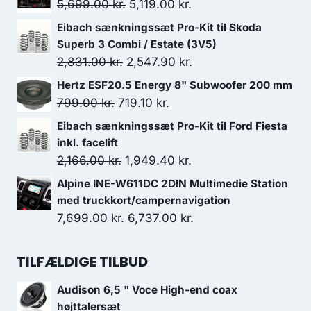
Den
Den
5,699.00
kr.
5,119.00
kr.
oprindelige
aktuelle
Eibach sænkningssæt Pro-Kit til Skoda
pris
pris
Superb 3 Combi / Estate (3V5)
var:
er:
Den
Den
2,831.00
kr.
2,547.90
kr.
5,699.00 kr..
5,119.00 kr..
oprindelige
aktuelle
Hertz ESF20.5 Energy 8" Subwoofer 200 mm
pris
pris
Den
Den
799.00
kr.
719.10
kr.
var:
er:
oprindelige
aktuelle
Eibach sænkningssæt Pro-Kit til Ford Fiesta
2,831.00 kr..
2,547.90 kr..
pris
pris
inkl. facelift
var:
er:
Den
Den
2,166.00
kr.
1,949.40
kr.
799.00 kr..
719.10 kr..
oprindelige
aktuelle
Alpine INE-W611DC 2DIN Multimedie Station
pris
pris
med truckkort/campernavigation
var:
er:
Den
Den
7,699.00
kr.
6,737.00
kr.
2,166.00 kr..
1,949.40 kr..
oprindelige
aktuelle
pris
pris
TILFÆLDIGE TILBUD
var:
er:
Audison 6,5 " Voce High-end coax
7,699.00 kr..
6,737.00 kr..
højttalersæt