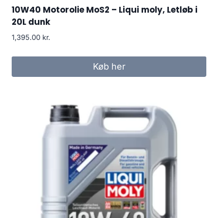
10W40 Motorolie MoS2 – Liqui moly, Letløb i
20L dunk
1,395.00
kr.
Køb her