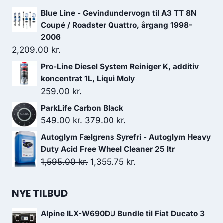
Blue Line - Gevindundervogn til A3 TT 8N
Coupé / Roadster Quattro, årgang 1998-
2006
2,209.00
kr.
Pro-Line Diesel System Reiniger K, additiv
koncentrat 1L, Liqui Moly
259.00
kr.
ParkLife Carbon Black
Den
Den
549.00
kr.
379.00
kr.
oprindelige
aktuelle
Autoglym Fælgrens Syrefri - Autoglym Heavy
pris
pris
Duty Acid Free Wheel Cleaner 25 ltr
var:
er:
Den
Den
1,595.00
kr.
1,355.75
kr.
549.00 kr..
379.00 kr..
oprindelige
aktuelle
pris
pris
NYE TILBUD
var:
er:
Alpine ILX-W690DU Bundle til Fiat Ducato 3
1,595.00 kr..
1,355.75 kr..