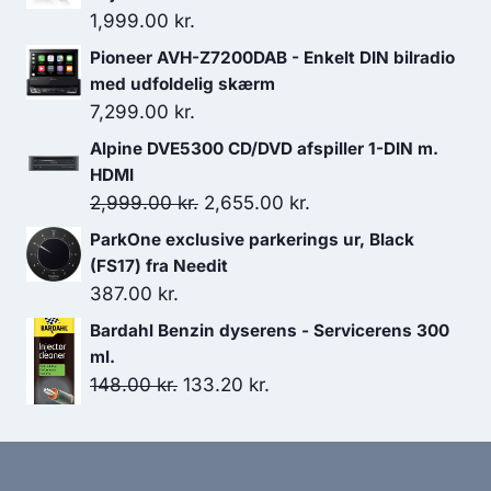
1,999.00
kr.
Pioneer AVH-Z7200DAB - Enkelt DIN bilradio
med udfoldelig skærm
7,299.00
kr.
Alpine DVE5300 CD/DVD afspiller 1-DIN m.
HDMI
Den
Den
2,999.00
kr.
2,655.00
kr.
oprindelige
aktuelle
ParkOne exclusive parkerings ur, Black
pris
pris
(FS17) fra Needit
var:
er:
387.00
kr.
2,999.00 kr..
2,655.00 kr..
Bardahl Benzin dyserens - Servicerens 300
ml.
Den
Den
148.00
kr.
133.20
kr.
oprindelige
aktuelle
pris
pris
var:
er: