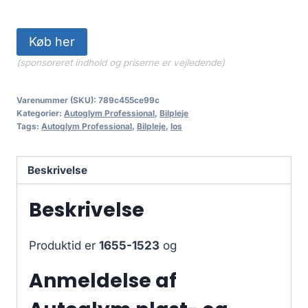
Køb her
(sponsoreret indhold og priserne er vejledende)
Varenummer (SKU):
789c455ce99c
Kategorier:
Autoglym Professional
,
Bilpleje
Tags:
Autoglym Professional
,
Bilpleje
,
los
Beskrivelse
Beskrivelse
Produktid er
1655-1523
og
Anmeldelse af