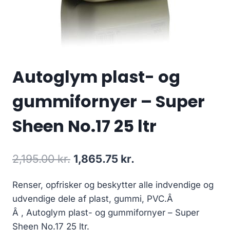
Autoglym plast- og
gummifornyer – Super
Sheen No.17 25 ltr
Den
Den
2,195.00
kr.
1,865.75
kr.
oprindelige
aktuelle
Renser, opfrisker og beskytter alle indvendige og
pris
pris
udvendige dele af plast, gummi, PVC.Â
var:
er:
Â , Autoglym plast- og gummifornyer – Super
2,195.00 kr..
1,865.75 kr..
Sheen No.17 25 ltr.