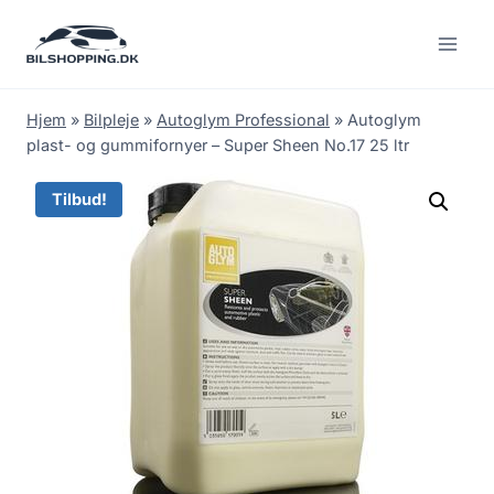
Fortsæt
til
indhold
Hjem
»
Bilpleje
»
Autoglym Professional
»
Autoglym
plast- og gummifornyer – Super Sheen No.17 25 ltr
Tilbud!