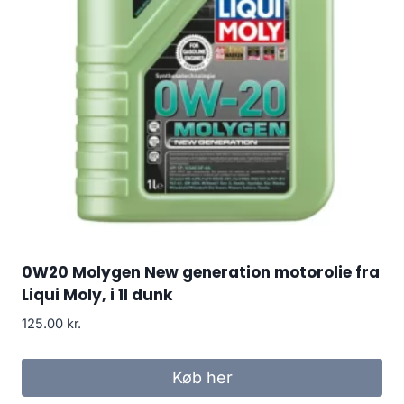
0W20 Molygen New generation motorolie fra
Liqui Moly, i 1l dunk
125.00
kr.
Køb her