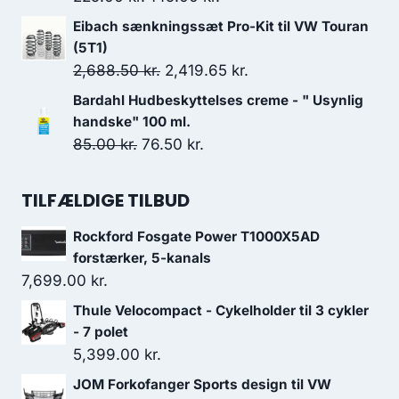
2,204.00 kr..
1,983.60 kr..
oprindelige
aktuelle
Eibach sænkningssæt Pro-Kit til VW Touran
pris
pris
(5T1)
var:
er:
Den
Den
2,688.50
kr.
2,419.65
kr.
225.00 kr..
145.00 kr..
oprindelige
aktuelle
Bardahl Hudbeskyttelses creme - " Usynlig
pris
pris
handske" 100 ml.
var:
er:
Den
Den
85.00
kr.
76.50
kr.
2,688.50 kr..
2,419.65 kr..
oprindelige
aktuelle
pris
pris
TILFÆLDIGE TILBUD
var:
er:
Rockford Fosgate Power T1000X5AD
85.00 kr..
76.50 kr..
forstærker, 5-kanals
7,699.00
kr.
Thule Velocompact - Cykelholder til 3 cykler
- 7 polet
5,399.00
kr.
JOM Forkofanger Sports design til VW