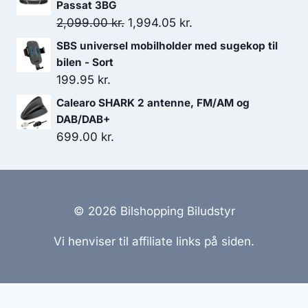
Passat 3BG
Den
Den
2,099.00
kr.
1,994.05
kr.
oprindelige
aktuelle
SBS universel mobilholder med sugekop til
pris
pris
bilen - Sort
var:
er:
199.95
kr.
2,099.00 kr..
1,994.05 kr..
Calearo SHARK 2 antenne, FM/AM og
DAB/DAB+
699.00
kr.
© 2026 Bilshopping Biludstyr
Vi henviser til affiliate links på siden.
Hjemmesider Til Salg
|
Hjemmeside Udvikling
|
Online