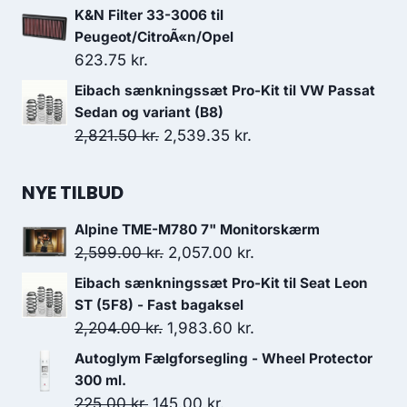
2,821.50 kr..
2,539.35 kr..
K&N Filter 33-3006 til
Peugeot/CitroÃ«n/Opel
623.75
kr.
Eibach sænkningssæt Pro-Kit til VW Passat
Sedan og variant (B8)
Den
Den
2,821.50
kr.
2,539.35
kr.
oprindelige
aktuelle
pris
pris
NYE TILBUD
var:
er:
Alpine TME-M780 7" Monitorskærm
2,821.50 kr..
2,539.35 kr..
Den
Den
2,599.00
kr.
2,057.00
kr.
oprindelige
aktuelle
Eibach sænkningssæt Pro-Kit til Seat Leon
pris
pris
ST (5F8) - Fast bagaksel
var:
er:
Den
Den
2,204.00
kr.
1,983.60
kr.
2,599.00 kr..
2,057.00 kr..
oprindelige
aktuelle
Autoglym Fælgforsegling - Wheel Protector
pris
pris
300 ml.
var:
er:
Den
Den
225.00
kr.
145.00
kr.