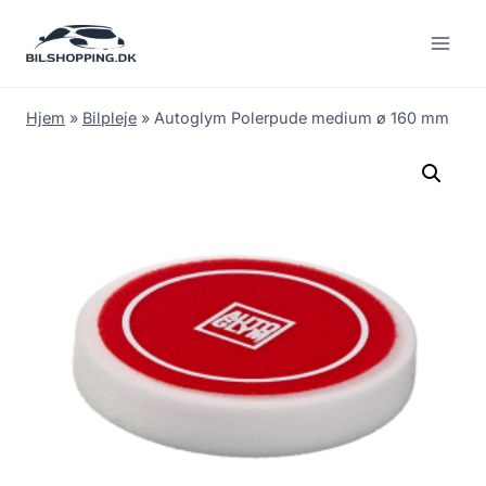
Fortsæt
til
indhold
Hjem
»
Bilpleje
»
Autoglym Polerpude medium ø 160 mm