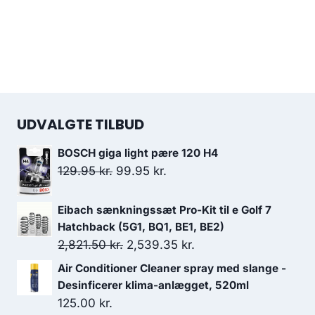
UDVALGTE TILBUD
BOSCH giga light pære 120 H4
Den
Den
129.95
kr.
99.95
kr.
oprindelige
aktuelle
pris
pris
Eibach sænkningssæt Pro-Kit til e Golf 7
var:
er:
Hatchback (5G1, BQ1, BE1, BE2)
Den
Den
2,821.50
kr.
2,539.35
kr.
129.95 kr..
99.95 kr..
oprindelige
aktuelle
Air Conditioner Cleaner spray med slange -
pris
pris
Desinficerer klima-anlægget, 520ml
var:
er:
125.00
kr.