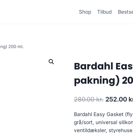
Shop
Tilbud
Bestse
ing) 200 ml.
Bardahl Eas
pakning) 20
Den
280.00
kr.
252.00
k
oprindeli
Bardahl Easy Gasket (fly
pris
grå/sort, universal sili
var:
ventildæksler, styrehuse 