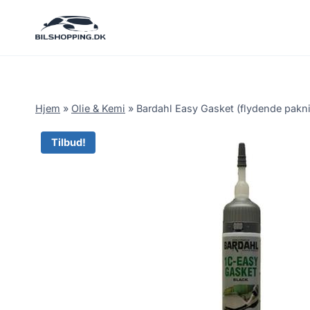
Fortsæt
til
indhold
Hjem
»
Olie & Kemi
»
Bardahl Easy Gasket (flydende pakn
Tilbud!