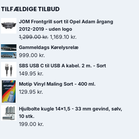
TILFÆLDIGE TILBUD
JOM Frontgrill sort til Opel Adam årgang
2012-2019 - uden logo
Den
Den
1,299.00
kr.
1,169.10
kr.
oprindelige
aktuelle
Gammeldags Kørelysrelæ
pris
pris
999.00
kr.
var:
er:
SBS USB C til USB A kabel. 2 m. - Sort
1,299.00 kr..
1,169.10 kr..
149.95
kr.
Motip Vinyl Maling Sort - 400 ml.
129.95
kr.
Hjulbolte kugle 14x1,5 - 33 mm gevind, sølv,
10 stk.
199.00
kr.