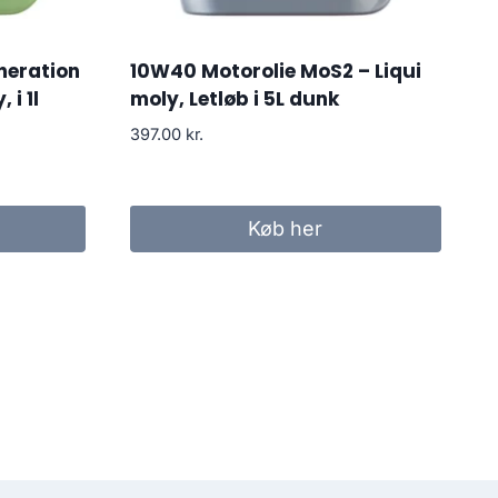
neration
10W40 Motorolie MoS2 – Liqui
 i 1l
moly, Letløb i 5L dunk
397.00
kr.
Køb her