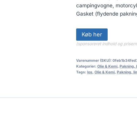
280.00 kr
campingvogne, motorcykl
Gasket (flydende paknin
Køb her
(sponsoreret indhold og priser
Varenummer (SKU):
0feb1b34fed
Kategorier:
Olie & Kemi
,
Pakning, 
Tags:
los
,
Olie & Kemi
,
Pakning, li