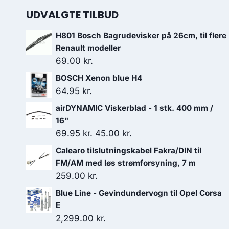
UDVALGTE TILBUD
H801 Bosch Bagrudevisker på 26cm, til flere
Renault modeller
69.00
kr.
BOSCH Xenon blue H4
64.95
kr.
airDYNAMIC Viskerblad - 1 stk. 400 mm /
16"
Den
Den
69.95
kr.
45.00
kr.
oprindelige
aktuelle
Calearo tilslutningskabel Fakra/DIN til
pris
pris
FM/AM med løs strømforsyning, 7 m
var:
er:
259.00
kr.
69.95 kr..
45.00 kr..
Blue Line - Gevindundervogn til Opel Corsa
E
2,299.00
kr.