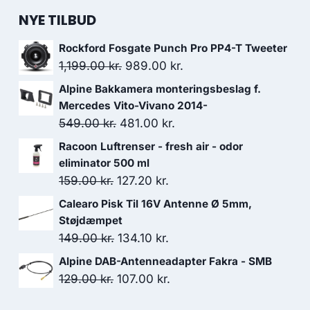
NYE TILBUD
Rockford Fosgate Punch Pro PP4-T Tweeter
Den
Den
1,199.00
kr.
989.00
kr.
oprindelige
aktuelle
Alpine Bakkamera monteringsbeslag f.
pris
pris
Mercedes Vito-Vivano 2014-
var:
er:
Den
Den
549.00
kr.
481.00
kr.
1,199.00 kr..
989.00 kr..
oprindelige
aktuelle
Racoon Luftrenser - fresh air - odor
pris
pris
eliminator 500 ml
var:
er:
Den
Den
159.00
kr.
127.20
kr.
549.00 kr..
481.00 kr..
oprindelige
aktuelle
Calearo Pisk Til 16V Antenne Ø 5mm,
pris
pris
Støjdæmpet
var:
er:
Den
Den
149.00
kr.
134.10
kr.
159.00 kr..
127.20 kr..
oprindelige
aktuelle
Alpine DAB-Antenneadapter Fakra - SMB
pris
pris
Den
Den
129.00
kr.
107.00
kr.
var:
er:
oprindelige
aktuelle