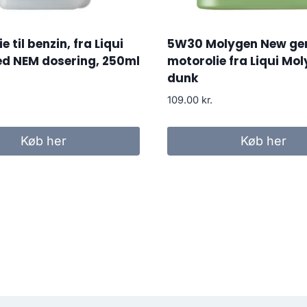
ie til benzin, fra Liqui
5W30 Molygen New ge
ed NEM dosering, 250ml
motorolie fra Liqui Moly,
dunk
109.00
kr.
Køb her
Køb her