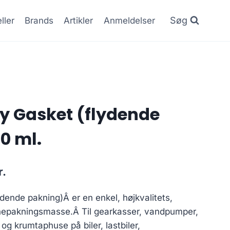
Søg
ller
Brands
Artikler
Anmeldelser
y Gasket (flydende
0 ml.
Den
r.
ge
aktuelle
dende pakning)Â er en enkel, højkvalitets,
pris
konepakningsmasse.Â Til gearkasser, vandpumper,
er:
og krumtaphuse på biler, lastbiler,