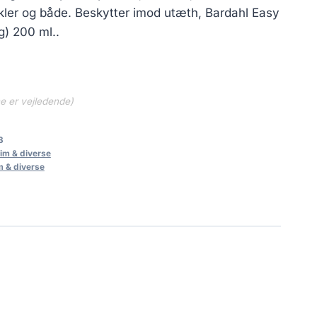
..
252.00 kr..
er og både. Beskytter imod utæth, Bardahl Easy
g) 200 ml..
ne er vejledende)
3
lim & diverse
m & diverse