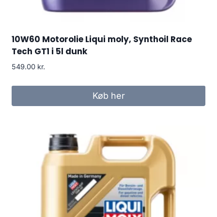
10W60 Motorolie Liqui moly, Synthoil Race
Tech GT1 i 5l dunk
549.00
kr.
Køb her