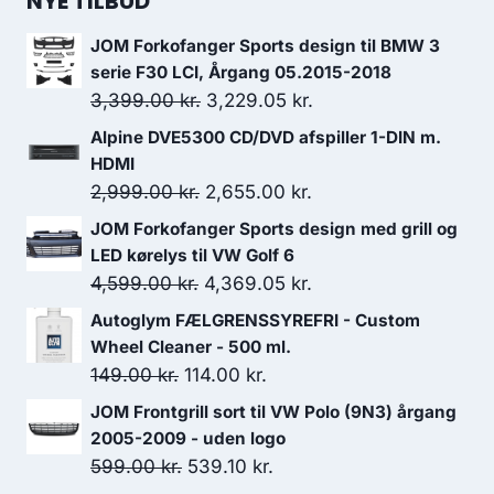
NYE TILBUD
JOM Forkofanger Sports design til BMW 3
serie F30 LCI, Årgang 05.2015-2018
Den
Den
3,399.00
kr.
3,229.05
kr.
oprindelige
aktuelle
Alpine DVE5300 CD/DVD afspiller 1-DIN m.
pris
pris
HDMI
var:
er:
Den
Den
2,999.00
kr.
2,655.00
kr.
3,399.00 kr..
3,229.05 kr..
oprindelige
aktuelle
JOM Forkofanger Sports design med grill og
pris
pris
LED kørelys til VW Golf 6
var:
er:
Den
Den
4,599.00
kr.
4,369.05
kr.
2,999.00 kr..
2,655.00 kr..
oprindelige
aktuelle
Autoglym FÆLGRENSSYREFRI - Custom
pris
pris
Wheel Cleaner - 500 ml.
var:
er:
Den
Den
149.00
kr.
114.00
kr.
4,599.00 kr..
4,369.05 kr..
oprindelige
aktuelle
JOM Frontgrill sort til VW Polo (9N3) årgang
pris
pris
2005-2009 - uden logo
var:
er:
Den
Den
599.00
kr.
539.10
kr.
149.00 kr..
114.00 kr..