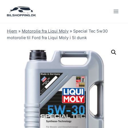
Fortsæt
til
indhold
Hjem
»
Motorolie fra Liqui Moly
»
Special Tec 5w30
motorolie til Ford fra Liqui Moly i 5l dunk