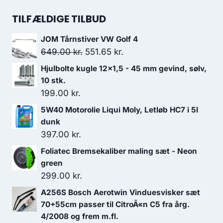
oprindelige
aktuelle
pris
pris
TILFÆLDIGE TILBUD
var:
er:
JOM Tårnstiver VW Golf 4
599.00 kr..
539.10 kr..
Den
Den
649.00
kr.
551.65
kr.
oprindelige
aktuelle
Hjulbolte kugle 12x1,5 - 45 mm gevind, sølv,
pris
pris
10 stk.
var:
er:
199.00
kr.
649.00 kr..
551.65 kr..
5W40 Motorolie Liqui Moly, Letløb HC7 i 5l
dunk
397.00
kr.
Foliatec Bremsekaliber maling sæt - Neon
green
299.00
kr.
A256S Bosch Aerotwin Vinduesvisker sæt
70+55cm passer til CitroÃ«n C5 fra årg.
4/2008 og frem m.fl.