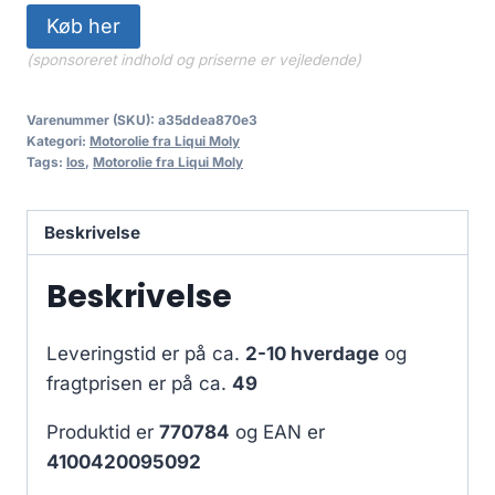
Køb her
(sponsoreret indhold og priserne er vejledende)
Varenummer (SKU):
a35ddea870e3
Kategori:
Motorolie fra Liqui Moly
Tags:
los
,
Motorolie fra Liqui Moly
Beskrivelse
Beskrivelse
Leveringstid er på ca.
2-10 hverdage
og
fragtprisen er på ca.
49
Produktid er
770784
og EAN er
4100420095092